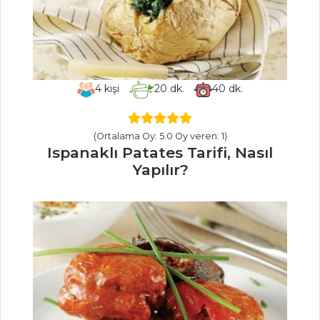
Sarımsaklı Toum
Tarifi, Nasıl Yapılır?
Masterchef Tüm
Tarifleri
4
kişi
20
dk.
40
dk.
MEZELER VE
SOSLAR
(Ortalama Oy: 5.0 Oy veren: 1)
Ispanaklı Patates Tarifi, Nasıl
Midye Pilaki
Yapılır?
Tarifi? Nasıl Yapılır?
Körili Karides
Tarifi, Nasıl Yapılır?
Mütebbel Tarifi,
Nasıl Yapılır?
Mezeler ve Soslar
Tüm Tarifleri