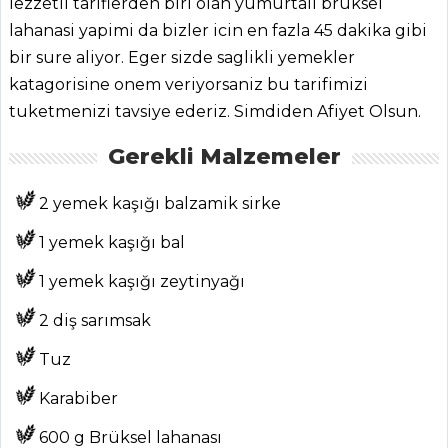
lezzetli tariflerden biri olan yumurtali bruksel
lahanasi yapimi da bizler icin en fazla 45 dakika gibi
bir sure aliyor. Eger sizde saglikli yemekler
katagorisine onem veriyorsaniz bu tarifimizi
tuketmenizi tavsiye ederiz. Simdiden Afiyet Olsun.
ANASAYFA
Gerekli Malzemeler
BLOG
2 yemek kaşığı balzamik sirke
Medya
1 yemek kaşığı bal
Aktüel
1 yemek kaşığı zeytinyağı
Chefs
2 diş sarımsak
Haber
Tuz
ŞEFİN TARİFLERİ
Karabiber
600 g Brüksel lahanası
MENÜLER