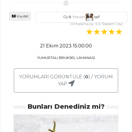
BALIK
YEMEKLERI
Kaydet
0
Yorum
sef
(Ortalama oy:
5.0
Toplam
1
oy)
Sarımsaklı Ve
Dereotlu Somon
Tarifi, Nasıl Yapılır?
21 Ekim 2023 15:00:00
Kağıtta Çinekop
YUMURTALI BRÜKSEL LAHANASI
Tarifi, Nasıl Yapılır?
Kızılcık Tarhanalı
YORUMLARI GÖRÜNTÜLE (
0
) / YORUM
Levrek Tarifi
YAP
Balık Yemekleri
Tüm Tarifleri
Bunları Denediniz mi?
PASTA VE
TATLILAR