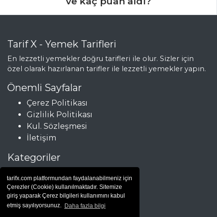
ve kaç puan aldı?
Tarif X - Yemek Tarifleri
En lezzetli yemekler doğru tarifleri ile olur. Sizler için
özel olarak hazırlanan tarifler ile lezzetli yemekler yapın.
Önemli Sayfalar
Çerez Politikası
Gizlilik Politikası
Kul. Sözleşmesi
İletişim
Kategoriler
Çorbalar
tarifx.com platformundan faydalanabilmeniz için
Et Yemekleri
Çerezler (Cookie) kullanılmaktadır. Sitemize
Hamur İşleri
giriş yaparak Çerez bilgileri kullanımını kabul
etmiş sayılıyorsunuz.
Daha fazla bilgi
Salatalar