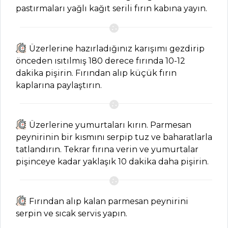
pastırmaları yağlı kağıt serili fırın kabına yayın.
Tüm Tarifleri
PILAV VE
Üzerlerine hazırladığınız karışımı gezdirip
MAKARNA
önceden ısıtılmış 180 derece fırında 10-12
dakika pişirin. Fırından alıp küçük fırın
Mengen Pilavı
kaplarına paylaştırın.
Tarifi, Nasıl Yapılır?
Sebzeli Fit
Makarna Tarifi,
Üzerlerine yumurtaları kırın. Parmesan
Nasıl Yapılır?
peynirinin bir kısmını serpip tuz ve baharatlarla
tatlandırın. Tekrar fırına verin ve yumurtalar
Mantarlı
pişinceye kadar yaklaşık 10 dakika daha pişirin.
Karidesli Makarna
Tarifi, Nasıl Yapılır?
Pilav ve Makarna
Fırından alıp kalan parmesan peynirini
Tüm Tarifleri
serpin ve sıcak servis yapın.