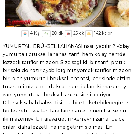
4
Kişi
20
dk
25
dk
142
kalori
YUMURTALI BRÜKSEL LAHANASI nasıl yapılır ? Kolay
yumurtali bruksel lahanasi tarifi hem kolay hemde
lezzetli tariflerimizden. Size saglikli bir tarifi pratik
bir sekilde hazirlayabildigimiz yemek tariflerimizden
biri olan yumurtali bruksel lahanasi, icerisinde bizim
tuketimimiz icin oldukca onemli olan iki mazemeyi
yani yumurta ve bruksel lahanasinni iceriyor.
Dilersek sabah kahvaltisinda bile tuketebilecegimiz
bu lezzetin sevilen taraflarindan en onemlisi ise bu
iki mazemeyi bir araya getirirken ayni zamanda da
onlari daha lezzetli haline getirmis olmasi. En