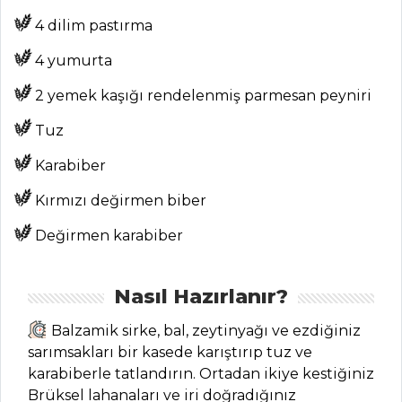
4 dilim pastırma
Tüm
4 yumurta
Kategoriler
2 yemek kaşığı rendelenmiş parmesan peyniri
SEBZE
Tuz
YEMEKLERI
Karabiber
Peynirli Yaz
Türlüsü Tarifi, Nasıl
Kırmızı değirmen biber
Yapılır?
Değirmen karabiber
Bezelyeli
Kuşkonmaz Tarifi,
Nasıl Yapılır?
Nasıl Hazırlanır?
Soya Fasulyesi
Balzamik sirke, bal, zeytinyağı ve ezdiğiniz
Humus Tarifi, Nasıl
sarımsakları bir kasede karıştırıp tuz ve
Yapılır?
karabiberle tatlandırın. Ortadan ikiye kestiğiniz
Brüksel lahanaları ve iri doğradığınız
Sebze Yemekleri