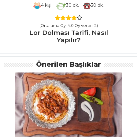
4
kişi
30
dk.
30
dk.
İÇECEKLER
Böğürtlen
(Ortalama Oy: 4.0 Oy veren: 2)
Şerbeti Tarifi, Nasıl
Lor Dolması Tarifi, Nasıl
Yapılır?
Yapılır?
Naneli Limon
Şerbeti Tarifi, Nasıl
Önerilen Başlıklar
Yapılır?
Elma Şerbeti
Tarifi, Nasıl Yapılır?
İçecekler Tüm
Tarifleri
ÇORBALAR