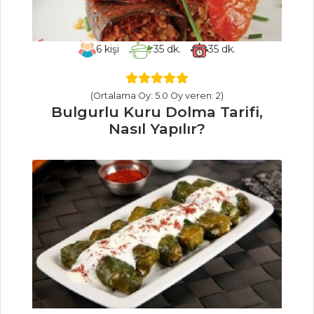
ET YEMEKLERI
6
kişi
35
dk.
35
dk.
Rezeneli ve
Hurmalı Kuzu
(Ortalama Oy: 5.0 Oy veren: 2)
Tagine Tarifi, Nasıl
Bulgurlu Kuru Dolma Tarifi,
Yapılır?
Nasıl Yapılır?
Ballı ve Ispanaklı
Biftek Tarifi, Nasıl
Yapılır?
Sumaklı ve
Patatesli Kuzu Eti
Tarifi, Nasıl Yapılır?
Et Yemekleri Tüm
Tarifleri