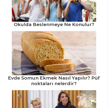
Kurabiye Tarifi,
Nasıl Yapılır?
Kıymalı Zeytin
Böreği Tarifi, Nasıl
Okulda Beslenmeye Ne Konulur?
Yapılır?
Hamur İşleri Tüm
Tarifleri
Evde Somun Ekmek Nasıl Yapılır? Püf
noktaları nelerdir?