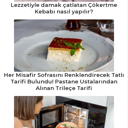
Pazılı Kuru
Lezzetiyle damak çatlatan Çökertme
Fasulye Çorbası
Kebabı nasıl yapılır?
Tarifi, Nasıl Yapılır?
Tavuklu
Lebeniye Çorbası
Tarifi, Nasıl Yapılır?
Buğdaylı
Mercimek Çorbası
Tarifi, Nasıl Yapılır?
Çorbalar Tüm
Her Misafir Sofrasını Renklendirecek Tatlı
Tarifleri
Tarifi Bulundu! Pastane Ustalarından
Alınan Trileçe Tarifi
SALATALAR
Köri Soslu
Patates Salatası
Tarifi, Nasıl Yapılır?