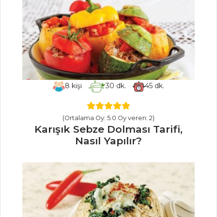
Balkabağı Tatlısı
Tarifi, Nasıl Yapılır?
Krokanlı Pasta
Tarifi, Nasıl Yapılır?
Omaç Helvası
Tarifi, Nasıl Yapılır?
8
kişi
30
dk.
45
dk.
Pasta ve Tatlılar
Tüm Tarifleri
(Ortalama Oy: 5.0 Oy veren: 2)
Karışık Sebze Dolması Tarifi,
Nasıl Yapılır?
MASTERCHEF
Tahinli Trüf
Tarifi, Nasıl Yapılır?
Atom Meze
Tarifi, Nasıl Yapılır?