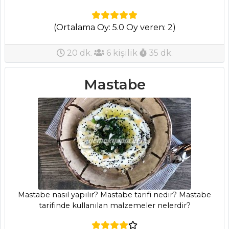
YEMEKLERI
Fırınlanmış
(Ortalama Oy: 5.0 Oy veren: 2)
Lagos Balığı Tarifi,
Nasıl Yapılır?
20 dk.
6 kişilik
35 dk.
Balık Tabağı
Nasıl Yapılır?
Mastabe
Karides Güveç
Tarifi, Nasıl Yapılır?
Balık Yemekleri
Tüm Tarifleri
PASTA VE
TATLILAR
Mastabe nasıl yapılır? Mastabe tarifi nedir? Mastabe
tarifinde kullanılan malzemeler nelerdir?
İrmik Tatlısı
Tarifi, Nasıl Yapılır?