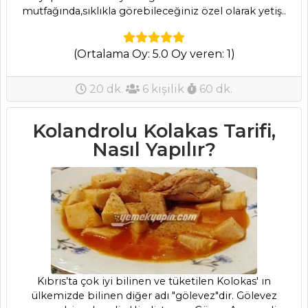
mutfağında,sıklıkla görebileceğiniz özel olarak yetiş..
(Ortalama Oy: 5.0 Oy veren: 1)
ANASAYFA
20 dk.
6 kişilik
60 dk.
BLOG
Medya
Kolandrolu Kolakas Tarifi,
Nasıl Yapılır?
Aktüel
Chefs
Haber
ŞEFİN TARİFLERİ
MENÜLER
Kıbrıs’ta çok iyi bilinen ve tüketilen Kolokas' ın
ülkemizde bilinen diğer adı "gölevez"dir. Gölevez