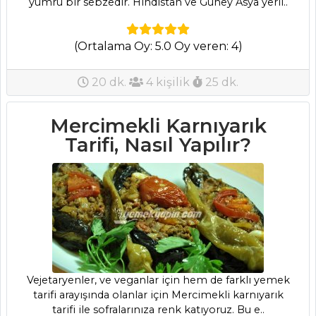
Tüm
yumru bir sebzedir. Hindistan ve Güney Asya yerli..
Kategoriler
(Ortalama Oy: 5.0 Oy veren: 4)
MEZELER VE
SOSLAR
20 dk.
4 kişilik
25 dk.
Soğan Breze
Mercimekli Karnıyarık
Tarifi, Nasıl Yapılır?
Tarifi, Nasıl Yapılır?
Atom Tarifi?
Nasıl Yapılır?
Çerkez Tavuğu
Tarifi, Nasıl Yapılır?
Mezeler ve Soslar
Tüm Tarifleri
Vejetaryenler, ve veganlar için hem de farklı yemek
tarifi arayışında olanlar için Mercimekli karnıyarık
BALIK
tarifi ile sofralarınıza renk katıyoruz. Bu e..