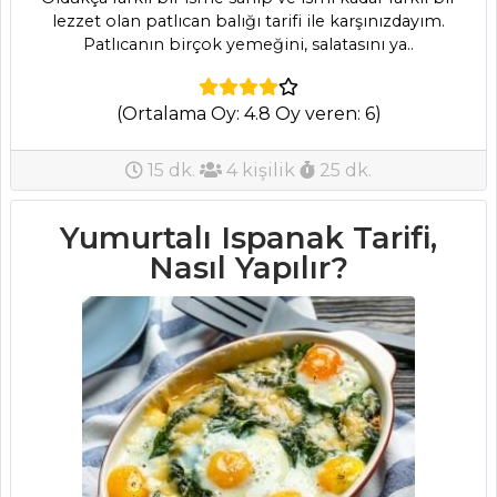
Çorbası Tarifi, Nasıl
lezzet olan patlıcan balığı tarifi ile karşınızdayım.
Yapılır?
Patlıcanın birçok yemeğini, salatasını ya..
Çorbalar Tüm
(Ortalama Oy: 4.8 Oy veren: 6)
Tarifleri
15 dk.
4 kişilik
25 dk.
MASTERCHEF
Yumurtalı Ispanak Tarifi,
Ördek Sirit Tarifi,
Nasıl Yapılır?
Nasıl Yapılır?
Ispanaklı Pasta
Tarifi, Nasıl Yapılır?
Etli Ekmek Tarifi,
Nasıl Yapılır?
Masterchef Tüm
Tarifleri