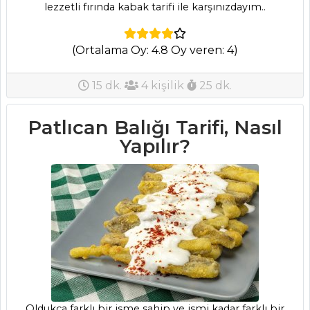
lezzetli fırında kabak tarifi ile karşınızdayım..
Sarma Tarifi, Nasıl
Yapılır?
Salsa Soslu Biber
(Ortalama Oy: 4.8 Oy veren: 4)
Dolması Tarifi, Nasıl
Yapılır?
15 dk.
4 kişilik
25 dk.
Sebze Yemekleri
Patlıcan Balığı Tarifi, Nasıl
Tüm Tarifleri
Yapılır?
ÇORBALAR
Havuçlu
Zencefil Çorbası
Tarifi, Nasıl Yapılır?
Kış Çorbası Tarifi,
Nasıl Yapılır?
Süleymaniye
Oldukça farklı bir isme sahip ve ismi kadar farklı bir