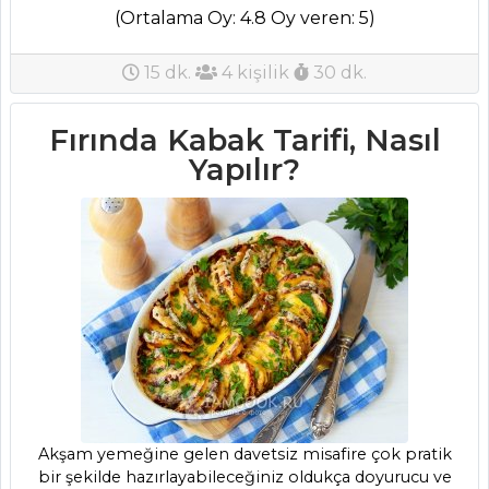
(Ortalama Oy: 4.8 Oy veren: 5)
Şibit Tatlısı
(Kaşık Atması)
15 dk.
4 kişilik
30 dk.
Tarifi, Nasıl Yapılır?
Şeftalili ve
Fırında Kabak Tarifi, Nasıl
Böğürtlenli Tost
Yapılır?
Kek Tarifi, Nasıl
Yapılır?
Pasta ve Tatlılar
Tüm Tarifleri
SEBZE
YEMEKLERI
Bamya Lokmaları
Tarifi, Nasıl Yapılır?
Akşam yemeğine gelen davetsiz misafire çok pratik
Bulgurlu Yaprak
bir şekilde hazırlayabileceğiniz oldukça doyurucu ve