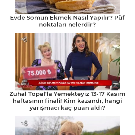
Peynirli Tortellini
Tarifi, Nasıl Yapılır?
Evde Somun Ekmek Nasıl Yapılır? Püf
Lüfer Pilavı
noktaları nelerdir?
Tarifi, Nasıl Yapılır?
Pilav ve Makarna
Tüm Tarifleri
Zuhal Topal'la Yemekteyiz 13-17 Kasım
haftasının finali! Kim kazandı, hangi
yarışmacı kaç puan aldı?