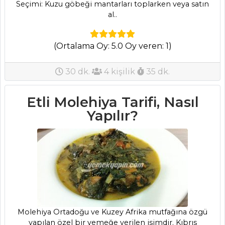
Seçimi: Kuzu göbeği mantarları toplarken veya satın
al..
(Ortalama Oy: 5.0 Oy veren: 1)
30 dk.
4 kişilik
35 dk.
Etli Molehiya Tarifi, Nasıl
Yapılır?
Molehiya Ortadoğu ve Kuzey Afrika mutfağına özgü
yapılan özel bir yemeğe verilen isimdir. Kıbrıs