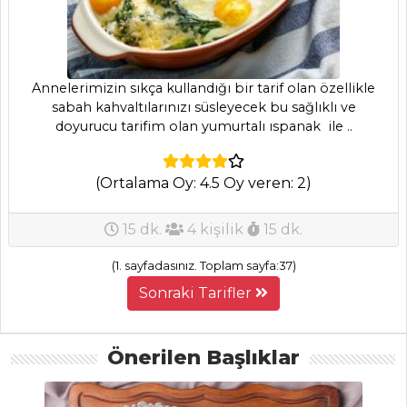
SALATALAR
Annelerimizin sıkça kullandığı bir tarif olan özellikle
Siyah Pirinç
sabah kahvaltılarınızı süsleyecek bu sağlıklı ve
Salatası Tarifi, Nasıl
doyurucu tarifim olan yumurtalı ıspanak ile ..
Yapılır?
Armutlu Ve
(Ortalama Oy: 4.5 Oy veren: 2)
Rokfor Peynirli
Salata
15 dk.
4 kişilik
15 dk.
Mandalinalı ve
Zeytinyağlı Yer
(1. sayfadasınız. Toplam sayfa:37)
Elması Tarifi, Nasıl
Sonraki Tarifler
Yapılır?
Salatalar Tüm
Önerilen Başlıklar
Tarifleri