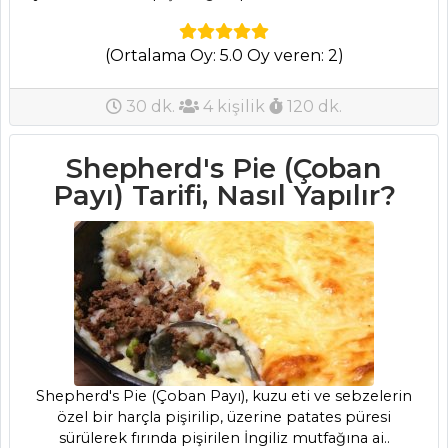
Kategoriler
(Ortalama Oy: 5.0 Oy veren: 2)
SEBZE
YEMEKLERI
30 dk.
4 kişilik
120 dk.
Yoğurtlu
Shepherd's Pie (Çoban
Sarımsaklı Bulgur
Payı) Tarifi, Nasıl Yapılır?
Köftesi Tarifi, Nasıl
Yapılır?
Renkli Biber
Çanağında Kremalı
Sebzeler Tarifi,
Nasıl Yapılır?
Fırında Kabak
Tarifi, Nasıl Yapılır?
Shepherd's Pie (Çoban Payı), kuzu eti ve sebzelerin
özel bir harçla pişirilip, üzerine patates püresi
Sebze Yemekleri
sürülerek fırında pişirilen İngiliz mutfağına ai..