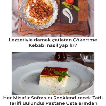
Pilav ve Makarna
Tüm Tarifleri
ET YEMEKLERI
Lezzetiyle damak çatlatan Çökertme
Sarımsak Aşı
Kebabı nasıl yapılır?
Tarifi, Nasıl Yapılır?
Etli Balkabağı
Tarifi, Nasıl Yapılır?
Soslu Dana Rosto
Tarifi, Nasıl Yapılır?
Et Yemekleri Tüm
Tarifleri
Her Misafir Sofrasını Renklendirecek Tatlı
Tarifi Bulundu! Pastane Ustalarından