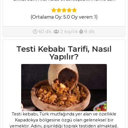
(Ortalama Oy: 5.0 Oy veren: 1)
ANASAYFA
60 dk.
2 kişilik
8 dk.
BLOG
Testi Kebabı Tarifi, Nasıl
Medya
Yapılır?
Aktüel
Chefs
Haber
ŞEFİN TARİFLERİ
MENÜLER
Testi kebabı, Türk mutfağında yer alan ve özellikle
Kapadokya bölgesine özgü olan geleneksel bir
Tüm
yemektir. Adını, pişirildiği toprak testiden almaktad..