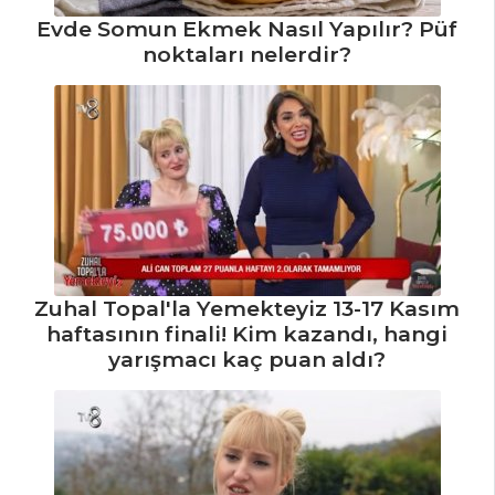
Sembusek
Evde Somun Ekmek Nasıl Yapılır? Püf
Mardin Usulü
noktaları nelerdir?
Lahmacun Tarifi,
Nasıl Yapılır?
Sucuklu ve
Sosisli Lavaş
Gözleme Tarifi,
Nasıl Yapılır?
Hamur İşleri Tüm
Tarifleri
Zuhal Topal'la Yemekteyiz 13-17 Kasım
haftasının finali! Kim kazandı, hangi
yarışmacı kaç puan aldı?