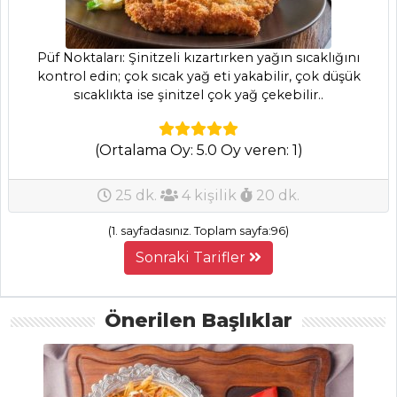
Yapılır?
Sultan Tatlısı
Tarifi, Nasıl Yapılır?
Püf Noktaları: Şinitzeli kızartırken yağın sıcaklığını
kontrol edin; çok sıcak yağ eti yakabilir, çok düşük
Pasta ve Tatlılar
sıcaklıkta ise şinitzel çok yağ çekebilir..
Tüm Tarifleri
(Ortalama Oy: 5.0 Oy veren: 1)
PILAV VE
MAKARNA
25 dk.
4 kişilik
20 dk.
Zerdeçallı Pilav
(1. sayfadasınız. Toplam sayfa:96)
Üzeri Kavurma
Sonraki Tarifler
Tarifi, Nasıl Yapılır?
Lüfer Pilavı
Önerilen Başlıklar
Tarifi, Nasıl Yapılır?
Sütlü Biberli
Bulgur Pilavı Tarifi,
Nasıl Yapılır?