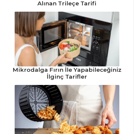
Alınan Trileçe Tarifi
İÇECEKLER
Pancarlı
Fesleğenli Ayran
Tarifi, Nasıl Yapılır?
Kızılcık Şerbeti
Tarifi, Nasıl Yapılır?
Elma Şerbeti
Tarifi, Nasıl Yapılır?
Mikrodalga Fırın İle Yapabileceğiniz
İlginç Tarifler
İçecekler Tüm
Tarifleri
BALIK
YEMEKLERI
Sotelenmiş