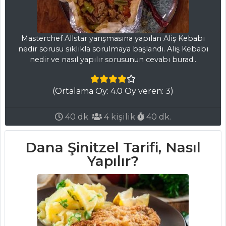
Çorbası Tarifi, Nasıl
Yapılır?
Mantar Çorbası
Masterchef Allstar yarışmasına yapılan Aliş Kebabı
Tarifi, Nasıl Yapılır?
nedir sorusu sıklıkla sorulmaya başlandı. Aliş Kebabı
nedir ve nasıl yapılır sorusunun cevabı burad..
Çorbalar Tüm
Tarifleri
(Ortalama Oy: 4.0 Oy veren: 3)
PASTA VE
40 dk.
4 kişilik
40 dk.
TATLILAR
Dana Şinitzel Tarifi, Nasıl
Lor Peynirli
Yapılır?
Cheesecake Tarifi,
Nasıl Yapılır?
Böğürtlen Soslu
Cevizli ve Çikolatalı
Pasta Tarifi, Nasıl