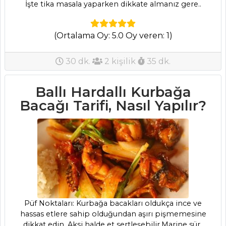
İşte tika masala yaparken dikkate almanız gere..
(Ortalama Oy: 5.0 Oy veren: 1)
30 dk.
2 kişilik
35 dk.
Ballı Hardallı Kurbağa
Bacağı Tarifi, Nasıl Yapılır?
Püf Noktaları: Kurbağa bacakları oldukça ince ve
hassas etlere sahip olduğundan aşırı pişmemesine
dikkat edin. Aksi halde et sertleşebilir.Marine sür..