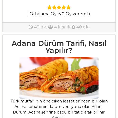
Tüm Tarifleri
(Ortalama Oy: 5.0 Oy veren: 1)
SALATALAR
40 dk.
4 kişilik
40 dk.
Biberli Nohut
Ezmesi Tarifi, Nasıl
Adana Dürüm Tarifi, Nasıl
Yapılır?
Yapılır?
Çıtır Yufkalı
Salata Tarifi, Nasıl
Yapılır?
Közlenmiş Sebze
Salatası Tarifi, Nasıl
Yapılır?
Salatalar Tüm
Türk mutfağının öne çıkan lezzetlerinden biri olan
Tarifleri
Adana kebabının dürüm versiyonu olan Adana
Dürüm, Adana şehrine özgü bir tat olarak bilinir.
Ancak ..