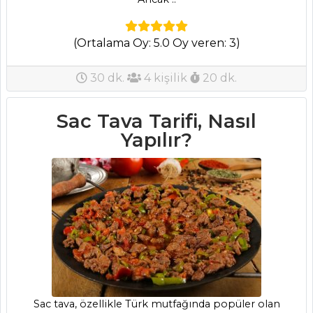
MASTERCHEF
(Ortalama Oy: 5.0 Oy veren: 3)
Mevlevi Pilavı
(Hassaten Lokma
30 dk.
4 kişilik
20 dk.
Tarifi, Nasıl Yapılır?)
Survivor Tarifi,
Sac Tava Tarifi, Nasıl
Nasıl Yapılır?
Yapılır?
Kuru Meyveli
Dolma Tarifi Tarifi,
Nasıl Yapılır?
Masterchef Tüm
Tarifleri
MEZELER VE
SOSLAR
Sac tava, özellikle Türk mutfağında popüler olan