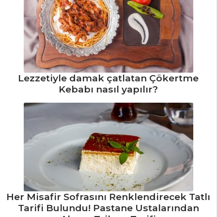
HAMUR İŞLERI
Yıldızlı Tartölet
Tarifi, Nasıl Yapılır?
Tokat Usulü Çiğli
Katmer Tarifi, Nasıl
Lezzetiyle damak çatlatan Çökertme
Yapılır?
Kebabı nasıl yapılır?
Biberli Börek
Tarifi, Nasıl Yapılır?
Hamur İşleri Tüm
Tarifleri
MASTERCHEF
Her Misafir Sofrasını Renklendirecek Tatlı
Ispanaklı Pasta
Tarifi Bulundu! Pastane Ustalarından
Tarifi, Nasıl Yapılır?