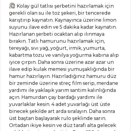
Kolay gül tatlısı şerbetini hazırlamak için
Kategoriler
gerekli olan su ile toz şekeri, bir tencerede
karıştırıp kaynatın. Kaynayınca üzerine limon
SALATALAR
suyunu ilave edin ve 5 dakika kadar kaynatın.
Hazırlanan şerbeti ocaktan alıp ılınmaya
Soğan Piyazı
bırakın. Tatlı hamurunu hazırlamak için,
Tarifi, Nasıl Yapılır?
tereyağı, sıvı yağ, yoğurt, irmik, yumurta,
Bahar Yeşili
kabartma tozu ve vanilya yoğurma kabına alıp
Salata Tarifi, Nasıl
iyice çırpın. Daha sonra üzerine azar azar un
Yapılır?
ilave edip kulak memesi yumuşaklığında bir
hamur hazırlayın. Hazırladığınız hamuru düz
Portakallı Salata
bir zeminde üzerine streç film serip, merdane
Tarifi, Nasıl Yapılır?
yardımı ile yaklaşık yarım santim kalınlığında
Salatalar Tüm
açın. Hamurdan çay bardağı yardımı ile
Tarifleri
yuvarlaklar kesin. 4 adet yuvarlağı üst üste
binecek şekilde art arda sıralayın. Daha sonra
üst baştan başlayarak rulo şeklinde sarın.
MEZELER VE
Ortadan ikiye kesin ve düz tarafı alta gelecek
SOSLAR