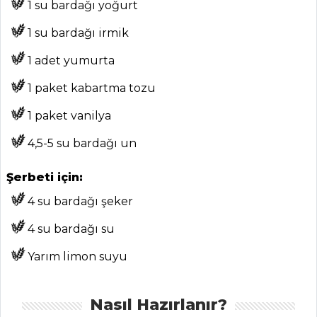
1 su bardağı yoğurt
1 su bardağı irmik
1 adet yumurta
ANASAYFA
1 paket kabartma tozu
BLOG
1 paket vanilya
Medya
4,5-5 su bardağı un
Aktüel
Şerbeti için:
Chefs
4 su bardağı şeker
Haber
4 su bardağı su
ŞEFİN TARİFLERİ
Yarım limon suyu
MENÜLER
Nasıl Hazırlanır?
Tüm