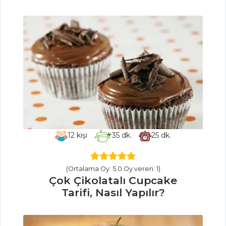
Deniz Mahsüllü
Gnocchi Tarifi,
Nasıl Yapılır?
Balık Yemekleri
Tüm Tarifleri
PASTA VE
TATLILAR
Vişneli ve
12
kişi
35
dk.
25
dk.
Yoğurtlu Jole Tarifi,
Nasıl Yapılır?
Elmalı Bisküvili
(Ortalama Oy: 5.0 Oy veren: 1)
Çok Çikolatalı Cupcake
Pasta Tarifi, Nasıl
Tarifi, Nasıl Yapılır?
Yapılır?
Portakal Kabuğu
Reçeli Tarifi, Nasıl