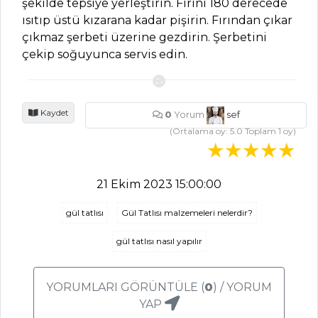
şekilde tepsiye yerleştirin. Fırını 180 derecede
ısıtıp üstü kızarana kadar pişirin. Fırından çıkar
Bat Tarifi, Nasıl
çıkmaz şerbeti üzerine gezdirin. Şerbetini
Yapılır?
çekip soğuyunca servis edin.
Çemen Tarifi,
Nasıl Yapılır?
Rokalı Haydari
Kaydet
0
Yorum
sef
Tarifi, Nasıl Yapılır?
(Ortalama oy:
5.0
Toplam
1
oy)
Mezeler ve Soslar
Tüm Tarifleri
21 Ekim 2023 15:00:00
gül tatlısı
Gül Tatlısı malzemeleri nelerdir?
ET YEMEKLERI
gül tatlısı nasıl yapılır
Patatesli İncik
Yemeği Tarifi, Nasıl
YORUMLARI GÖRÜNTÜLE (
0
) / YORUM
Yapılır?
YAP