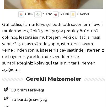
6
Kişi
30
dk
60
dk
0
kalori
Gül tatlısı, hamurlu ve şerbetli tatlı sevenlerin favori
tatlılarından çünkü yapılışı çok pratik, görüntüsü
çok hoş, lezzeti ise muhteşem. Peki gül tatlısı nasıl
yapılır? İşte kısa sürede yapıp, isterseniz akşam
yemeğinden sonra, isterseniz çay saatinde, isterseniz
de bayram ziyaretlerinde sevdiklerinize
sunabileceğiniz kolay gül tatlısının tarifi hemen
aşağıda…
Gerekli Malzemeler
100 gram tereyağı
1 su bardağı sıvı yağ