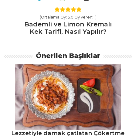
Yapılır?
(Ortalama Oy: 5.0 Oy veren: 1)
İçecekler Tüm
Bademli ve Limon Kremalı
Tarifleri
Kek Tarifi, Nasıl Yapılır?
PASTA VE
TATLILAR
Önerilen Başlıklar
Limonlu ve
Ricotta Peynirli
Kek Tarifi, Nasıl
Yapılır?
İki Renkli
Meyveli Kek Tarifi,
Nasıl Yapılır?
Ay Baklavası
Tarifi, Nasıl Yapılır?
Lezzetiyle damak çatlatan Çökertme