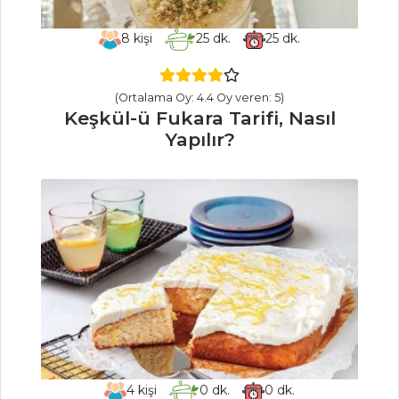
Tarifi, Nasıl Yapılır?
8
kişi
25
dk.
25
dk.
Acıbadem
Kurabiyesi Tarifi,
Nasıl Yapılır?
(Ortalama Oy: 4.4 Oy veren: 5)
Keşkül-ü Fukara Tarifi, Nasıl
Hamur İşleri Tüm
Yapılır?
Tarifleri
İÇECEKLER
Reyhan Şerbeti
Tarifi, Nasıl Yapılır?
Sirkencübin
Şerbeti Tarifi, Nasıl
Yapılır?
Böğürtlen
4
kişi
0
dk.
0
dk.
Şerbeti Tarifi, Nasıl