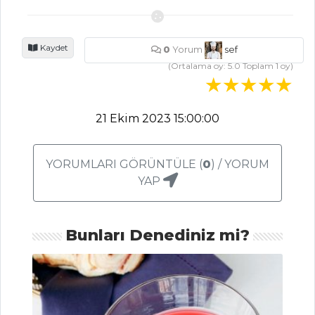
BALIK
YEMEKLERI
Kaydet
0
Yorum
sef
Asma Yaprağında
(Ortalama oy:
5.0
Toplam
1
oy)
Harissa Soslu
Barbun Balığı
Tarifi, Nasıl Yapılır?
21 Ekim 2023 15:00:00
Hamsi Kızartma
Tarifi, Nasıl Yapılır?
YORUMLARI GÖRÜNTÜLE (
0
) / YORUM
Tayland Usulü
YAP
Karidesli Avokado
Tarifi, Nasıl Yapılır?
Balık Yemekleri
Bunları Denediniz mi?
Tüm Tarifleri
MEZELER VE
SOSLAR