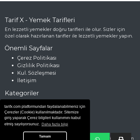
Tarif X - Yemek Tarifleri
En lezzetli yemekler doğru tarifleri ile olur. Sizler için
özel olarak hazırlanan tarifler ile lezzetli yemekler yapın.
Önemli Sayfalar
Çerez Politikası
Gizlilik Politikası
Kul. Sözleşmesi
İletişim
Kategoriler
Çorbalar
tarifx.com platformundan faydalanabilmeniz için
Et Yemekleri
Çerezler (Cookie) kullanılmaktadır. Sitemize
Hamur İşleri
giriş yaparak Çerez bilgileri kullanımını kabul
etmiş sayılıyorsunuz.
Daha fazla bilgi
Salatalar
Tamam
Copyright © Yemek Tarifleri |
yemek tarifi
| 2025 - tarifx.com tüm