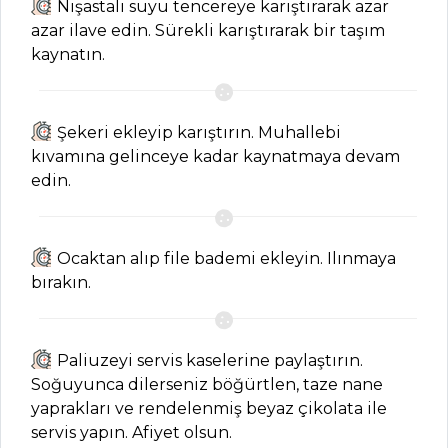
Nişastalı suyu tencereye karıştırarak azar
azar ilave edin. Sürekli karıştırarak bir taşım
SEBZE
kaynatın.
YEMEKLERI
Zeytinli Ve
Şekeri ekleyip karıştırın. Muhallebi
Kekikli Muffin
kıvamına gelinceye kadar kaynatmaya devam
Tarifi, Nasıl Yapılır?
edin.
Zeytinyağlı
Biber Sote Tarifi,
Nasıl Yapılır?
Ocaktan alıp file bademi ekleyin. Ilınmaya
Pastırmalı İç
bırakın.
Bakla Tarifi, Nasıl
Yapılır?
Paliuzeyi servis kaselerine paylaştırın.
Sebze Yemekleri
Soğuyunca dilerseniz böğürtlen, taze nane
Tüm Tarifleri
yaprakları ve rendelenmiş beyaz çikolata ile
servis yapın. Afiyet olsun.