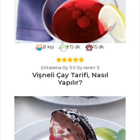
Maş Fasulye
Piyazı Tarifi, Nasıl
Yapılır?
Midye Dolma
Tarifi, Nasıl Yapılır?
8
kişi
15
dk.
15
dk.
Hint Usulü Cacık
Raita Tarifi, Nasıl
(Ortalama Oy: 5.0 Oy veren: 1)
Yapılır?
Vişneli Çay Tarifi, Nasıl
Yapılır?
Mezeler ve Soslar
Tüm Tarifleri
ÇORBALAR
Karnabahar
Çorbası Tarifi, Nasıl