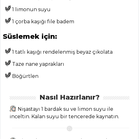
Tüm
1 limonun suyu
Kategoriler
1 çorba kaşığı file badem
Süslemek için:
SALATALAR
1 tatlı kaşığı rendelenmiş beyaz çikolata
Bahçe Bezelyeli
Bulgur Salatası
Taze nane yaprakları
Tarifi, Nasıl Yapılır?
Böğürtlen
Mısır Salatası
Tarifi, Nasıl Yapılır?
Zahterli Havuç
Nasıl Hazırlanır?
Salatası Tarifi, Nasıl
Nişastayı 1 bardak su ve limon suyu ile
Yapılır?
inceltin. Kalan suyu bir tencerede kaynatın.
Salatalar Tüm
Tarifleri