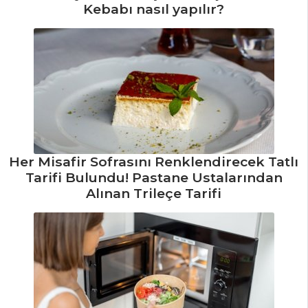
Kebabı nasıl yapılır?
Pasta ve Tatlılar
Tüm Tarifleri
MASTERCHEF
Dil Balığı Şiş
Tarifi, Nasıl Yapılır?
Chili Con Carne
Her Misafir Sofrasını Renklendirecek Tatlı
Tarifi, Nasıl Yapılır?
Tarifi Bulundu! Pastane Ustalarından
Alınan Trileçe Tarifi
Mevlevi Pilavı
(Hassaten Lokma
Tarifi, Nasıl Yapılır?)
Masterchef Tüm
Tarifleri