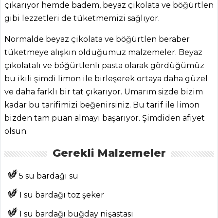
çıkarıyor hemde badem, beyaz çikolata ve böğürtlen
gibi lezzetleri de tüketmemizi sağlıyor.
Normalde beyaz çikolata ve böğürtlen beraber
tüketmeye alışkın olduğumuz malzemeler. Beyaz
çikolatalı ve böğürtlenli pasta olarak gördüğümüz
ANASAYFA
bu ikili şimdi limon ile birleşerek ortaya daha güzel
BLOG
ve daha farklı bir tat çıkarıyor. Umarım sizde bizim
kadar bu tarifimizi beğenirsiniz. Bu tarif ile limon
Medya
bizden tam puan almayı başarıyor. Şimdiden afiyet
Aktüel
olsun.
Chefs
Gerekli Malzemeler
Haber
5 su bardağı su
ŞEFİN TARİFLERİ
1 su bardağı toz şeker
1 su bardağı buğday nişastası
MENÜLER