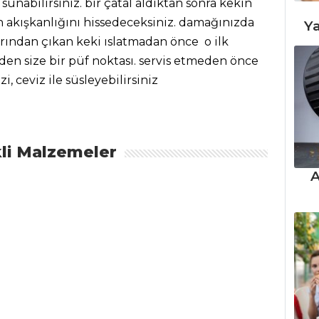
 sunabilirsiniz. bir çatal aldıktan sonra kekin
 akışkanlığını hissedeceksiniz. damağınızda
Ya
rından çıkan keki ıslatmadan önce o ilk
nden size bir püf noktası. servis etmeden önce
zi, ceviz ile süsleyebilirsiniz
li Malzemeler
A