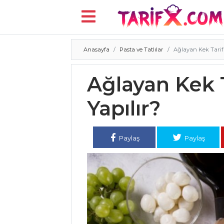
Anasayfa
Pasta ve Tatlılar
Ağlayan Kek Tarifi,
Menü
Ağlayan Kek T
Yapılır?
Paylaş
Paylaş