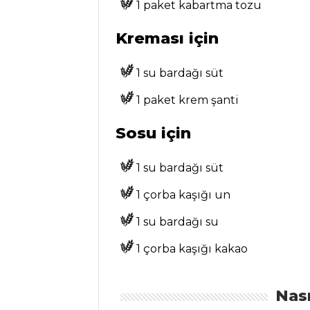
1 paket kabartma tozu
BALIK
YEMEKLERI
Kreması için
Yer Elmalı Levrek
1 su bardağı süt
Tarifi, Nasıl Yapılır?
1 paket krem şanti
Portakallı Ve
Bademli Mezgit
Sosu için
Tarifi, Nasıl Yapılır?
Sütte Balık
1 su bardağı süt
Tarifi, Nasıl Yapılır?
1 çorba kaşığı un
Balık Yemekleri
Tüm Tarifleri
1 su bardağı su
1 çorba kaşığı kakao
İÇECEKLER
Nası
Demirhindi