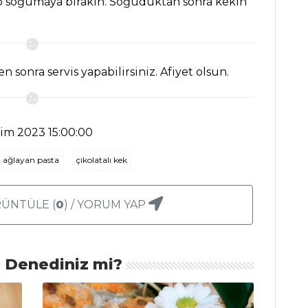
p soğumaya bırakın. Soğuduktan sonra kekin
 sonra servis yapabilirsiniz. Afiyet olsun.
kim 2023 15:00:00
ağlayan pasta
çikolatalı kek
ÜNTÜLE (
0
) / YORUM YAP
ı Denediniz mi?