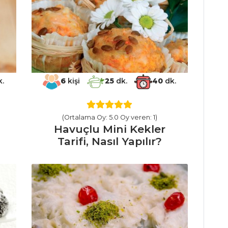
.
6
kişi
25
dk.
40
dk.
(Ortalama Oy: 5.0 Oy veren: 1)
Havuçlu Mini Kekler
Tarifi, Nasıl Yapılır?