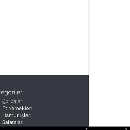
egoriler
Çorbalar
Et Yemekleri
Hamur İşleri
Salatalar