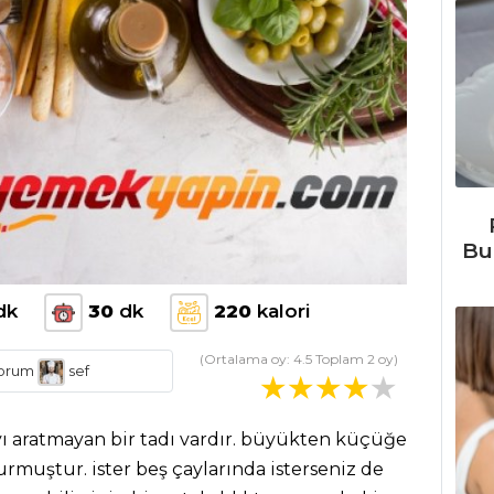
Bu
dk
30
dk
220
kalori
(Ortalama oy:
4.5
Toplam
2
oy)
orum
sef
yı aratmayan bir tadı vardır. büyükten küçüğe
urmuştur. ister beş çaylarında isterseniz de