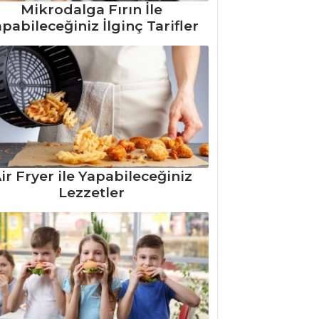
Mikrodalga Fırın İle
pabileceğiniz İlginç Tarifler
ir Fryer ile Yapabileceğiniz
Lezzetler