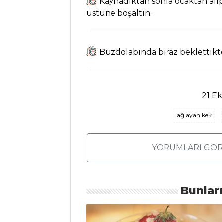
Kaynadıktan sonra ocaktan alı
Çikolatalı Krep
üstüne boşaltın.
Tarifi, Nasıl Yapılır?
Damla Sakızlı
Muhallebi Tarifi,
Buzdolabında biraz beklettikten
Nasıl Yapılır?
Pasta ve Tatlılar
Tüm Tarifleri
21 E
ağlayan kek
MEZELER VE
SOSLAR
YORUMLARI GÖR
Mütebbel Tarifi,
Nasıl Yapılır?
Meksika Usulü
Bunlar
Mısır Tarifi, Nasıl
Yapılır?