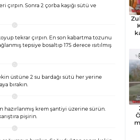
ri çırpın. Sonra 2 çorba kaşığı sütü ve
Zu
K
k
koyup tekrar çırpın. En son kabartma tozunu
ğlanmış tepsiye bosaltıp 175 derece ısıtılmış
kekin üstüne 2 su bardağı sütü her yerine
ya bırakın.
 hazırlanmış krem şantiyi üzerine sürün.
Ö
rıştıra pişirin.
m