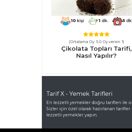
Et Yemekleri Tüm
Tarifleri
10
kişi
1
dk.
5
dk
SEBZE
YEMEKLERI
(Ortalama Oy: 5.0 Oy veren: 1)
Çikolata Topları Tarifi,
Havuçlu Taco
Nasıl Yapılır?
Tarifi, Nasıl Yapılır?
Ispanak Balığı
Tarifi, Nasıl Yapılır?
Patlıcan Çentme
Tarif X - Yemek Tarifleri
Tarifi, Nasıl Yapılır?
En lezzetli yemekler doğru tarifleri ile ol
Sebze Yemekleri
Sizler için özel olarak hazırlanan tarifler 
Tüm Tarifleri
lezzetli yemekler yapın.