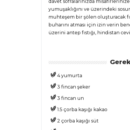
davet sofralarınızda misafirlerinize
Tüm
yumuşaklığını ve üzerindeki sosun
Kategoriler
muhteşem bir şölen oluşturacak fı
buharını atması için izin verin be
HAMUR İŞLERI
üzerini antep fıstığı, hindistan cevi
Kestaneli
Tartölet Tarifi, Nasıl
Yapılır?
Gerek
Elmalı Bohça
Kurabiye Tarifi,
4 yumurta
Nasıl Yapılır?
3 fincan şeker
Çullama Tarifi,
Nasıl Yapılır?
3 fincan un
Hamur İşleri Tüm
1.5 çorba kaşığı kakao
Tarifleri
2 çorba kaşığı süt