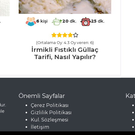
.
6
kişi
20
dk.
25
dk.
(Ortalama Oy: 4.3 Oy veren: 6)
İrmikli Fıstıklı Güllaç
Tarifi, Nasıl Yapılır?
Önemli Sayfalar
Kat
ur.
Çerez Politikası
ile
Gizlilik Politikası
Kul. Sözleşmesi
İletişim