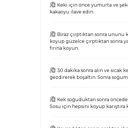
Şerbeti Tarifi, Nasıl
Keki için önce yumurta ve şeke
Yapılır?
kakaoyu ilave edin.
Naneli Limon
Şerbeti Tarifi, Nasıl
Yapılır?
Biraz çırptıktan sonra ununu 
koyup güzelce çırptıktan sonra ya
Naneli Ayran
fırına koyun.
Tarifi, Nasıl Yapılır?
İçecekler Tüm
Tarifleri
30 dakika sonra alın ve sıcak 
gezdirerek boşaltın. Sonra soğuma
PASTA VE
TATLILAR
Kek soğuduktan sonra önceden
Sosu için hepsini koyup karıştıra ka
Güllaç Tarifi,
Nasıl Yapılır?
Muzlu ve