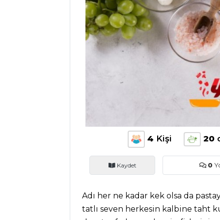
ANASAYFA
BLOG
Medya
Aktüel
Chefs
4
Kişi
20
Haber
Kaydet
0
Y
ŞEFİN TARİFLERİ
Adı her ne kadar kek olsa da pasta
MENÜLER
tatlı seven herkesin kalbine taht k