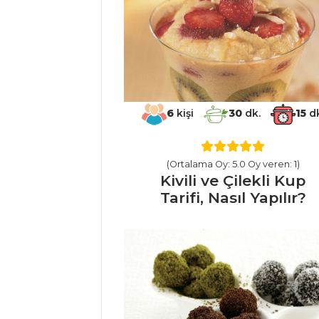
Peynirli Girit
Mezesi Tarifi, Nasıl
Yapılır?
Mezeler ve Soslar
Tüm Tarifleri
6
kişi
30
dk.
15
dk
ET YEMEKLERI
(Ortalama Oy: 5.0 Oy veren: 1)
Fırında Palamut
Kivili ve Çilekli Kup
Tarifi, Nasıl Yapılır?
Tarifi, Nasıl Yapılır?
Soslu Jumbo
Karides Tarifi, Nasıl
Yapılır?
Kıymalı
Karnıyarık Börek
Tarifi, Nasıl Yapılır?