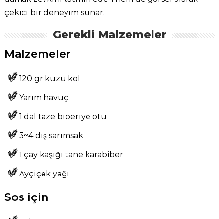
Şalgam Sulu
çekici bir deneyim sunar.
Ayran Tarifi, Nasıl
Yapılır?
Gerekli Malzemeler
Elma Şerbeti
Malzemeler
Tarifi, Nasıl Yapılır?
İçecekler Tüm
120 gr kuzu kol
Tarifleri
Yarım havuç
1 dal taze biberiye otu
ÇORBALAR
3~4 diş sarımsak
Kış Çorbası Tarifi,
1 çay kaşığı tane karabiber
Nasıl Yapılır?
Ayçiçek yağı
Arabaşı Çorbası
Tarifi, Nasıl Yapılır?
Sos için
Kavurmalı Çorba
Tarifi, Nasıl Yapılır?