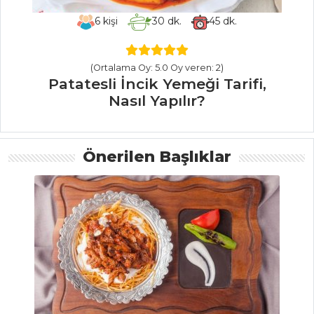
Etli Marul
6
kişi
30
dk.
45
dk.
Sarması Tarifi, Nasıl
Yapılır?
(Ortalama Oy: 5.0 Oy veren: 2)
Sebze Yemekleri
Patatesli İncik Yemeği Tarifi,
Tüm Tarifleri
Nasıl Yapılır?
ET YEMEKLERI
Önerilen Başlıklar
Sadrazam Kebabı
Tarifi, Nasıl Yapılır?
Kavurma Tarifi,
Nasıl Yapılır?
Terbiyeli Etli ve
Nohutlu Kereviz
Tarifi, Nasıl Yapılır?
Et Yemekleri Tüm