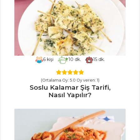
Tarifi, Nasıl Yapılır?
Kırmızı Soğanlı
Palamut Tarifi,
Nasıl Yapılır?
Acı Soslu Balık
Tarifi, Nasıl Yapılır?
6
kişi
10
dk.
15
dk.
Balık Yemekleri
Tüm Tarifleri
(Ortalama Oy: 5.0 Oy veren: 1)
Soslu Kalamar Şiş Tarifi,
MASTERCHEF
Nasıl Yapılır?
Mevlevi Pilavı
(Hassaten Lokma
Tarifi, Nasıl Yapılır?)
Pirpirim Aşı
Tarifi, Nasıl Yapılır?