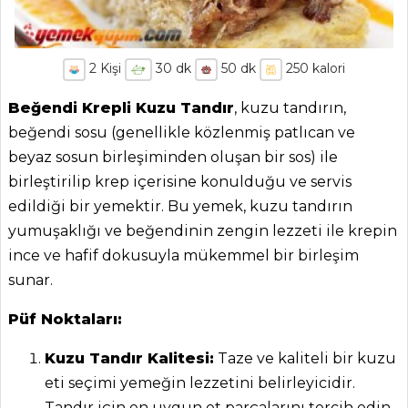
2
Kişi
30
dk
50
dk
250
kalori
Beğendi Krepli Kuzu Tandır
, kuzu tandırın,
beğendi sosu (genellikle közlenmiş patlıcan ve
beyaz sosun birleşiminden oluşan bir sos) ile
birleştirilip krep içerisine konulduğu ve servis
edildiği bir yemektir. Bu yemek, kuzu tandırın
yumuşaklığı ve beğendinin zengin lezzeti ile krepin
ince ve hafif dokusuyla mükemmel bir birleşim
sunar.
Püf Noktaları:
Kuzu Tandır Kalitesi:
Taze ve kaliteli bir kuzu
eti seçimi yemeğin lezzetini belirleyicidir.
Tandır için en uygun et parçalarını tercih edin.