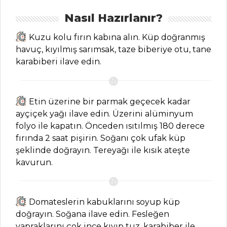
Hamur İşleri Tüm
Nasıl Hazırlanır?
Tarifleri
Kuzu kolu fırın kabına alın. Küp doğranmış
havuç, kıyılmış sarımsak, taze biberiye otu, tane
karabiberi ilave edin.
PASTA VE
TATLILAR
Kızılcıklı Puding
Etin üzerine bir parmak geçecek kadar
Tarifi, Nasıl Yapılır?
ayçiçek yağı ilave edin. Üzerini alüminyum
Ispanaklı ve
folyo ile kapatın. Önceden ısıtılmış 180 derece
Peynirli Muffin
fırında 2 saat pişirin. Soğanı çok ufak küp
Tarifi, Nasıl Yapılır?
şeklinde doğrayın. Tereyağı ile kısık ateşte
kavurun.
Gül Kokulu
Kekler Tarifi, Nasıl
Yapılır?
Domateslerin kabuklarını soyup küp
Pasta ve Tatlılar
doğrayın. Soğana ilave edin. Fesleğen
Tüm Tarifleri
yapraklarını çok ince kıyıp tuz, karabiber ile