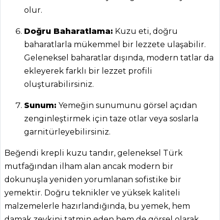
Aktüel
olur.
Chefs
Doğru Baharatlama:
Kuzu eti, doğru
baharatlarla mükemmel bir lezzete ulaşabilir.
Haber
Geleneksel baharatlar dışında, modern tatlar da
ŞEFİN TARİFLERİ
ekleyerek farklı bir lezzet profili
oluşturabilirsiniz.
MENÜLER
Sunum:
Yemeğin sunumunu görsel açıdan
Tüm
zenginleştirmek için taze otlar veya soslarla
garnitürleyebilirsiniz.
Kategoriler
Beğendi krepli kuzu tandır, geleneksel Türk
İÇECEKLER
mutfağından ilham alan ancak modern bir
dokunuşla yeniden yorumlanan sofistike bir
Naneli Limon
yemektir. Doğru teknikler ve yüksek kaliteli
Şerbeti Tarifi, Nasıl
malzemelerle hazırlandığında, bu yemek, hem
Yapılır?
damak zevkini tatmin eden hem de görsel olarak