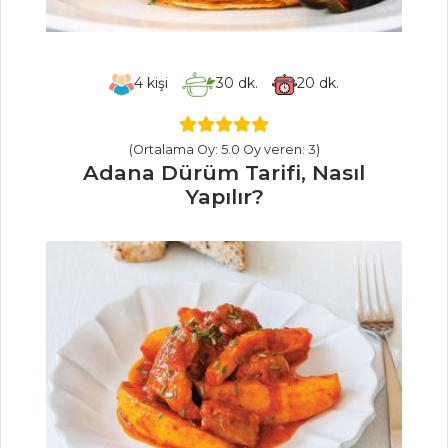
Kremalı ve
Ricotta Peynirli
Makarna Tarifi,
4
kişi
30
dk.
20
dk.
Nasıl Yapılır?
Pilav ve Makarna
(Ortalama Oy: 5.0 Oy veren: 3)
Tüm Tarifleri
Adana Dürüm Tarifi, Nasıl
Yapılır?
SEBZE
YEMEKLERI
Kinoalı Girit
Kabağı Tarifi, Nasıl
Yapılır?
Zeytinyağlı
Patlıcan Dolma
Tarifi, Nasıl Yapılır?