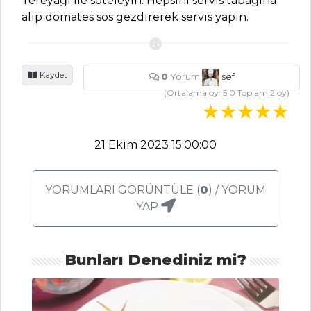
Tereyağı ile soteleyin. Hepsini servis tabağına
SOSLAR
alıp domates sos gezdirerek servis yapın.
Paşa Mezesi
Tarifi, Nasıl Yapılır?
Kaydet
Sezar Sos Tarifi,
0
Yorum
sef
Nasıl Yapılır?
(Ortalama oy:
5.0
Toplam
2
oy)
Kuru Domates
Ezmesi Tarifi, Nasıl
21 Ekim 2023 15:00:00
Yapılır?
Mezeler ve Soslar
YORUMLARI GÖRÜNTÜLE (
0
) / YORUM
Tüm Tarifleri
YAP
BALIK
Bunları Denediniz mi?
YEMEKLERI
Sotelenmiş
Enginarlı Levrek