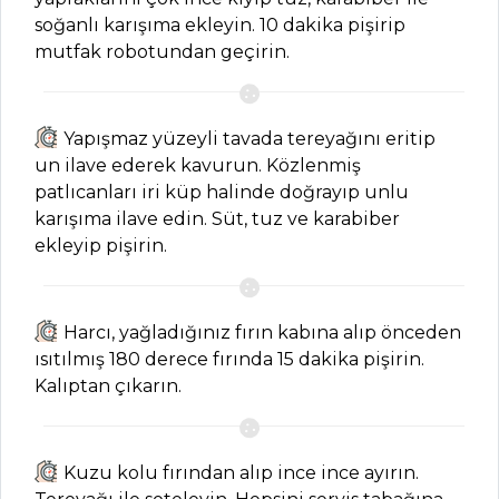
soğanlı karışıma ekleyin. 10 dakika pişirip
mutfak robotundan geçirin.
SALATALAR
Taze Börülce
Yapışmaz yüzeyli tavada tereyağını eritip
Salata Tarifi, Nasıl
un ilave ederek kavurun. Közlenmiş
Yapılır?
patlıcanları iri küp halinde doğrayıp unlu
Hodan Salatası
karışıma ilave edin. Süt, tuz ve karabiber
Tarifi, Nasıl Yapılır?
ekleyip pişirin.
Kırmızı Lahana
Salatası Tarifi, Nasıl
Yapılır?
Harcı, yağladığınız fırın kabına alıp önceden
ısıtılmış 180 derece fırında 15 dakika pişirin.
Salatalar Tüm
Kalıptan çıkarın.
Tarifleri
Kuzu kolu fırından alıp ince ince ayırın.
MEZELER VE