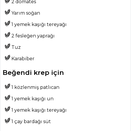
2 domates
Çorbalar Tüm
Yarım soğan
Tarifleri
1 yemek kaşığı tereyağı
2 fesleğen yaprağı
HAMUR İŞLERI
Tuz
Tavuk Etli Çıtır
Tartolet Tarifi, Nasıl
Karabiber
Yapılır?
Beğendi krep için
Kabaklı ve
Pırasalı Muska
1 közlenmiş patlıcan
Böreği Tarifi, Nasıl
Yapılır?
1 yemek kaşığı un
El Açması
1 yemek kaşığı tereyağı
Kütahya Kulak
Mantısı Tarifi, Nasıl
1 çay bardağı süt
Yapılır?