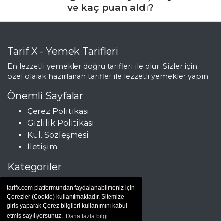
ve kaç puan aldı?
Tarif X - Yemek Tarifleri
En lezzetli yemekler doğru tarifleri ile olur. Sizler için
özel olarak hazırlanan tarifler ile lezzetli yemekler yapın.
Önemli Sayfalar
Çerez Politikası
Gizlilik Politikası
Kul. Sözleşmesi
İletişim
Kategoriler
Çorbalar
tarifx.com platformundan faydalanabilmeniz için
Et Yemekleri
Çerezler (Cookie) kullanılmaktadır. Sitemize
Hamur İşleri
giriş yaparak Çerez bilgileri kullanımını kabul
etmiş sayılıyorsunuz.
Daha fazla bilgi
Salatalar