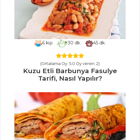
Guacamole
Tarifi, Nasıl Yapılır?
Masterchef Tüm
Tarifleri
6
kişi
30
dk.
45
dk.
PILAV VE
(Ortalama Oy: 5.0 Oy veren: 2)
MAKARNA
Kuzu Etli Barbunya Fasulye
Tarifi, Nasıl Yapılır?
Fıstıklı Pilav
Üzerinde Çoban
Kavurma Tarifi,
Nasıl Yapılır?
Körili ve
Patlıcanlı Bulgur
Pilavı Tarifi, Nasıl
Yapılır?