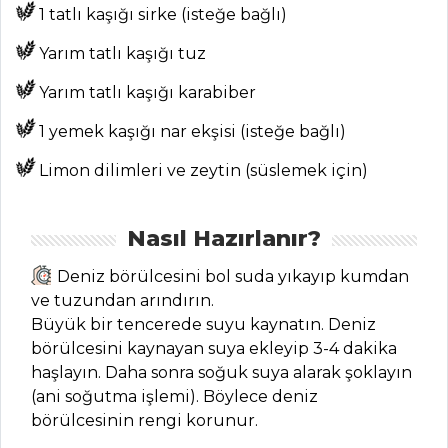
1 tatlı kaşığı sirke (isteğe bağlı)
Salatalar Tüm
Yarım tatlı kaşığı tuz
Tarifleri
Yarım tatlı kaşığı karabiber
BALIK
1 yemek kaşığı nar ekşisi (isteğe bağlı)
YEMEKLERI
Limon dilimleri ve zeytin (süslemek için)
Kivili Bulgur
Keki Üzerinde
Nasıl Hazırlanır?
Deniz Tarağı Tava
Tarifi, Nasıl Yapılır?
Deniz börülcesini bol suda yıkayıp kumdan
Taze Kişnişli
ve tuzundan arındırın.
Kırlangıç Köftesi
Büyük bir tencerede suyu kaynatın. Deniz
Tarifi, Nasıl Yapılır?
börülcesini kaynayan suya ekleyip 3-4 dakika
haşlayın. Daha sonra soğuk suya alarak şoklayın
Kağıtta Pazılı Ve
(ani soğutma işlemi). Böylece deniz
Elmalı Barbun
börülcesinin rengi korunur.
Tarifi, Nasıl Yapılır?