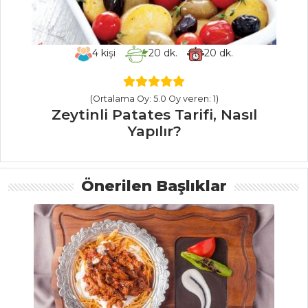
Nasıl Yapılır?
Pilav ve Makarna
4
kişi
20
dk.
20
dk.
Tüm Tarifleri
(Ortalama Oy: 5.0 Oy veren: 1)
SEBZE
Zeytinli Patates Tarifi, Nasıl
YEMEKLERI
Yapılır?
Patlıcan
Oturtma Tarifi,
Önerilen Başlıklar
Nasıl Yapılır?
Karalahana
Kavurması Tarifi,
Nasıl Yapılır?
Soğanlı Patates
Pizza Tarifi, Nasıl
Yapılır?