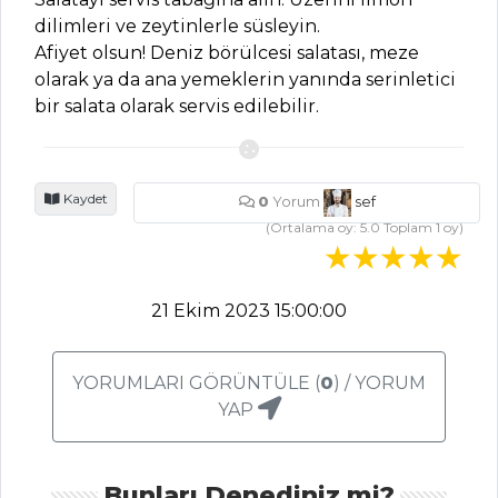
dilimleri ve zeytinlerle süsleyin.
Afiyet olsun! Deniz börülcesi salatası, meze
ET YEMEKLERI
olarak ya da ana yemeklerin yanında serinletici
bir salata olarak servis edilebilir.
Dana Kuşbaşı
Etli Brokoli Tarifi,
Nasıl Yapılır?
Kaydet
0
Yorum
sef
Tirit Tarifi, Nasıl
(Ortalama oy:
5.0
Toplam
1
oy)
Yapılır?
Fırında Köfteli
Brüksel Lahanası
21 Ekim 2023 15:00:00
Tarifi, Nasıl Yapılır?
Et Yemekleri Tüm
YORUMLARI GÖRÜNTÜLE (
0
) / YORUM
Tarifleri
YAP
MASTERCHEF
Bunları Denediniz mi?