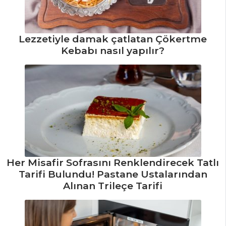
Sebze Yemekleri
Tüm Tarifleri
Lezzetiyle damak çatlatan Çökertme
Kebabı nasıl yapılır?
PASTA VE
TATLILAR
Kıtır Kaplamalı
Çilekli Kek Tarifi,
Nasıl Yapılır?
Çikolatalı ve
Pancarlı Kek Tarifi,
Her Misafir Sofrasını Renklendirecek Tatlı
Nasıl Yapılır?
Tarifi Bulundu! Pastane Ustalarından
Peşmelba Tarifi,
Alınan Trileçe Tarifi
Nasıl Yapılır?
Pasta ve Tatlılar
Tüm Tarifleri