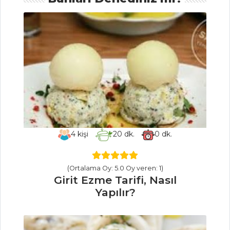
Çene Çarpan
Çorbası Tarifi, Nasıl
Yapılır?
Zeytinyağlı Kuru
Dolma Tarifi, Nasıl
Yapılır?
Altın
Yumurtlayan
Tavuk Tarifi, Nasıl
4
kişi
20
dk.
0
dk.
Yapılır?
Masterchef Tüm
(Ortalama Oy: 5.0 Oy veren: 1)
Tarifleri
Girit Ezme Tarifi, Nasıl
Yapılır?
MEZELER VE
SOSLAR