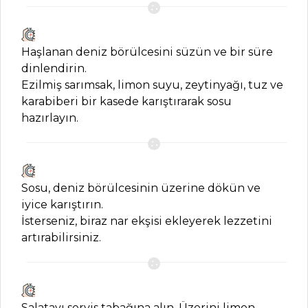
Balık Yemekleri
Tüm Tarifleri
Haşlanan deniz börülcesini süzün ve bir süre
dinlendirin.
HAMUR İŞLERI
Ezilmiş sarımsak, limon suyu, zeytinyağı, tuz ve
karabiberi bir kasede karıştırarak sosu
Çoban Katmeri
hazırlayın.
Tarifi, Nasıl Yapılır?
Goji Berry ve
Çikolata Kremalı
Tart Tarifi, Nasıl
Sosu, deniz börülcesinin üzerine dökün ve
Yapılır?
iyice karıştırın.
İsterseniz, biraz nar ekşisi ekleyerek lezzetini
Çam Fıstıklı
artırabilirsiniz.
Kurabiye Tarifi,
Nasıl Yapılır?
Hamur İşleri Tüm
Tarifleri
Salatayı servis tabağına alın. Üzerini limon