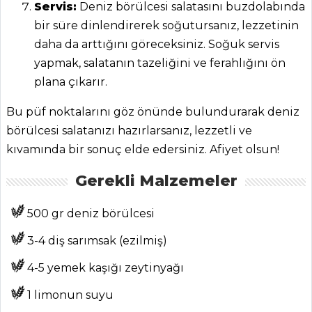
ŞEFİN TARİFLERİ
Servis:
Deniz börülcesi salatasını buzdolabında
bir süre dinlendirerek soğutursanız, lezzetinin
daha da arttığını göreceksiniz. Soğuk servis
MENÜLER
yapmak, salatanın tazeliğini ve ferahlığını ön
Tüm
plana çıkarır.
Kategoriler
Bu püf noktalarını göz önünde bulundurarak deniz
börülcesi salatanızı hazırlarsanız, lezzetli ve
SALATALAR
kıvamında bir sonuç elde edersiniz. Afiyet olsun!
Gravyer Peynirli
Gerekli Malzemeler
Ve Çilekli Salata
Tarifi, Nasıl Yapılır?
500 gr deniz börülcesi
Karışık Marul
3-4 diş sarımsak (ezilmiş)
Salatası Tarifi, Nasıl
Yapılır?
4-5 yemek kaşığı zeytinyağı
Ispanaklı Rulolar
1 limonun suyu
Tarifi, Nasıl Yapılır?