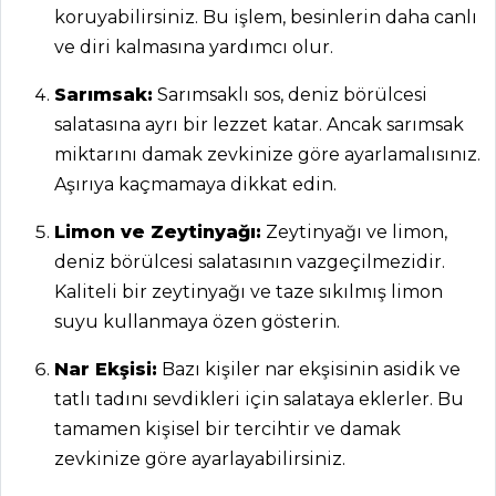
koruyabilirsiniz. Bu işlem, besinlerin daha canlı
ve diri kalmasına yardımcı olur.
Sarımsak:
Sarımsaklı sos, deniz börülcesi
salatasına ayrı bir lezzet katar. Ancak sarımsak
miktarını damak zevkinize göre ayarlamalısınız.
Aşırıya kaçmamaya dikkat edin.
Limon ve Zeytinyağı:
Zeytinyağı ve limon,
ANASAYFA
deniz börülcesi salatasının vazgeçilmezidir.
BLOG
Kaliteli bir zeytinyağı ve taze sıkılmış limon
suyu kullanmaya özen gösterin.
Medya
Nar Ekşisi:
Bazı kişiler nar ekşisinin asidik ve
Aktüel
tatlı tadını sevdikleri için salataya eklerler. Bu
Chefs
tamamen kişisel bir tercihtir ve damak
zevkinize göre ayarlayabilirsiniz.
Haber