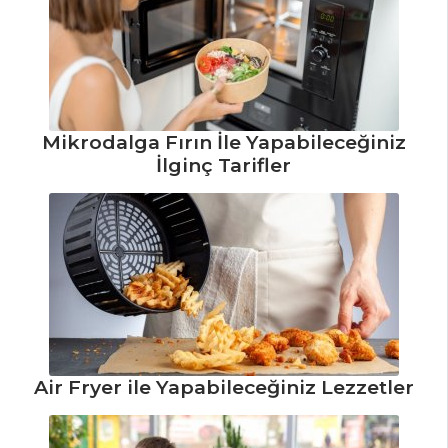
ÇORBALAR
Terbiyeli Patates
Çorbası Tarifi, Nasıl
Mikrodalga Fırın İle Yapabileceğiniz
İlginç Tarifler
Yapılır?
Sebzeli Bakliyat
Çorbası
İrmikli Ve Tavuk
Etli Çorba Tarifi,
Nasıl Yapılır?
Çorbalar Tüm
Tarifleri
Air Fryer ile Yapabileceğiniz Lezzetler