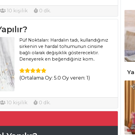
10 kişilik
0 dk.
Yapılır?
Püf Noktaları: Hardalın tadı, kullandığınız
sirkenin ve hardal tohumunun cinsine
bağlı olarak değişiklik gösterecektir.
Deneyerek en beğendiğiniz kom..
Ya
(Ortalama Oy: 5.0 Oy veren: 1)
10 kişilik
0 dk.