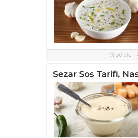
SALATALAR
Deniz Ürünleri
Salatası Tarifi, Nasıl
Yapılır?
Turplu Ve
Patatesli Salata
30 dk.
Tarifi, Nasıl Yapılır?
Cevizli Tarator
Sezar Sos Tarifi, Nas
Tarifi, Nasıl Yapılır?
Salatalar Tüm
Tarifleri
SEBZE
YEMEKLERI
Kuru Vişneli Ve