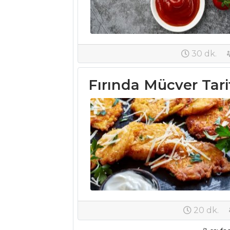
Bulamalı Karma
Kızartma Tarifi,
Nasıl Yapılır?
Somon Rulo
30 dk.
Tarifi, Nasıl Yapılır?
Balık Yemekleri
Fırında Mücver Tarifi
Tüm Tarifleri
MEZELER VE
SOSLAR
Mısır Gevrekli
Patates Kroket
Tarifi, Nasıl Yapılır?
Süslü Mercimek
20 dk.
Köftesi Tarifi, Nasıl