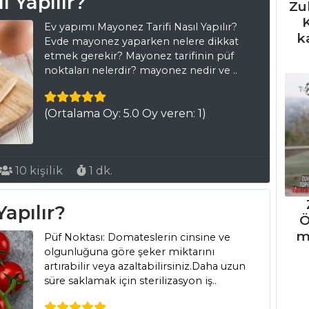
l Yapılır?
Zu
K
Ev yapımı Mayonez Tarifi Nasıl Yapılır?
k
Evde mayonez yaparken nelere dikkat
etmek gerekir? Mayonez tarifinin püf
noktaları nelerdir? mayonez nedir ve ..
(Ortalama Oy: 5.0 Oy veren: 1)
10 kişilik
1 dk.
Yapılır?
Ö
m
Püf Noktası: Domateslerin cinsine ve
olgunluğuna göre şeker miktarını
artırabilir veya azaltabilirsiniz.Daha uzun
süre saklamak için sterilizasyon iş..