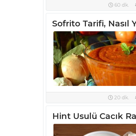
60 dk.
ANASAYFA
BLOG
Sofrito Tarifi, Nasıl 
Medya
Aktüel
Chefs
Haber
ŞEFİN TARİFLERİ
20 dk.
MENÜLER
Tüm
Hint Usulü Cacık Rait
Kategoriler