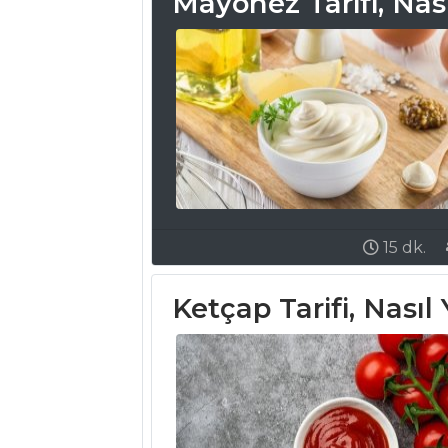
Mayonez Tarifi, Nası
Yapılır?
Etli ve
Mercimekli Dolama
Börek Tarifi, Nasıl
Yapılır?
Otlu Börek
Tarifi, Nasıl Yapılır?
Hamur İşleri Tüm
Tarifleri
15 dk.
Ketçap Tarifi, Nasıl 
BALIK
YEMEKLERI
Karadeniz
Buğulama Tarifi,
Nasıl Yapılır?