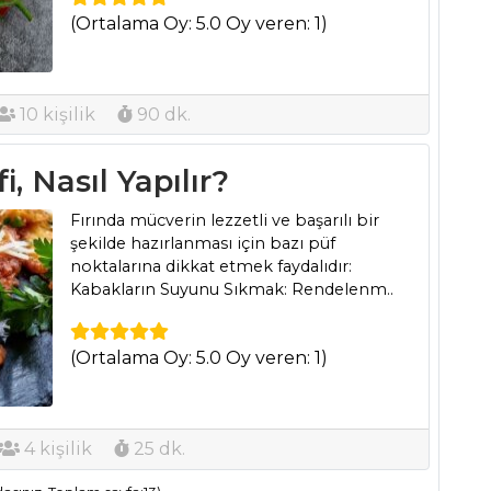
(Ortalama Oy: 5.0 Oy veren: 1)
10 kişilik
90 dk.
, Nasıl Yapılır?
Fırında mücverin lezzetli ve başarılı bir
şekilde hazırlanması için bazı püf
noktalarına dikkat etmek faydalıdır:
Kabakların Suyunu Sıkmak: Rendelenm..
(Ortalama Oy: 5.0 Oy veren: 1)
4 kişilik
25 dk.