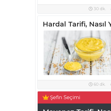
Zerdeçallı Brüksel
30 dk.
Lahanası Tarifi,
Nasıl Yapılır?
Hardal Tarifi, Nasıl 
Beyaz Peynirli
Ve Pirinçli Ispanak
Kroket Tarifi, Nasıl
Yapılır?
Kuşkonmazlı
Fritata Tarifi, Nasıl
Yapılır?
Sebze Yemekleri
Tüm Tarifleri
60 dk.
HAMUR İŞLERI
Şefin Seçimi
Brioş Tarifi, Nasıl