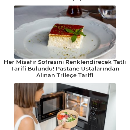
ET YEMEKLERI
Karidesli
Tonnarelli Tarifi,
Nasıl Yapılır?
Roka Salatalı Dil
Balığı Kızartması
Tarifi, Nasıl Yapılır?
Her Misafir Sofrasını Renklendirecek Tatlı
Fıstıklı Kuzu Sırtı
Tarifi Bulundu! Pastane Ustalarından
Sarma Tarifi, Nasıl
Alınan Trileçe Tarifi
Yapılır?
Et Yemekleri Tüm
Tarifleri