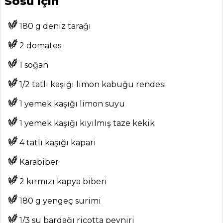
Sosu için
Haber
180 g deniz tarağı
ŞEFİN TARİFLERİ
2 domates
MENÜLER
1 soğan
Tüm
1/2 tatlı kaşığı limon kabuğu rendesi
Kategoriler
1 yemek kaşığı limon suyu
1 yemek kaşığı kıyılmış taze kekik
MASTERCHEF
4 tatlı kaşığı kapari
Şeyh El (Şıhıl)
Mahşi Tarifi, Nasıl
Karabiber
Yapılır?
2 kırmızı kapya biberi
Tournedos Alla
180 g yengeç surimi
Rossini Tarifi, Nasıl
Yapılır?
1/3 su bardağı ricotta peyniri