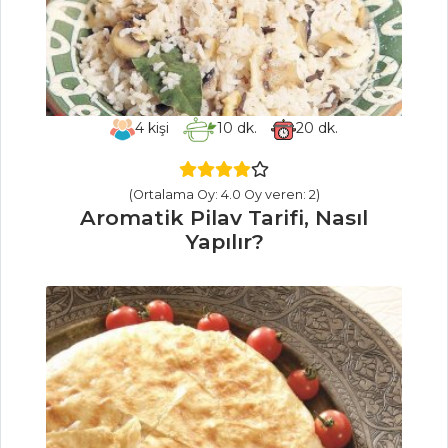
İÇECEKLER
Kızılcık Şerbeti
Tarifi, Nasıl Yapılır?
4
kişi
10
dk.
20
dk.
Böğürtlen
Şerbeti Tarifi, Nasıl
Yapılır?
(Ortalama Oy: 4.0 Oy veren: 2)
Aromatik Pilav Tarifi, Nasıl
Safran Şerbeti
Yapılır?
Tarifi, Nasıl Yapılır?
İçecekler Tüm
Tarifleri
MEZELER VE
SOSLAR