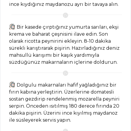
ince kıydığınız maydanozu ayrı bir tavaya alın.
Hamur İşleri Tüm
Tarifleri
Bir kasede çırptığınız yumurta sarıları, ekşi
PASTA VE
krema ve baharat çeşnisini ilave edin. Son
TATLILAR
olarak ricotta peynirini ekleyin. 8-10 dakika
sürekli karıştırarak pişirin. Hazırladığınız deniz
Çilekli ve Damla
mahsullü karışımı bir kaşık yardımıyla
Çikolatalı Pasta
süzdüğünüz makarnaların içlerine doldurun.
Tarifi, Nasıl Yapılır?
Çikolatalı Damat
Pastası Tarifi, Nasıl
Dolgulu makarnaları hafif yağladığınız bir
Yapılır?
fırın kabına yerleştirin. Üzerlerine domatesli
sostan gezdirip rendelenmiş mozarella peyniri
Hira Tatlısı Tarifi,
serpin. Önceden ısıtılmış 180 derece fırında 20
Nasıl Yapılır?
dakika pişirin. Üzerini ince kıyılmış maydanoz
Pasta ve Tatlılar
ile süsleyerek servis yapın.
Tüm Tarifleri