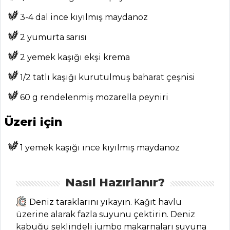
Beypazarı
3-4 dal ince kıyılmış maydanoz
Güveci Tarifi, Nasıl
Yapılır?
2 yumurta sarısı
Masterchef Tüm
2 yemek kaşığı ekşi krema
Tarifleri
1/2 tatlı kaşığı kurutulmuş baharat çeşnisi
60 g rendelenmiş mozarella peyniri
SEBZE
YEMEKLERI
Üzeri için
Zeytinyağlı
1 yemek kaşığı ince kıyılmış maydanoz
Arapsaçı Tarifi,
Nasıl Yapılır?
Zeytinyağlı
Nasıl Hazırlanır?
Kabak Sepeti Tarifi,
Deniz taraklarını yıkayın. Kağıt havlu
Nasıl Yapılır?
üzerine alarak fazla suyunu çektirin. Deniz
Zeytinyağlı ve
kabuğu şeklindeli jumbo makarnaları suyuna