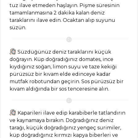
Nohutlu Patlıcan
tuz ilave etmeden haşlayın. Pişme süresinin
Tarifi, Nasıl Yapılır?
tamamlanmasına 2 dakika kalan deniz
taraklarını ilave edin. Ocaktan alıp suyunu
Sebze Yemekleri
süzün.
Tüm Tarifleri
HAMUR İŞLERI
Süzdüğünüz deniz taraklarını küçük
doğrayın. Küp doğradığınız domates, ince
Peynirli ve
kıydığınız soğan, limon suyu ve taze kekiği
Fesleğenli Volovan
pürüzsüz bir kıvam elde edinceye kadar
Tarifi, Nasıl Yapılır?
mutfak robotundan geçirin. Sos pürüzsüz bir
kıvam aldığında bir sos tenceresine alın.
Lor Peynirli
Büzgülü Börek
Tarifi, Nasıl Yapılır?
Kaparileri ilave edip karabiberle tatlandırın
Ispanaklı Açma
ve kaynamaya bırakın. Doğradığınız deniz
Börek Tarifi, Nasıl
tarağı, küçük doğradığınız yengeç surimiler,
Yapılır?
küp doğradığınız kırmızı kapya biberleri ve