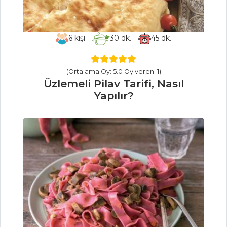
Sezar Sos Tarifi,
Nasıl Yapılır?
Ketçap Tarifi,
6
kişi
30
dk.
45
dk.
Nasıl Yapılır?
Fava Tarifi, Nasıl
(Ortalama Oy: 5.0 Oy veren: 1)
Yapılır?
Üzlemeli Pilav Tarifi, Nasıl
Yapılır?
Mezeler ve Soslar
Tüm Tarifleri
PILAV VE
MAKARNA
Kıymalı Makarna
Tarifi, Nasıl Yapılır?
Taze Otlu Pilav
Tarifi, Nasıl Yapılır?