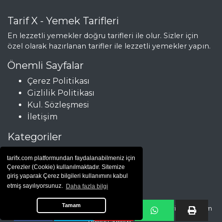
Tarif X - Yemek Tarifleri
En lezzetli yemekler doğru tarifleri ile olur. Sizler için
özel olarak hazırlanan tarifler ile lezzetli yemekler yapın.
Önemli Sayfalar
Çerez Politikası
Gizlilik Politikası
Kul. Sözleşmesi
İletişim
Kategoriler
Çorbalar
tarifx.com platformundan faydalanabilmeniz için
Et Yemekleri
Çerezler (Cookie) kullanılmaktadır. Sitemize
Hamur İşleri
giriş yaparak Çerez bilgileri kullanımını kabul
etmiş sayılıyorsunuz.
Daha fazla bilgi
Salatalar
Tamam
Copyright © Yemek Tarifleri |
yemek tarifi
| 2025 - tarifx.com tüm
hakları saklıdır.