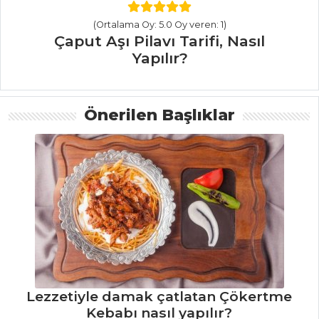
(Ortalama Oy: 5.0 Oy veren: 1)
SALATALAR
Çaput Aşı Pilavı Tarifi, Nasıl
Yapılır?
Frambuazlı
Maskolin Salata
Tarifi, Nasıl Yapılır?
Önerilen Başlıklar
Rokalı Mantar
Salatası Tarifi, Nasıl
Yapılır?
Hindiba
Çanağında
Salatalıklı Bulgur
Salatası
Salatalar Tüm
Tarifleri
Lezzetiyle damak çatlatan Çökertme
Kebabı nasıl yapılır?