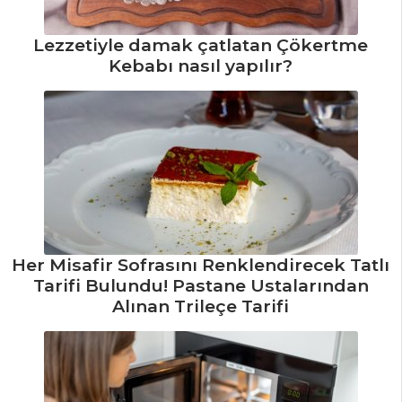
SOSLAR
Lezzetiyle damak çatlatan Çökertme
Kefal Pilaki
Kebabı nasıl yapılır?
Tarifi, Nasıl Yapılır?
Patlıcan
Çığırtma Tarifi?
Nasıl Yapılır?
Peynirli
Sahanaki Tarifi,
Nasıl Yapılır?
Mezeler ve Soslar
Her Misafir Sofrasını Renklendirecek Tatlı
Tüm Tarifleri
Tarifi Bulundu! Pastane Ustalarından
Alınan Trileçe Tarifi
İÇECEKLER
Zerdeçallı Ayran