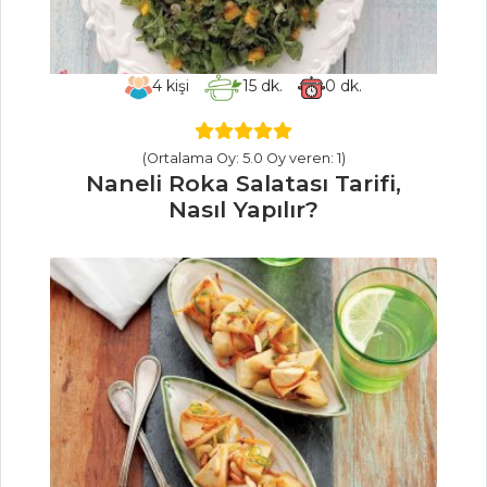
Masterchef Tüm
Tarifleri
4
kişi
15
dk.
0
dk.
ET YEMEKLERI
(Ortalama Oy: 5.0 Oy veren: 1)
Naneli Roka Salatası Tarifi,
Etli Kırmızı Biber
Nasıl Yapılır?
Dolması Tarifi, Nasıl
Yapılır?
Fıstıklı Kuzu Sırtı
Sarma Tarifi, Nasıl
Yapılır?
Sakatat Kavurma
Tarifi, Nasıl Yapılır?
Et Yemekleri Tüm
Tarifleri