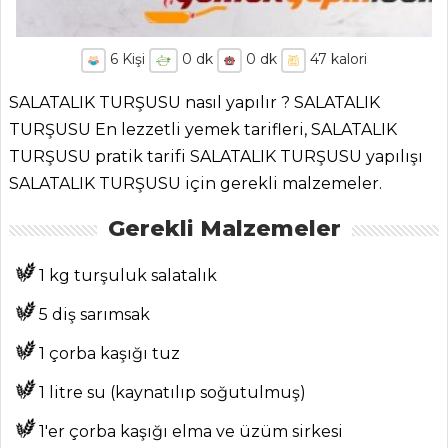
6
Kişi
0
dk
0
dk
47
kalori
SALATALIK TURŞUSU nasıl yapılır ? SALATALIK
TURŞUSU En lezzetli yemek tarifleri, SALATALIK
TURŞUSU pratik tarifi SALATALIK TURŞUSU yapılışı
SALATALIK TURŞUSU için gerekli malzemeler.
Gerekli Malzemeler
1 kg turşuluk salatalık
5 diş sarımsak
1 çorba kaşığı tuz
1 litre su (kaynatılıp soğutulmuş)
1'er çorba kaşığı elma ve üzüm sirkesi