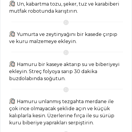
Tüm Tarifleri
Un, kabartma tozu, şeker, tuz ve karabiberi
mutfak robotunda karıştırın.
ET YEMEKLERI
Yumurta ve zeytinyağını bir kasede çırpıp
Soslu Bonfile
ve kuru malzemeye ekleyin.
Tarifi, Nasıl Yapılır?
Taze Otlu Kuzu
But Dolma Tarifi,
Hamuru bir kaseye aktarıp su ve biberiyeyi
Nasıl Yapılır?
ekleyin. Streç folyoya sarıp 30 dakika
Veloute Soslu
buzdolabında soğutun.
Bonfile Tarifi, Nasıl
Yapılır?
Hamuru unlanmış tezgahta merdane ile
Et Yemekleri Tüm
çok ince olmayacak şeklide açın ve küçük
Tarifleri
kalıplarla kesin. Üzerlerine fırça ile su sürüp
kuru biberiye yaprakları serpiştirin.