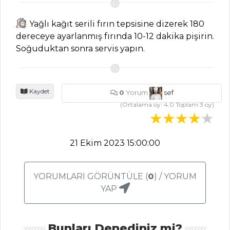
MEZELER VE
SOSLAR
Yağlı kağıt serili fırın tepsisine dizerek 180
Zeytinli Tapas
dereceye ayarlanmış fırında 10-12 dakika pişirin.
Soğuduktan sonra servis yapın.
Hardal Tarifi,
Nasıl Yapılır?
Babagannuş
Kaydet
0
Yorum
sef
Tarifi, Nasıl Yapılır?
(Ortalama oy:
4.0
Toplam
3
oy)
Mezeler ve Soslar
Tüm Tarifleri
21 Ekim 2023 15:00:00
PASTA VE
TATLILAR
YORUMLARI GÖRÜNTÜLE (
0
) / YORUM
YAP
Çikolatalı ve
Bademli Yumuşak
Kek Tarifi, Nasıl
Bunları Denediniz mi?