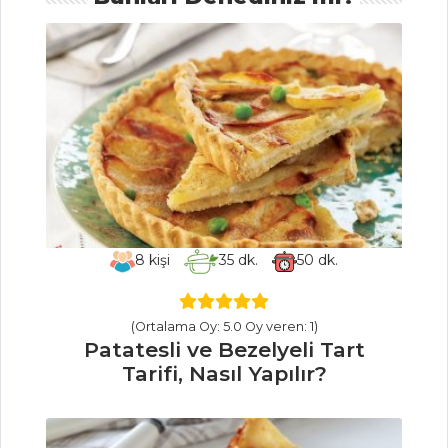
Yapılır?
Üzümlü Muffin
Tarifi, Nasıl Yapılır?
Klasik Çikolatalı
Kek Tarifi, Nasıl
Yapılır?
Pasta ve Tatlılar
Tüm Tarifleri
8
kişi
35
dk.
50
dk.
ÇORBALAR
(Ortalama Oy: 5.0 Oy veren: 1)
Kırmızı
Patatesli ve Bezelyeli Tart
Mercimekli ve
Tarifi, Nasıl Yapılır?
Kavurmalı Çorba
Tarifi, Nasıl Yapılır?
Maraş Usulü