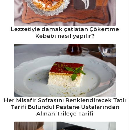
Pilav ve Makarna
Tüm Tarifleri
Lezzetiyle damak çatlatan Çökertme
SALATALAR
Kebabı nasıl yapılır?
Mısırlı Yeşil
Salata Tarifi, Nasıl
Yapılır?
Tavuk Ciğerli
Patates Salatası
Tarifi, Nasıl Yapılır?
Beyaz Lahana
Her Misafir Sofrasını Renklendirecek Tatlı
Salatası Tarifi, Nasıl
Tarifi Bulundu! Pastane Ustalarından
Yapılır?
Alınan Trileçe Tarifi
Salatalar Tüm
Tarifleri