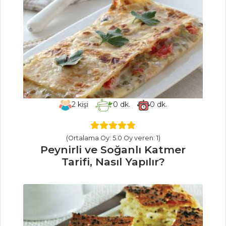
Şalgamlı Tarhana
Çorbası Tarifi, Nasıl
Yapılır?
Erişteli Ve Körili
Nohut Çorbası
Tarifi, Nasıl Yapılır?
Çorbalar Tüm
2
kişi
0
dk.
0
dk.
Tarifleri
(Ortalama Oy: 5.0 Oy veren: 1)
İÇECEKLER
Peynirli ve Soğanlı Katmer
Tarifi, Nasıl Yapılır?
Reyhan Şerbeti
Tarifi, Nasıl Yapılır?
Naneli Limon
Şerbeti Tarifi, Nasıl
Yapılır?