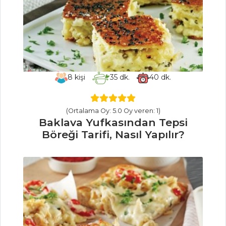
Böğürtlen
Şerbeti Tarifi, Nasıl
Yapılır?
İçecekler Tüm
Tarifleri
8
kişi
35
dk.
40
dk.
SEBZE
(Ortalama Oy: 5.0 Oy veren: 1)
YEMEKLERI
Baklava Yufkasından Tepsi
Böreği Tarifi, Nasıl Yapılır?
Karnabahar
Topları Tarifi, Nasıl
Yapılır?
Zeytinyağlı
Kabak Dolması
Tarifi, Nasıl Yapılır?
Nohutlu