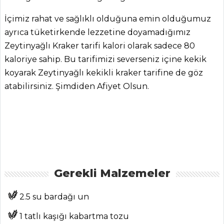
İçimiz rahat ve sağlıklı olduğuna emin olduğumuz
ayrıca tüketirkende lezzetine doyamadığımız
Zeytinyağlı Kraker tarifi kalori olarak sadece 80
kaloriye sahip. Bu tarifimizi severseniz içine kekik
koyarak Zeytinyağlı kekikli kraker tarifine de göz
ANASAYFA
atabilirsiniz. Şimdiden Afiyet Olsun.
BLOG
Medya
Aktüel
Chefs
Gerekli Malzemeler
Haber
ŞEFİN TARİFLERİ
2.5 su bardağı un
1 tatlı kaşığı kabartma tozu