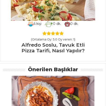
Bezelyeli Kısır
Tarifi, Nasıl Yapılır?
Sebze Yemekleri
Tüm Tarifleri
6
kişi
0
dk.
0
dk.
(Ortalama Oy: 5.0 Oy veren: 1)
PILAV VE
Alfredo Soslu, Tavuk Etli
MAKARNA
Pizza Tarifi, Nasıl Yapılır?
Makarnalı Pay
Tarifi, Nasıl Yapılır?
Önerilen Başlıklar
Brokolili Bulgur
Pilavı Tarifi, Nasıl
Yapılır?
Spaghetti Alle
Vongole Tarifi, Nasıl
Yapılır?