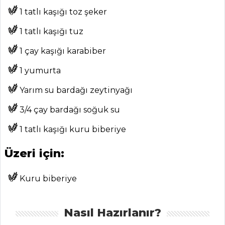
MENÜLER
1 tatlı kaşığı toz şeker
Tüm
1 tatlı kaşığı tuz
Kategoriler
1 çay kaşığı karabiber
BALIK
1 yumurta
YEMEKLERI
Yarım su bardağı zeytinyağı
Domatesli ve
3/4 çay bardağı soğuk su
Karidesli Balık
Kavurma
1 tatlı kaşığı kuru biberiye
Deniz mahsüllü
Üzeri için:
enginar Tarifi, Nasıl
Yapılır?
Kuru biberiye
Somon Kızartma
Tarifi, Nasıl Yapılır?
Nasıl Hazırlanır?
Balık Yemekleri