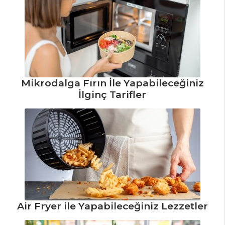
MASTERCHEF
Altın
Yumurtlayan
Tavuk Tarifi, Nasıl
Mikrodalga Fırın İle Yapabileceğiniz
Yapılır?
İlginç Tarifler
Sütlü Dil Balığı
Tarifi, Nasıl Yapılır?
Survivor Tarifi,
Nasıl Yapılır?
Masterchef Tüm
Tarifleri
Air Fryer ile Yapabileceğiniz Lezzetler
HAMUR İŞLERI