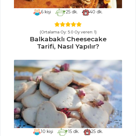
Soya Soslu Somo
6
kişi
25
dk.
40
dk.
Tarifi, Nasıl Yapılır?
n
(Ortalama Oy: 5.0 Oy veren: 1)
Balık Yemekleri
Balkabaklı Cheesecake
Tüm Tarifleri
Tarifi, Nasıl Yapılır?
MASTERCHEF
Kibbe Tarifi,
Nasıl Yapılır?
Deniz Mahsulü
Trio Tarifi, Nasıl
Yapılır?
Tabbule Tarifi,
Nasıl Yapılır?
10
kişi
15
dk.
25
dk.