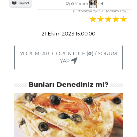
İÇECEKLER
Kaydet
0
Yorum
sef
(Ortalama oy:
5.0
Toplam
1
oy)
Demirhindi
Şerbeti Tarifi, Nasıl
Yapılır?
21 Ekim 2023 15:00:00
Böğürtlen
Şerbeti Tarifi, Nasıl
YORUMLARI GÖRÜNTÜLE (
0
) / YORUM
Yapılır?
YAP
Zerdeçallı Ayran
Tarifi, Nasıl Yapılır?
Bunları Denediniz mi?
İçecekler Tüm
Tarifleri
PASTA VE
TATLILAR
Mini Brownie