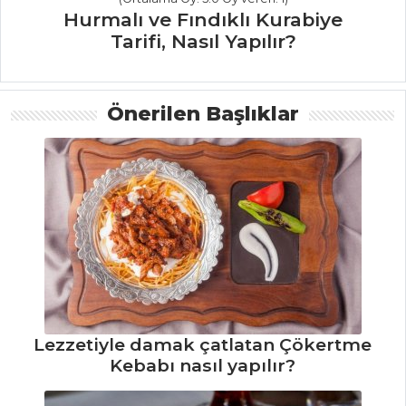
Hurmalı ve Fındıklı Kurabiye
ÇORBALAR
Tarifi, Nasıl Yapılır?
Sumaklı Ve Narlı
Patates Çorbası
Önerilen Başlıklar
Tarifi, Nasıl Yapılır?
Kırşehir Usulü
Yoğurt Çorbası
Tarifi, Nasıl Yapılır?
Erişte Aşı Tarifi,
Nasıl Yapılır?
Çorbalar Tüm
Tarifleri
Lezzetiyle damak çatlatan Çökertme
HAMUR İŞLERI
Kebabı nasıl yapılır?
Ballı ve Cevizli