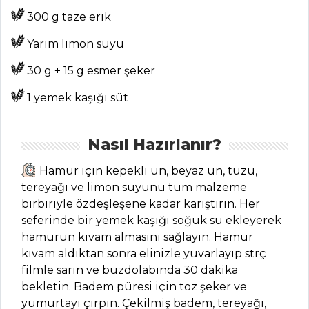
Tüm
300 g taze erik
Kategoriler
Yarım limon suyu
30 g + 15 g esmer şeker
SALATALAR
1 yemek kaşığı süt
Kardesli Salata
Tarifi, Nasıl Yapılır?
Nasıl Hazırlanır?
Bezelyeli Salata
Tarifi, Nasıl Yapılır?
Hamur için kepekli un, beyaz un, tuzu,
tereyağı ve limon suyunu tüm malzeme
Taze Rezeneli
birbiriyle özdeşleşene kadar karıştırın. Her
Kereviz Salatası
seferinde bir yemek kaşığı soğuk su ekleyerek
Tarifi, Nasıl Yapılır?
hamurun kıvam almasını sağlayın. Hamur
Salatalar Tüm
kıvam aldıktan sonra elinizle yuvarlayıp strç
Tarifleri
filmle sarın ve buzdolabında 30 dakika
bekletin. Badem püresi için toz şeker ve
yumurtayı çırpın. Çekilmiş badem, tereyağı,