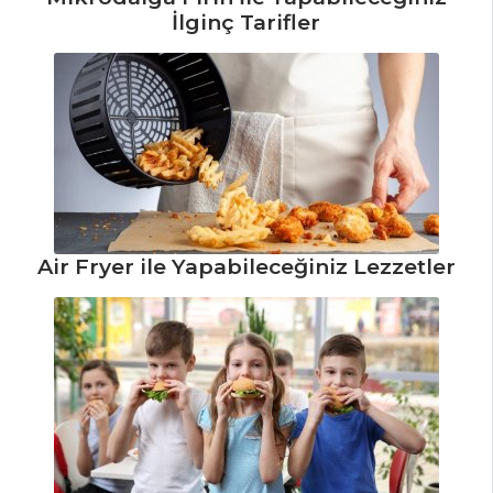
İlginç Tarifler
Tarifi, Nasıl Yapılır?
Biberli Pırasa
Kavurma Tarifi,
Nasıl Yapılır?
Sebze Yemekleri
Tüm Tarifleri
Air Fryer ile Yapabileceğiniz Lezzetler
PILAV VE
MAKARNA
Körili Biberli
Pilav Tarifi, Nasıl
Yapılır?
Karidye Pilavı
Tarifi, Nasıl Yapılır?
Kayısılı ve Erikli