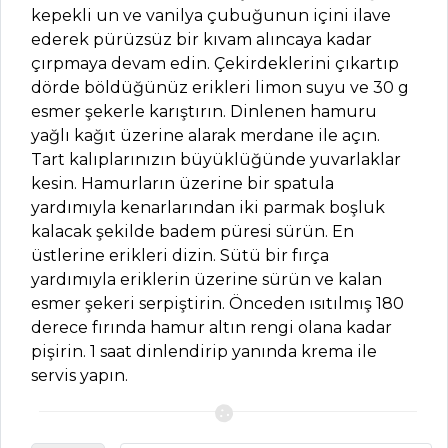
ET YEMEKLERI
kepekli un ve vanilya çubuğunun içini ilave
ederek pürüzsüz bir kıvam alıncaya kadar
Kestaneli ve
çırpmaya devam edin. Çekirdeklerini çıkartıp
Zencefilli Et Sote
dörde böldüğünüz erikleri limon suyu ve 30 g
Tarifi, Nasıl Yapılır?
esmer şekerle karıştırın. Dinlenen hamuru
yağlı kağıt üzerine alarak merdane ile açın.
Caldeirade De
Tart kalıplarınızın büyüklüğünde yuvarlaklar
Frutos Do Mar
kesin. Hamurların üzerine bir spatula
(Taze Deniz
yardımıyla kenarlarından iki parmak boşluk
Mahsulleri) Tarifi,
kalacak şekilde badem püresi sürün. En
Nasıl Yapılır?
üstlerine erikleri dizin. Sütü bir fırça
Beyinli Beykoz
yardımıyla eriklerin üzerine sürün ve kalan
Kebabı Tarifi, Nasıl
esmer şekeri serpiştirin. Önceden ısıtılmış 180
Yapılır?
derece fırında hamur altın rengi olana kadar
pişirin. 1 saat dinlendirip yanında krema ile
Et Yemekleri Tüm
servis yapın.
Tarifleri