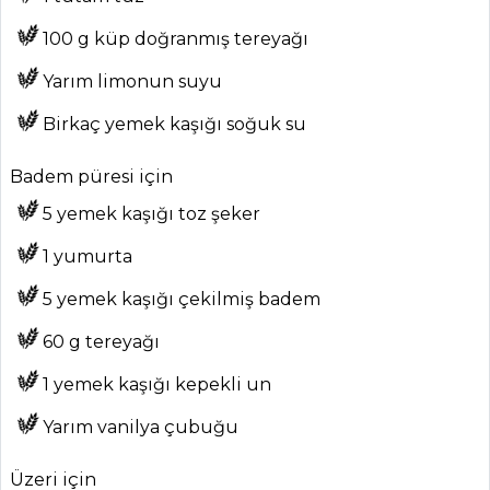
100 g küp doğranmış tereyağı
Yarım limonun suyu
Birkaç yemek kaşığı soğuk su
ANASAYFA
Badem püresi için
BLOG
5 yemek kaşığı toz şeker
Medya
1 yumurta
Aktüel
5 yemek kaşığı çekilmiş badem
Chefs
60 g tereyağı
Haber
1 yemek kaşığı kepekli un
ŞEFİN TARİFLERİ
Yarım vanilya çubuğu
MENÜLER
Üzeri için