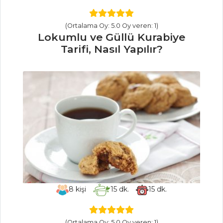
Masterchef Tüm
Tarifleri
(Ortalama Oy: 5.0 Oy veren: 1)
Lokumlu ve Güllü Kurabiye
Tarifi, Nasıl Yapılır?
MEZELER VE
SOSLAR
Beyin Salatası
Tarifi? Nasıl Yapılır?
Cacık Tarifi, Nasıl
Yapılır?
Sarımsaklı
Ispanak Ezmesi
Tarifi, Nasıl Yapılır?
8
kişi
15
dk.
15
dk.
Mezeler ve Soslar
Tüm Tarifleri
(Ortalama Oy: 5.0 Oy veren: 1)