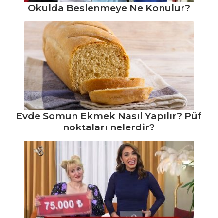
Okulda Beslenmeye Ne Konulur?
Pilav Tarifi, Nasıl
Yapılır?
Pilav ve Makarna
Tüm Tarifleri
Evde Somun Ekmek Nasıl Yapılır? Püf
noktaları nelerdir?