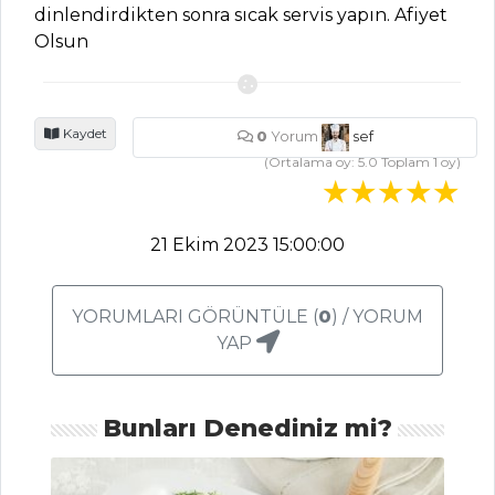
Tarifleri
dinlendirdikten sonra sıcak servis yapın. Afiyet
Olsun
PASTA VE
TATLILAR
Kaydet
0
Yorum
sef
Milföylü Armut
(Ortalama oy:
5.0
Toplam
1
oy)
Tatlısı Tarifi, Nasıl
Yapılır?
21 Ekim 2023 15:00:00
Orman Meyveli
Halka Kek Tarifi,
Nasıl Yapılır?
YORUMLARI GÖRÜNTÜLE (
0
) / YORUM
Frambuazlı
YAP
Şarlot Tarifi, Nasıl
Yapılır?
Bunları Denediniz mi?
Pasta ve Tatlılar
Tüm Tarifleri