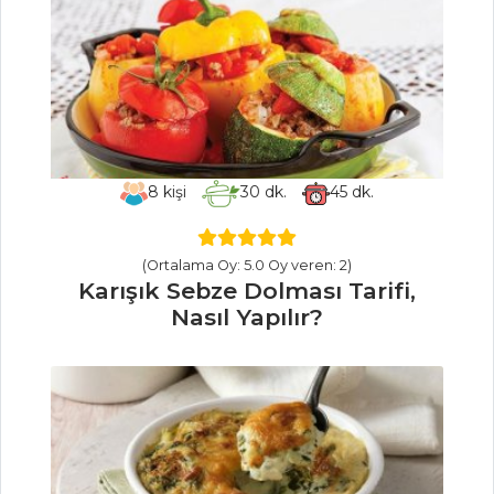
Eski Kaşarlı
Peynirli ve
Bezelyeli Bulgur
Pilavı Tarifi, Nasıl
Yapılır?
Kepekli Fit
8
kişi
30
dk.
45
dk.
Spagetti Tarifi,
Nasıl Yapılır?
(Ortalama Oy: 5.0 Oy veren: 2)
Deniz Mahsullü
Karışık Sebze Dolması Tarifi,
Makarna Tarifi,
Nasıl Yapılır?
Nasıl Yapılır?
Pilav ve Makarna
Tüm Tarifleri
MASTERCHEF