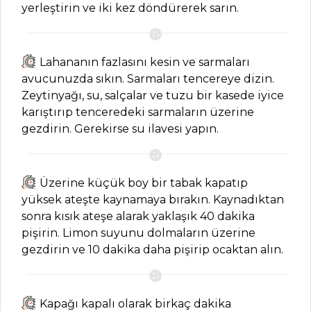
yerleştirin ve iki kez döndürerek sarın.
Tarifi, Nasıl Yapılır?
Sebze Yemekleri
Tüm Tarifleri
Lahananın fazlasını kesin ve sarmaları
avucunuzda sıkın. Sarmaları tencereye dizin.
Zeytinyağı, su, salçalar ve tuzu bir kasede iyice
İÇECEKLER
karıştırıp tenceredeki sarmaların üzerine
gezdirin. Gerekirse su ilavesi yapın.
Pancarlı
Fesleğenli Ayran
Tarifi, Nasıl Yapılır?
Üzerine küçük boy bir tabak kapatıp
Reyhan Şerbeti
yüksek ateşte kaynamaya bırakın. Kaynadıktan
Tarifi, Nasıl Yapılır?
sonra kısık ateşe alarak yaklaşık 40 dakika
pişirin. Limon suyunu dolmaların üzerine
Şalgam Sulu
gezdirin ve 10 dakika daha pişirip ocaktan alın.
Ayran Tarifi, Nasıl
Yapılır?
İçecekler Tüm
Kapağı kapalı olarak birkaç dakika