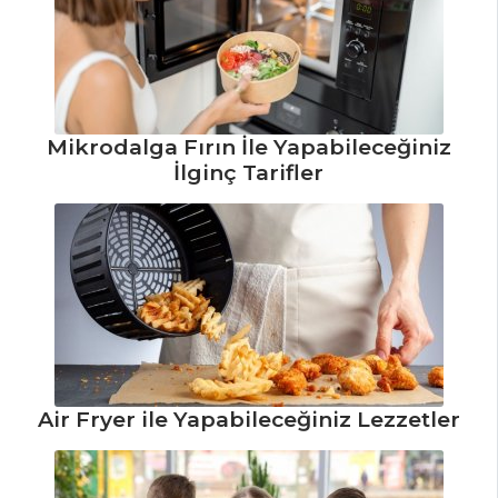
Tarifleri
ÇORBALAR
Mikrodalga Fırın İle Yapabileceğiniz
Pazı Çorbası
İlginç Tarifler
Tarifi, Nasıl Yapılır?
Pırasa Veloute
(Velüt) Tarifi, Nasıl
Yapılır?
Mahluta Çorbası
Tarifi, Nasıl Yapılır?
Çorbalar Tüm
Tarifleri
Air Fryer ile Yapabileceğiniz Lezzetler