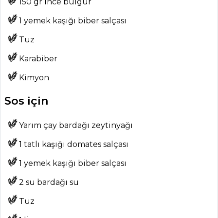
150 gr ince bulgur
ŞEFİN TARİFLERİ
1 yemek kaşığı biber salçası
MENÜLER
Tuz
Tüm
Karabiber
Kategoriler
Kimyon
BALIK
Sos için
YEMEKLERI
Yarım çay bardağı zeytinyağı
Asma Yaprağında
Harissa Soslu
1 tatlı kaşığı domates salçası
Barbun Balığı
1 yemek kaşığı biber salçası
Tarifi, Nasıl Yapılır?
Bakırda Balık
2 su bardağı su
Çeşitlemesi Tarifi,
Tuz
Nasıl Yapılır?