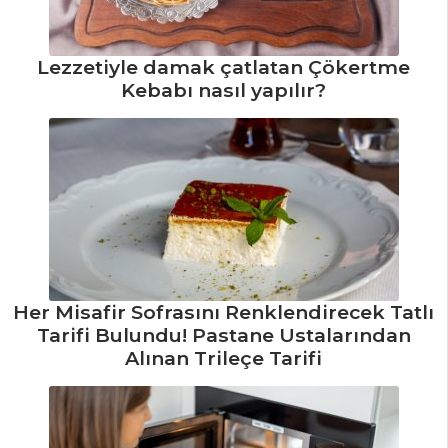
Tavası Tarifi, Nasıl
Yapılır?
Lezzetiyle damak çatlatan Çökertme
Et Yemekleri Tüm
Kebabı nasıl yapılır?
Tarifleri
SALATALAR
Çoban Salata
Tarifi, Nasıl Yapılır?
Tulum Peynirli
Köz Patlıcan
Her Misafir Sofrasını Renklendirecek Tatlı
Salatası
Tarifi Bulundu! Pastane Ustalarından
Yeşil Mercimekli
Alınan Trileçe Tarifi
Salata Tarifi, Nasıl
Yapılır?
Salatalar Tüm