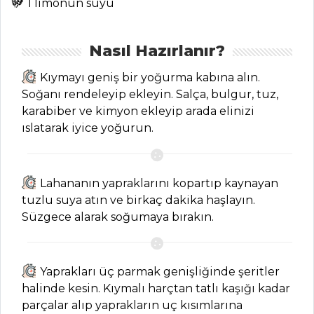
1 limonun suyu
Rezeneli Fener
Balığı(Maraha)
Tarifi, Nasıl Yapılır?
Nasıl Hazırlanır?
Balık Yemekleri
Kıymayı geniş bir yoğurma kabına alın.
Tüm Tarifleri
Soğanı rendeleyip ekleyin. Salça, bulgur, tuz,
karabiber ve kimyon ekleyip arada elinizi
ıslatarak iyice yoğurun.
SEBZE
YEMEKLERI
Zeytinyağlı
Lahananın yapraklarını kopartıp kaynayan
Sebzeli Enginar
tuzlu suya atın ve birkaç dakika haşlayın.
Dolması Tarifi, Nasıl
Süzgece alarak soğumaya bırakın.
Yapılır?
Zeytinyağlı Rulo
Patlıcan Tarifi, Nasıl
Yaprakları üç parmak genişliğinde şeritler
Yapılır?
halinde kesin. Kıymalı harçtan tatlı kaşığı kadar
parçalar alıp yaprakların uç kısımlarına
Grit Usulü Bakla