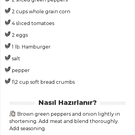
2 cups whole grain corn
ANASAYFA
4 sliced tomatoes
BLOG
2 eggs
Medya
1 lb. Hamburger
Aktüel
salt
Chefs
pepper
Haber
1\2 cup soft bread crumbs
ŞEFİN TARİFLERİ
Nasıl Hazırlanır?
MENÜLER
Brown green peppers and onion lightly in
Tüm
shortening. Add meat and blend thoroughly.
Add seasoning.
Kategoriler