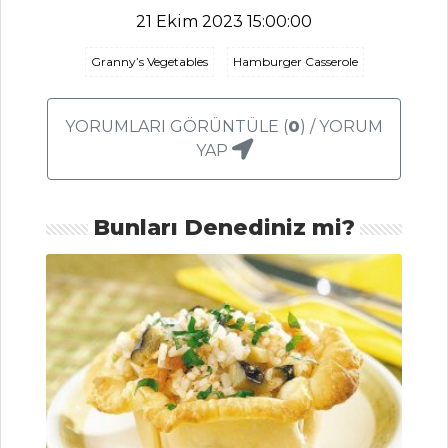
Tarifi, Nasıl Yapılır?
21 Ekim 2023 15:00:00
Enginar Ezmesi
Tarifi, Nasıl Yapılır?
Granny’s Vegetables
Hamburger Casserole
Kereviz Sapında
Tavuk Salatası
YORUMLARI GÖRÜNTÜLE (
0
) / YORUM
Tarifi, Nasıl Yapılır?
YAP
Salatalar Tüm
Tarifleri
Bunları Denediniz mi?
SEBZE
YEMEKLERI
Zeytinyağlı
Enginar Tarifi, Nasıl
Yapılır?
Patlıcan Silkme