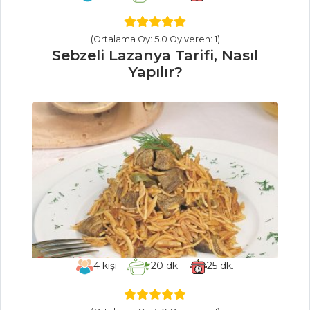
Kütüm Balığı
Levengisi Tarifi,
Nasıl Yapılır?
(Ortalama Oy: 5.0 Oy veren: 1)
Sebzeli Lazanya Tarifi, Nasıl
Balık Yemekleri
Yapılır?
Tüm Tarifleri
İÇECEKLER
Böğürtlen
Şerbeti Tarifi, Nasıl
Yapılır?
Sirkencübin
Şerbeti Tarifi, Nasıl
Yapılır?
4
kişi
20
dk.
25
dk.
Safran Şerbeti
Tarifi, Nasıl Yapılır?