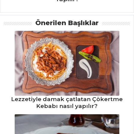
PILAV VE
MAKARNA
Önerilen Başlıklar
Patlıcan Örtülü
Pilav Tarifi, Nasıl
Yapılır?
Limonlu Pilav
Tarifi, Nasıl Yapılır?
Peynirli
Maydanozlu
Makarna Tarifi,
Nasıl Yapılır?
Lezzetiyle damak çatlatan Çökertme
Pilav ve Makarna
Kebabı nasıl yapılır?
Tüm Tarifleri
HAMUR İŞLERI