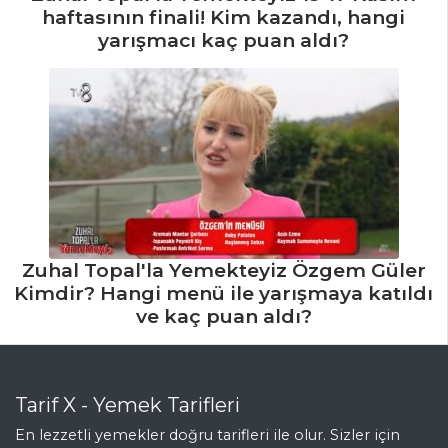
Tarifi, Nasıl Yapılır?
haftasının finali! Kim kazandı, hangi
yarışmacı kaç puan aldı?
Lüfer Dolması
Tarifi, Nasıl Yapılır?
Et Yemekleri Tüm
Tarifleri
Zuhal Topal'la Yemekteyiz Özgem Güler
Kimdir? Hangi menü ile yarışmaya katıldı
ve kaç puan aldı?
Tarif X - Yemek Tarifleri
En lezzetli yemekler doğru tarifleri ile olur. Sizler için