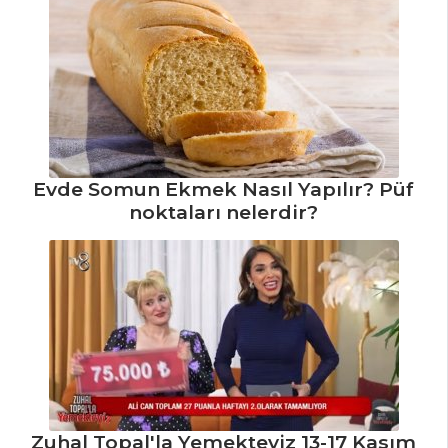
Yapılır?
Kibbe Tarifi,
Nasıl Yapılır?
Wonton Çorbası
Tarifi, Nasıl Yapılır?
Masterchef Tüm
Tarifleri
Evde Somun Ekmek Nasıl Yapılır? Püf
noktaları nelerdir?
ET YEMEKLERI
Lahana
Çanağında
Karidesli Bulgur
Tarifi, Nasıl Yapılır?
Kuzu Etli ve
Kestaneli Yahni
Zuhal Topal'la Yemekteyiz 13-17 Kasım