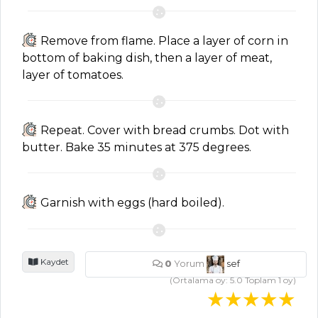
MEZELER VE
Remove from flame. Place a layer of corn in
SOSLAR
bottom of baking dish, then a layer of meat,
Patlıcan Mezesi
layer of tomatoes.
Tarifi, Nasıl Yapılır?
Kurutulmuş
Repeat. Cover with bread crumbs. Dot with
Domatesli Tereyağı
butter. Bake 35 minutes at 375 degrees.
Tarifi, Nasıl Yapılır?
Biber Borani
Mezeler ve Soslar
Garnish with eggs (hard boiled).
Tüm Tarifleri
Kaydet
0
Yorum
sef
SALATALAR
(Ortalama oy:
5.0
Toplam
1
oy)
Çoban Salata