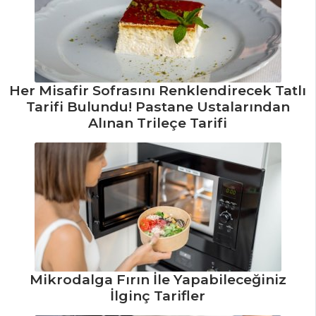
Portakallı Tart
Tarifi, Nasıl Yapılır?
Patatesli ve
Soğanlı Sigara
Her Misafir Sofrasını Renklendirecek Tatlı
Böreği Tarifi, Nasıl
Tarifi Bulundu! Pastane Ustalarından
Yapılır?
Alınan Trileçe Tarifi
Süt Böreği Tarifi,
Nasıl Yapılır?
Hamur İşleri Tüm
Tarifleri
ÇORBALAR
Mikrodalga Fırın İle Yapabileceğiniz
Közlenmiş
İlginç Tarifler
Kırmızı Biberli