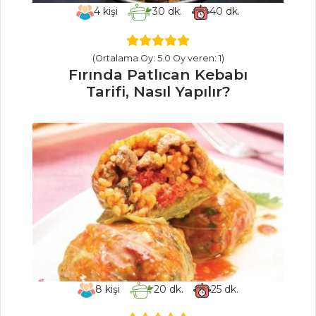
Salatası Tarifi, Nasıl
4
kişi
30
dk.
40
dk.
Yapılır?
Avokadolu Salata
(Ortalama Oy: 5.0 Oy veren: 1)
Tarifi, Nasıl Yapılır?
Fırında Patlıcan Kebabı
Tarifi, Nasıl Yapılır?
Salatalar Tüm
Tarifleri
BALIK
YEMEKLERI
Bamyalı Çipura
Balığı Tarifi, Nasıl
Yapılır?
Sebzeli Levrek
Izgara Tarifi, Nasıl
8
kişi
20
dk.
25
dk.
Yapılır?