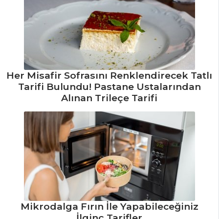
MAKARNA
Siyah Pirinç
Pilavı Tarifi, Nasıl
Yapılır?
Kremalı ve Mısırlı
Her Misafir Sofrasını Renklendirecek Tatlı
Pilav Tarifi, Nasıl
Tarifi Bulundu! Pastane Ustalarından
Yapılır?
Alınan Trileçe Tarifi
Taze Fasulyeli ve
Yumurtalı Pirinç
Pilavı Tarifi, Nasıl
Yapılır?
Pilav ve Makarna
Tüm Tarifleri
Mikrodalga Fırın İle Yapabileceğiniz
SEBZE
İlginç Tarifler
YEMEKLERI