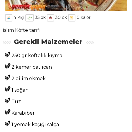
4
Kişi
35
dk
30
dk
0
kalori
İslim Köfte tarifi
Gerekli Malzemeler
250 gr köftelik kıyma
2 kemer patlıcan
2 dilim ekmek
1 soğan
Tuz
Karabiber
1 yemek kaşığı salça