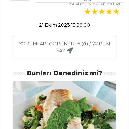
(Ortalama oy:
5.0
Toplam
1
oy)
Dövmeli Alaca
Çorbası Tarifi, Nasıl
Yapılır?
21 Ekim 2023 15:00:00
Tekke Çorbası
Tarifi, Nasıl Yapılır?
YORUMLARI GÖRÜNTÜLE (
0
) / YORUM
Kremalı Sebze
YAP
Çorbası Tarifi, Nasıl
Yapılır?
Bunları Denediniz mi?
Çorbalar Tüm
Tarifleri
MEZELER VE
SOSLAR
Kefal Pilaki