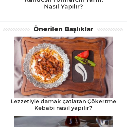
Et Yemekleri Tüm
Nasıl Yapılır?
Tarifleri
Önerilen Başlıklar
MASTERCHEF
Tabbule Tarifi,
Nasıl Yapılır?
Surf and Turf
Tarifi, Nasıl Yapılır?
Hamsi Kuşu
Tarifi, Nasıl Yapılır?
Masterchef Tüm
Lezzetiyle damak çatlatan Çökertme
Tarifleri
Kebabı nasıl yapılır?
PILAV VE