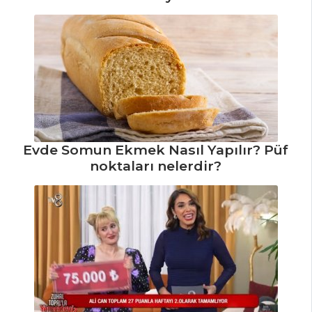
Tarifi, Nasıl Yapılır?
Karadutlu ve
Bademli Kek Tarifi,
Nasıl Yapılır?
Limon Soslu Kek
Tarifi, Nasıl Yapılır?
Pasta ve Tatlılar
Evde Somun Ekmek Nasıl Yapılır? Püf
Tüm Tarifleri
noktaları nelerdir?
İÇECEKLER
Naneli Ayran
Tarifi, Nasıl Yapılır?
Zerdeçallı Ayran
Tarifi, Nasıl Yapılır?
Safran Şerbeti