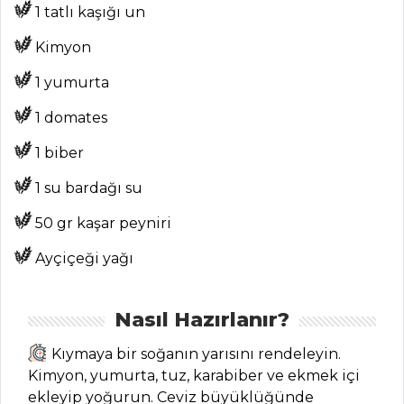
1 tatlı kaşığı un
Kimyon
ANASAYFA
1 yumurta
BLOG
1 domates
Medya
1 biber
Aktüel
1 su bardağı su
Chefs
50 gr kaşar peyniri
Haber
Ayçiçeği yağı
ŞEFİN TARİFLERİ
Nasıl Hazırlanır?
MENÜLER
Kıymaya bir soğanın yarısını rendeleyin.
Tüm
Kimyon, yumurta, tuz, karabiber ve ekmek içi
Kategoriler
ekleyip yoğurun. Ceviz büyüklüğünde