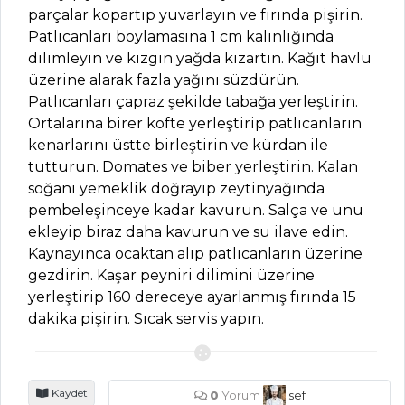
parçalar kopartıp yuvarlayın ve fırında pişirin.
Patlıcanları boylamasına 1 cm kalınlığında
HAMUR İŞLERI
dilimleyin ve kızgın yağda kızartın. Kağıt havlu
üzerine alarak fazla yağını süzdürün.
Patatesli ve
Patlıcanları çapraz şekilde tabağa yerleştirin.
Sucuklu Mantı
Ortalarına birer köfte yerleştirip patlıcanların
Tarifi, Nasıl Yapılır?
kenarlarını üstte birleştirin ve kürdan ile
Tereyağlı
tutturun. Domates ve biber yerleştirin. Kalan
Kurabiye Tarifi,
soğanı yemeklik doğrayıp zeytinyağında
Nasıl Yapılır?
pembeleşinceye kadar kavurun. Salça ve unu
Elmalı ve Cevizli
ekleyip biraz daha kavurun ve su ilave edin.
Tart Tarifi, Nasıl
Kaynayınca ocaktan alıp patlıcanların üzerine
Yapılır?
gezdirin. Kaşar peyniri dilimini üzerine
yerleştirip 160 dereceye ayarlanmış fırında 15
Hamur İşleri Tüm
dakika pişirin. Sıcak servis yapın.
Tarifleri
Kaydet
ÇORBALAR
0
Yorum
sef