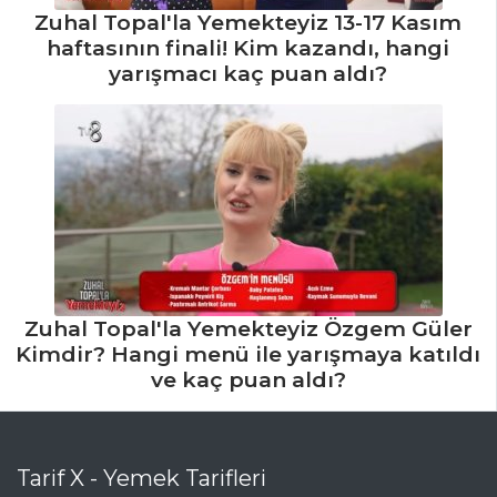
Zuhal Topal'la Yemekteyiz 13-17 Kasım
Tarifi, Nasıl Yapılır?
haftasının finali! Kim kazandı, hangi
yarışmacı kaç puan aldı?
İçecekler Tüm
Tarifleri
Zuhal Topal'la Yemekteyiz Özgem Güler
Kimdir? Hangi menü ile yarışmaya katıldı
ve kaç puan aldı?
Tarif X - Yemek Tarifleri