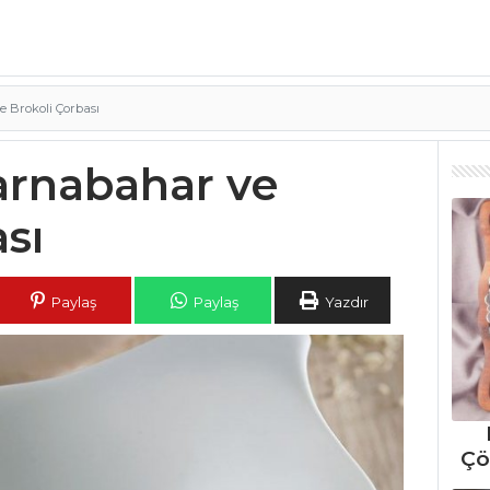
 Brokoli Çorbası
arnabahar ve
sı
Paylaş
Paylaş
Yazdır
Çö