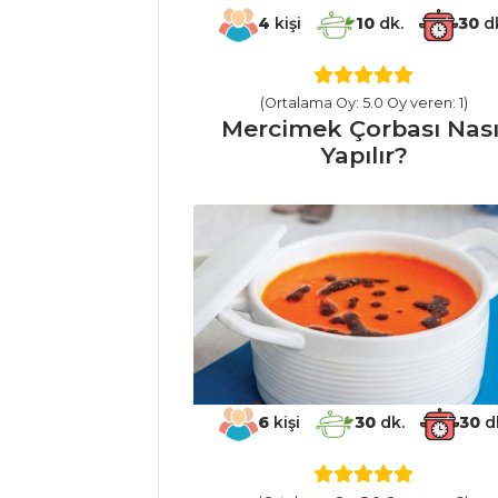
Yapılır?
4
kişi
10
dk.
30
d
Ördek Sirit Tarifi,
Nasıl Yapılır?
Şeyh El (Şıhıl)
(Ortalama Oy: 5.0 Oy veren: 1)
Mercimek Çorbası Nası
Mahşi Tarifi, Nasıl
Yapılır?
Yapılır?
Masterchef Tüm
Tarifleri
ET YEMEKLERI
Domates Soslu
Sarma Lazanya
Tarifi, Nasıl Yapılır?
6
kişi
30
dk.
30
d
Edirne Tava
Ciğeri Tarifi, Nasıl