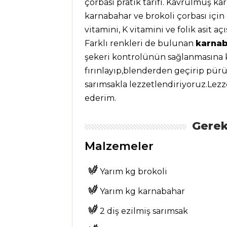
çorbası pratik tarifi. Kavrulmuş ka
Kategoriler
karnabahar ve brokoli çorbası içi
vitamini, K vitamini ve folik asit aç
MEZELER VE
Farklı renkleri de bulunan
karna
SOSLAR
şekeri kontrolünün sağlanmasına k
fırınlayıp,blenderden geçirip pürü
Karides Turşusu
sarımsakla lezzetlendiriyoruz.Lezz
Tarifi, Nasıl Yapılır?
ederim.
Midye Dolma
Tarifi, Nasıl Yapılır?
Gerek
Patlıcan
Malzemeler
Lokmaları Tarifi,
Nasıl Yapılır?
Yarım kg brokoli
Mezeler ve Soslar
Tüm Tarifleri
Yarım kg karnabahar
2 diş ezilmiş sarımsak
SEBZE