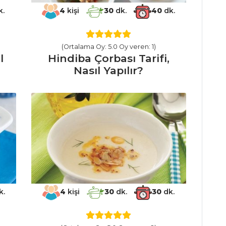
k.
4
kişi
30
dk.
40
dk.
(Ortalama Oy: 5.0 Oy veren: 1)
l
Hindiba Çorbası Tarifi,
Nasıl Yapılır?
k.
4
kişi
30
dk.
30
dk.