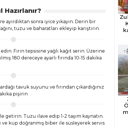
l Hazırlanır?
Zu
e ayırdıktan sonra iyice yıkayın. Derin bir
K
ağını, tuzu ve baharatları ekleyip karıştırın.
k
edin. Fırın tepsisine yağlı kağıt serin. Üzerine
ılmış 180 dereceye ayarlı fırında 10-15 dakika
bardağı tavuk suyunu ve fırından çıkardığınız
akika pişirin
Ö
m
 getirin. Tuzu ilave edip 1-2 taşım kaynatın.
 ve küp doğranmış biber ile süsleyerek servis