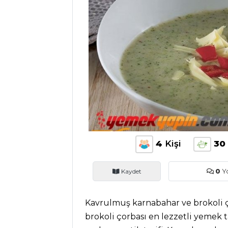
ANASAYFA
BLOG
Medya
Aktüel
Chefs
4
Kişi
30
Haber
ŞEFİN TARİFLERİ
Kaydet
0
Y
Kavrulmuş karnabahar ve brokoli ç
MENÜLER
brokoli çorbası en lezzetli yemek 
Tüm