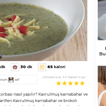
Bu
dk
30
dk
65
kalori
(Ortalama oy:
5.0
Toplam
2
oy)
orum
sef
orbası nasıl yapılır? Kavrulmuş karnabahar ve
tarifleri.Kavrulmuş karnabahar ve brokoli