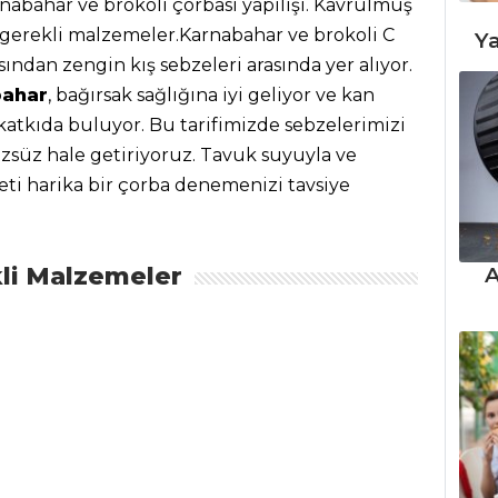
rnabahar ve brokoli çorbası yapılışı. Kavrulmuş
n gerekli malzemeler.Karnabahar ve brokoli
C
Ya
ısından zengin kış sebzeleri arasında yer alıyor.
bahar
, bağırsak sağlığına iyi geliyor ve kan
atkıda buluyor. Bu tarifimizde sebzelerimizi
zsüz hale getiriyoruz. Tavuk suyuyla ve
eti harika bir çorba denemenizi tavsiye
A
li Malzemeler