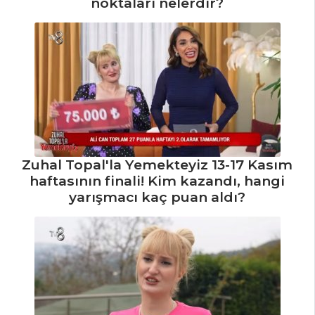
noktaları nelerdir?
Sirkencübin
Şerbeti Tarifi, Nasıl
Yapılır?
Pancarlı
Fesleğenli Ayran
Tarifi, Nasıl Yapılır?
Elma Şerbeti
Tarifi, Nasıl Yapılır?
Zuhal Topal'la Yemekteyiz 13-17 Kasım
haftasının finali! Kim kazandı, hangi
İçecekler Tüm
yarışmacı kaç puan aldı?
Tarifleri