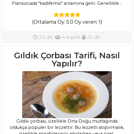
Fransızcada "kadifemsi" anlamına gelir. Genellikle ..
(Ortalama Oy: 5.0 Oy veren: 1)
ANASAYFA
20 dk.
4 kişilik
25 dk.
BLOG
Medya
Gıldık Çorbası Tarifi, Nasıl
Yapılır?
Aktüel
Chefs
Haber
ŞEFİN TARİFLERİ
MENÜLER
Gıldık çorbası, özellikle Orta Doğu mutfağında
oldukça popüler bir lezzettir. Bu lezzetli atıştırmalık,
Tüm
özellikle misafirlerinizi ağırlarken veya özel..