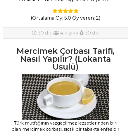
Kategoriler
(Ortalama Oy: 5.0 Oy veren: 2)
HAMUR İŞLERI
30 dk.
4 kişilik
30 dk.
Ispanaklı Açma
Börek Tarifi, Nasıl
Mercimek Çorbası Tarifi,
Yapılır?
Nasıl Yapılır? (Lokanta
Biberli Üçgen
Usulü)
Börekler Tarifi,
Nasıl Yapılır?
Boşnak Böreği
Tarifi, Nasıl Yapılır?
Hamur İşleri Tüm
Tarifleri
Türk mutfağının vazgeçilmez lezzetlerinden biri
olan mercimek çorbası, sıcak bir tabakta enfes bir
ÇORBALAR