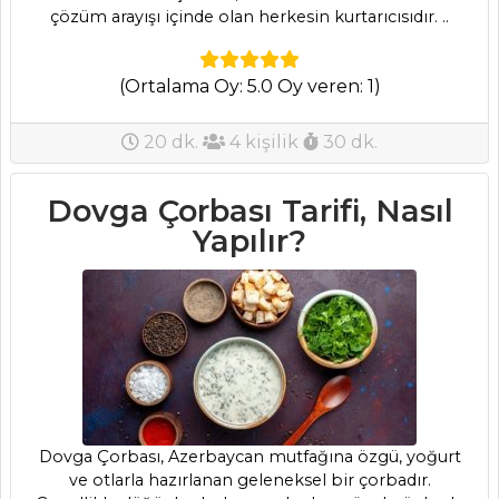
çözüm arayışı içinde olan herkesin kurtarıcısıdır. ..
Kabak Ezmeli Ve
Rezeneli Patates
(Ortalama Oy: 5.0 Oy veren: 1)
Çorbası Tarifi, Nasıl
Yapılır?
20 dk.
4 kişilik
30 dk.
Süzme Sebze
Çorbası Tarifi, Nasıl
Dovga Çorbası Tarifi, Nasıl
Yapılır?
Yapılır?
Zencefilli
Kereviz Çorbası
Tarifi, Nasıl Yapılır?
Çorbalar Tüm
Tarifleri
Dovga Çorbası, Azerbaycan mutfağına özgü, yoğurt
SEBZE
ve otlarla hazırlanan geleneksel bir çorbadır.
YEMEKLERI