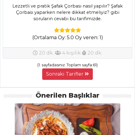
Havuçlu Cupcake
Lezzetli ve pratik Şafak Çorbası nasıl yapılır? Şafak
Tarifi, Nasıl Yapılır?
Çorbası yaparken nelere dikkat etmeliyiz? gibi
soruların cevabı bu tarifimizde.
Pasta ve Tatlılar
Tüm Tarifleri
(Ortalama Oy: 5.0 Oy veren: 1)
MEZELER VE
20 dk.
4 kişilik
20 dk.
SOSLAR
(1. sayfadasınız. Toplam sayfa:61)
Karidesli Kareviz
Sonraki Tarifler
Püresi Tarifi, Nasıl
Yapılır?
Cacık Tarifi, Nasıl
Önerilen Başlıklar
Yapılır?
Yoğurtlu
Patlıcan Ezme
Tarifi, Nasıl Yapılır?