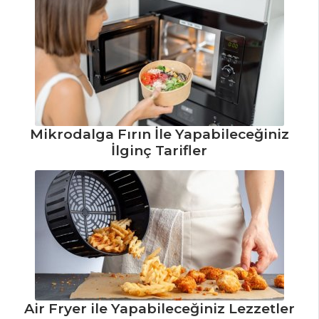
ET YEMEKLERI
Kıymalı Patates
Oturtma Tarifi,
Nasıl Yapılır?
Arpacık Soğanlı
Mikrodalga Fırın İle Yapabileceğiniz
ve Bezelyeli Kuzu
İlginç Tarifler
Bonfile Tarifi, Nasıl
Yapılır?
Taze Sarımsaklı
ve Kuzu Etli
Bezelye Tarifi, Nasıl
Yapılır?
Et Yemekleri Tüm
Tarifleri
Air Fryer ile Yapabileceğiniz Lezzetler