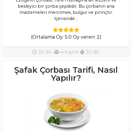
Ezogelin çorbası, Türk mutfağına ait lezzetli ve
Wonton Çorbası
besleyici bir çorba çeşididir. Bu çorbanın ana
Tarifi, Nasıl Yapılır?
malzemeleri mercimek, bulgur ve pirinçtir.
Maskolin Salata
İçerisinde ..
Tarifi, Nasıl Yapılır?
(Ortalama Oy: 5.0 Oy veren: 2)
Masterchef Tüm
Tarifleri
30 dk.
4 kişilik
30 dk.
PASTA VE
Şafak Çorbası Tarifi, Nasıl
TATLILAR
Yapılır?
Sacher Kareleri
Tarifi, Nasıl Yapılır?
Frambuazlı
Profiterol Tarifi,
Nasıl Yapılır?
Peynir Kremalı