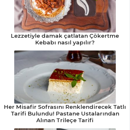
Mezeler ve Soslar
Tüm Tarifleri
BALIK
Lezzetiyle damak çatlatan Çökertme
YEMEKLERI
Kebabı nasıl yapılır?
Kaya Tuzunda
Levrek Tarifi, Nasıl
Yapılır?
Krepte Levrek
Tarifi, Nasıl Yapılır?
Bamyalı Çipura
Balığı Tarifi, Nasıl
Yapılır?
Her Misafir Sofrasını Renklendirecek Tatlı
Tarifi Bulundu! Pastane Ustalarından
Balık Yemekleri
Alınan Trileçe Tarifi
Tüm Tarifleri