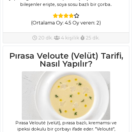
bileşenler erişte, soya sosu bazlı bir çorba..
(Ortalama Oy: 4.5 Oy veren: 2)
20 dk.
4 kişilik
25 dk.
Pırasa Veloute (Velüt) Tarifi,
Nasıl Yapılır?
Pırasa Velouté (velüt), pırasa bazlı, kremamsı ve
ipeksi dokulu bir çorbayı ifade eder. "Velouté",