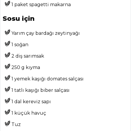
MENÜLER
1 paket spagetti makarna
Tüm
Sosu için
Kategoriler
Yarım çay bardağı zeytinyağı
İÇECEKLER
1 soğan
Naneli Limon
2 diş sarımsak
Şerbeti Tarifi, Nasıl
250 g kıyma
Yapılır?
Safran Şerbeti
1 yemek kaşığı domates salçası
Tarifi, Nasıl Yapılır?
1 tatlı kaşığı biber salçası
Naneli Ayran
Tarifi, Nasıl Yapılır?
1 dal kereviz sapı
1 küçük havuç
İçecekler Tüm
Tarifleri
Tuz