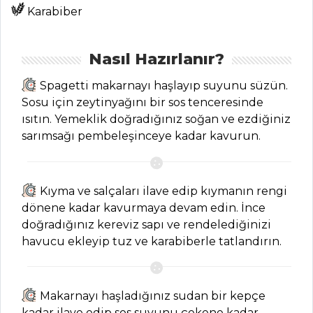
Karabiber
HAMUR İŞLERI
Nasıl Hazırlanır?
Rus Mantısı
Tarifi, Nasıl Yapılır?
Spagetti makarnayı haşlayıp suyunu süzün.
Kıymalı Börek
Sosu için zeytinyağını bir sos tenceresinde
Tarifi, Nasıl Yapılır?
ısıtın. Yemeklik doğradığınız soğan ve ezdiğiniz
sarımsağı pembeleşinceye kadar kavurun.
Cevizli Kayısılı
Kurabiye Tarifi,
Nasıl Yapılır?
Kıyma ve salçaları ilave edip kıymanın rengi
Hamur İşleri Tüm
dönene kadar kavurmaya devam edin. İnce
Tarifleri
doğradığınız kereviz sapı ve rendelediğinizi
havucu ekleyip tuz ve karabiberle tatlandırın.
SEBZE
YEMEKLERI
Makarnayı haşladığınız sudan bir kepçe
kadar ilave edip sos suyunu çekene kadar