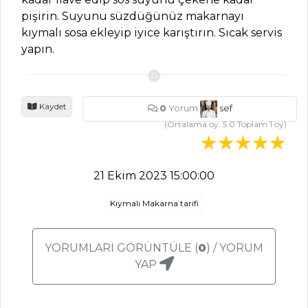
Bahar
pişirin. Suyunu süzdüğünüz makarnayı
Zeytinyağlısı Tarifi,
kıymalı sosa ekleyip iyice karıştırın. Sıcak servis
Nasıl Yapılır?
yapın.
Zeytinyağlı
Kabak Dolması
Tarifi, Nasıl Yapılır?
Kaydet
0
Yorum
sef
Karnıyarık Tarifi,
(Ortalama oy:
5.0
Toplam
1
oy)
Nasıl Yapılır?
Sebze Yemekleri
Tüm Tarifleri
21 Ekim 2023 15:00:00
Kıymalı Makarna tarifi
ÇORBALAR
YORUMLARI GÖRÜNTÜLE (
0
) / YORUM
Düğün Çorbası
YAP
Tarifi, Nasıl Yapılır?
Patlıcanlı Ekşili