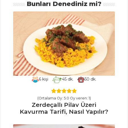
Çorba Tarifi, Nasıl
Bunları Denediniz mi?
Yapılır?
Biberli Ezogelin
Çorbası Tarifi, Nasıl
Yapılır?
Çorbalar Tüm
Tarifleri
SALATALAR
6
kişi
45
dk.
50
dk.
Pancar Salatası
Tarifi, Nasıl Yapılır?
(Ortalama Oy: 5.0 Oy veren: 1)
Hodan Salatası
Zerdeçallı Pilav Üzeri
Tarifi, Nasıl Yapılır?
Kavurma Tarifi, Nasıl Yapılır?
Arpa Şehriyeli
Tavuk Salatası