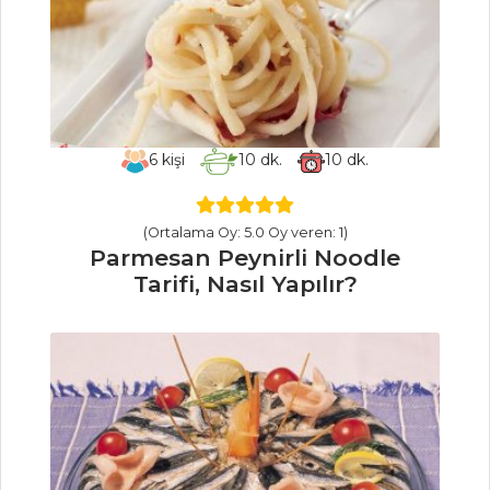
MEZELER VE
SOSLAR
Mastave Tarifi,
Nasıl Yapılır?
6
kişi
10
dk.
10
dk.
Hibeş Tarifi, Nasıl
Yapılır?
(Ortalama Oy: 5.0 Oy veren: 1)
Deniz
Parmesan Peynirli Noodle
Ürünleriyle Pazı
Tarifi, Nasıl Yapılır?
Sarma Tarifi, Nasıl
Yapılır?
Mezeler ve Soslar
Tüm Tarifleri
BALIK