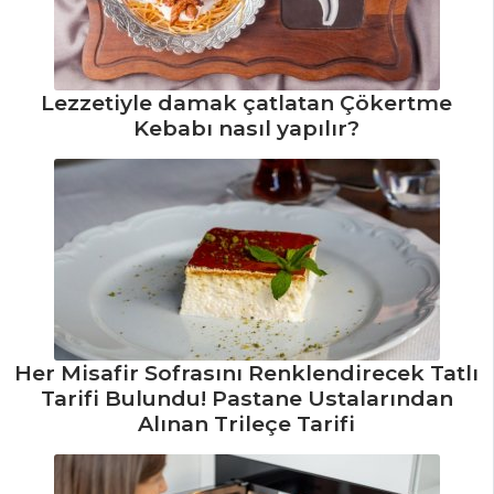
Kestaneli Pilav
Tarifi, Nasıl Yapılır?
Kremalı
Lezzetiyle damak çatlatan Çökertme
Parmesanlı
Kebabı nasıl yapılır?
Fesleğenli
Fettucine Tarifi,
Nasıl Yapılır?
Makarna
Hamuru Tarifi,
Nasıl Yapılır?
Pilav ve Makarna
Tüm Tarifleri
Her Misafir Sofrasını Renklendirecek Tatlı
Tarifi Bulundu! Pastane Ustalarından
Alınan Trileçe Tarifi
PASTA VE
TATLILAR