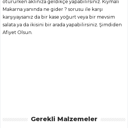
otururken aklınıza geldikçe yapabilirsiniz. Kıymalı
Makarna yanında ne gider ? sorusu ile karşı
karşıyaysanız da bir kase yoğurt veya bir mevsim
salata ya da ikisini bir arada yapabilirsiniz. Şimdiden
Afiyet Olsun.
ANASAYFA
BLOG
Medya
Aktüel
Chefs
Haber
ŞEFİN TARİFLERİ
Gerekli Malzemeler