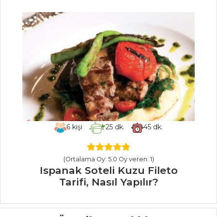
PASTA VE
TATLILAR
Kelebek Pasta
Tarifi, Nasıl Yapılır?
Üzümlü Yoğurt
Tatlısı Tarifi, Nasıl
Yapılır?
Kakaolu Brownie
Tarifi, Nasıl Yapılır?
6
kişi
25
dk.
45
dk.
Pasta ve Tatlılar
Tüm Tarifleri
(Ortalama Oy: 5.0 Oy veren: 1)
Ispanak Soteli Kuzu Fileto
Tarifi, Nasıl Yapılır?
PILAV VE
MAKARNA
Patlıcanlı ve