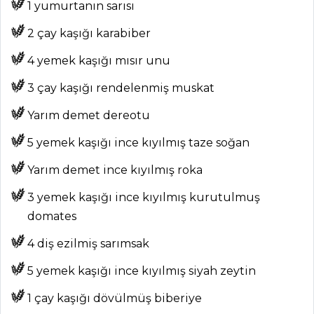
1 yumurtanın sarısı
MENÜLER
2 çay kaşığı karabiber
Tüm
4 yemek kaşığı mısır unu
Kategoriler
3 çay kaşığı rendelenmiş muskat
HAMUR İŞLERI
Yarım demet dereotu
5 yemek kaşığı ince kıyılmış taze soğan
Böğürtlenli Tart
Tarifi, Nasıl Yapılır?
Yarım demet ince kıyılmış roka
Babalar Günü
3 yemek kaşığı ince kıyılmış kurutulmuş
Kurabiyesi Tarifi,
domates
Nasıl Yapılır?
4 diş ezilmiş sarımsak
Tavada Kadayıf
Böreği Tarifi, Nasıl
5 yemek kaşığı ince kıyılmış siyah zeytin
Yapılır?
1 çay kaşığı dövülmüş biberiye
Hamur İşleri Tüm