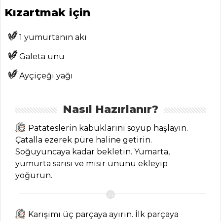
Tarifleri
Kızartmak için
1 yumurtanın akı
MEZELER VE
SOSLAR
Galeta unu
Muhammara
Ayçiçeği yağı
Tarifi, Nasıl Yapılır?
Et Meze Tarifi,
Nasıl Hazırlanır?
Nasıl Yapılır?
Patateslerin kabuklarını soyup haşlayın.
Midye Dolma
Çatalla ezerek püre haline getirin.
Tarifi, Nasıl Yapılır?
Soğuyuncaya kadar bekletin. Yumarta,
yumurta sarısı ve mısır ununu ekleyip
Mezeler ve Soslar
yoğurun.
Tüm Tarifleri
BALIK
Karışımı üç parçaya ayırın. İlk parçaya
YEMEKLERI