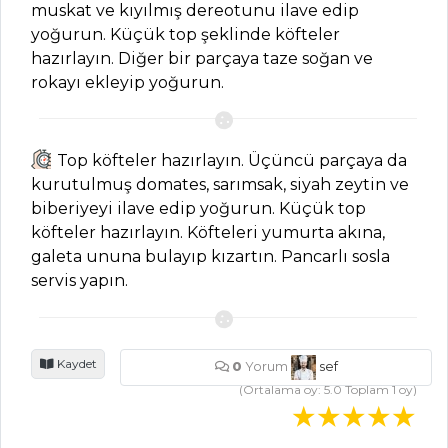
muskat ve kıyılmış dereotunu ilave edip
yoğurun. Küçük top şeklinde köfteler
Levrek
hazırlayın. Diğer bir parçaya taze soğan ve
Buğulama Tarifi,
rokayı ekleyip yoğurun.
Nasıl Yapılır?
Ayvalı Dil Balığı
Tarifi, Nasıl Yapılır?
Top köfteler hazırlayın. Üçüncü parçaya da
Çavdar Ekmeği
kurutulmuş domates, sarımsak, siyah zeytin ve
Kasesinde Deniz
biberiyeyi ilave edip yoğurun. Küçük top
Mahsülleri Tarifi,
köfteler hazırlayın. Köfteleri yumurta akına,
Nasıl Yapılır?
galeta ununa bulayıp kızartın. Pancarlı sosla
servis yapın.
Balık Yemekleri
Tüm Tarifleri
Kaydet
0
Yorum
sef
(Ortalama oy:
5.0
Toplam
1
oy)
SALATALAR
Sataraş Tarifi,