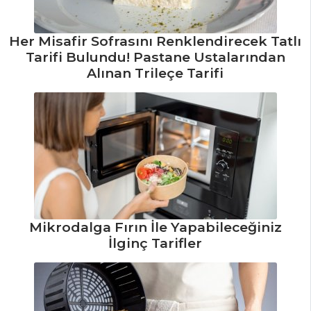
Tarifi, Nasıl Yapılır?
Biftekli Ve
Her Misafir Sofrasını Renklendirecek Tatlı
Buğdaylı Çorba
Tarifi Bulundu! Pastane Ustalarından
Tarifi, Nasıl Yapılır?
Alınan Trileçe Tarifi
Yoğurtlu
Patlıcan Çorbası
Tarifi, Nasıl Yapılır?
Çorbalar Tüm
Tarifleri
SEBZE
Mikrodalga Fırın İle Yapabileceğiniz
YEMEKLERI
İlginç Tarifler
Bezelyeli Pay
Tarifi, Nasıl Yapılır?
Akdeniz Usulü