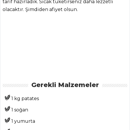
tarif hazırladık. Sıcak tüketirseniz daha lezzetli
olacaktır. Şimdiden afiyet olsun.
ANASAYFA
BLOG
Medya
Gerekli Malzemeler
Aktüel
Chefs
1 kg patates
Haber
1 soğan
ŞEFİN TARİFLERİ
1 yumurta