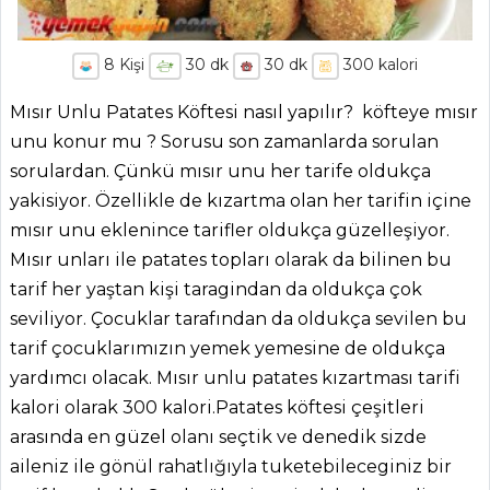
8
Kişi
30
dk
30
dk
300
kalori
Mısır Unlu Patates Köftesi nasıl yapılır? köfteye mısır
unu konur mu ? Sorusu son zamanlarda sorulan
sorulardan. Çünkü mısır unu her tarife oldukça
yakisiyor. Özellikle de kızartma olan her tarifin içine
mısır unu eklenince tarifler oldukça güzelleşiyor.
Mısır unları ile patates topları olarak da bilinen bu
tarif her yaştan kişi taragindan da oldukça çok
seviliyor. Çocuklar tarafından da oldukça sevilen bu
tarif çocuklarımızın yemek yemesine de oldukça
yardımcı olacak. Mısır unlu patates kızartması tarifi
kalori olarak 300 kalori.Patates köftesi çeşitleri
arasında en güzel olanı seçtik ve denedik sizde
aileniz ile gönül rahatlığıyla tuketebileceginiz bir