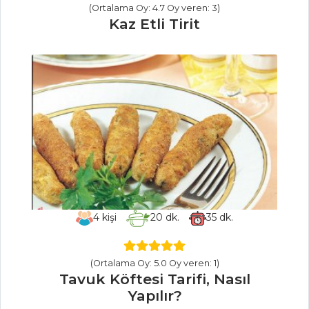
(Ortalama Oy: 4.7 Oy veren: 3)
Masterchef Tüm
Kaz Etli Tirit
Tarifleri
İÇECEKLER
Pancarlı
Fesleğenli Ayran
Tarifi, Nasıl Yapılır?
Zerdeçallı Ayran
Tarifi, Nasıl Yapılır?
Safran Şerbeti
4
kişi
20
dk.
35
dk.
Tarifi, Nasıl Yapılır?
İçecekler Tüm
(Ortalama Oy: 5.0 Oy veren: 1)
Tarifleri
Tavuk Köftesi Tarifi, Nasıl
Yapılır?