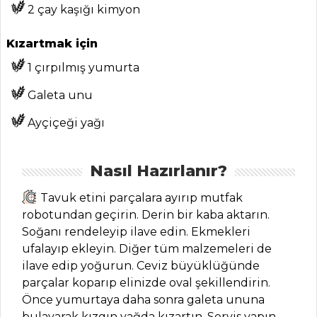
ANASAYFA
2 çay kaşığı kimyon
BLOG
Kızartmak için
Medya
1 çırpılmış yumurta
Aktüel
Galeta unu
Chefs
Ayçiçeği yağı
Haber
Nasıl Hazırlanır?
ŞEFİN TARİFLERİ
Tavuk etini parçalara ayırıp mutfak
robotundan geçirin. Derin bir kaba aktarın.
MENÜLER
Soğanı rendeleyip ilave edin. Ekmekleri
Tüm
ufalayıp ekleyin. Diğer tüm malzemeleri de
ilave edip yoğurun. Ceviz büyüklüğünde
Kategoriler
parçalar koparıp elinizde oval şekillendirin.
Önce yumurtaya daha sonra galeta ununa
BALIK
bulayarak kızgın yağda kızartın. Servis yapın.