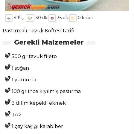
4
Kişi
30
dk
35
dk
0
kalori
Pastırmalı Tavuk Köftesi tarifi
Gerekli Malzemeler
500 gr tavuk fileto
1 soğan
1 yumurta
100 gr ince kıyılmış pastırma
3 dilim kepekli ekmek
Tuz
1 çay kaşığı karabiber