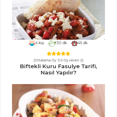
Bulgur Aşı Tarifi,
Nasıl Yapılır?
Saray Pilavı
Tarifi, Nasıl Yapılır?
Tavuk Etli Taze
Makarna Tarifi,
4
kişi
30
dk.
45
dk.
Nasıl Yapılır?
Pilav ve Makarna
(Ortalama Oy: 5.0 Oy veren: 2)
Tüm Tarifleri
Biftekli Kuru Fasulye Tarifi,
Nasıl Yapılır?
PASTA VE
TATLILAR
Böğürtlen Soslu
Cevizli ve Çikolatalı
Pasta Tarifi, Nasıl