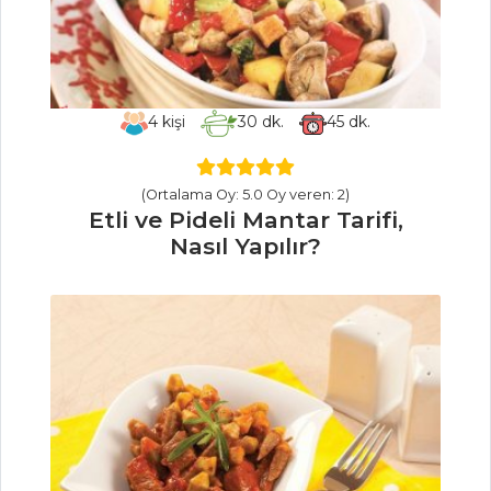
Yapılır?
Bezelyeli
Muffinler Tarifi,
Nasıl Yapılır?
4
kişi
30
dk.
45
dk.
Kakaolu Pasta
Tarifi, Nasıl Yapılır?
(Ortalama Oy: 5.0 Oy veren: 2)
Pasta ve Tatlılar
Etli ve Pideli Mantar Tarifi,
Tüm Tarifleri
Nasıl Yapılır?
MEZELER VE
SOSLAR
Antep Usulü
Yeşil Zeytin Piyazı
Tarifi, Nasıl Yapılır?
Kısır Tarifi, Nasıl