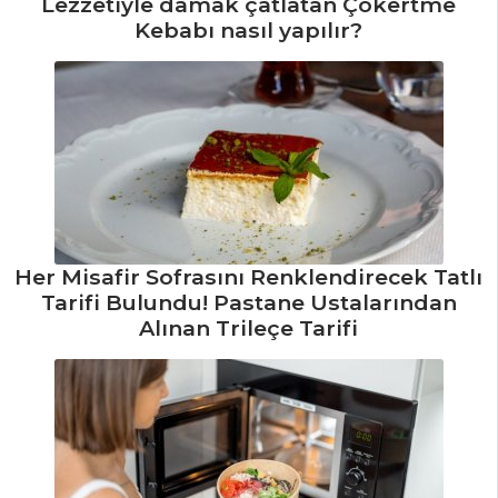
Lezzetiyle damak çatlatan Çökertme
Kebabı nasıl yapılır?
HAMUR İŞLERI
Kayısılı Vişneli
Tart Tarifi, Nasıl
Yapılır?
İncir ve Hurmalı
Ravyoli Kurabiye
Tarifi, Nasıl Yapılır?
Her Misafir Sofrasını Renklendirecek Tatlı
Calzone Tarifi,
Tarifi Bulundu! Pastane Ustalarından
Nasıl Yapılır?
Alınan Trileçe Tarifi
Hamur İşleri Tüm
Tarifleri
MASTERCHEF