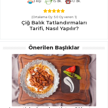
3
kişi
15
dk.
10
dk.
Et Yemekleri Tüm
Tarifleri
(Ortalama Oy: 5.0 Oy veren: 1)
Çiğ Balık Tatlandırmaları
Tarifi, Nasıl Yapılır?
ÇORBALAR
Körili
Önerilen Başlıklar
Karnabahar Çorbası
Tarifi, Nasıl Yapılır?
Kremalı Limon
Çorbası Tarifi, Nasıl
Yapılır?
Tavuk Suyuna
Taze Etli Çorba
Çorbalar Tüm
Tarifleri