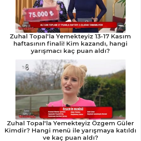
Sebze Yemekleri
Tüm Tarifleri
Zuhal Topal'la Yemekteyiz 13-17 Kasım
İÇECEKLER
haftasının finali! Kim kazandı, hangi
yarışmacı kaç puan aldı?
Elma Şerbeti
Tarifi, Nasıl Yapılır?
Zerdeçallı Ayran
Tarifi, Nasıl Yapılır?
Demirhindi
Şerbeti Tarifi, Nasıl
Yapılır?
İçecekler Tüm
Zuhal Topal'la Yemekteyiz Özgem Güler
Tarifleri
Kimdir? Hangi menü ile yarışmaya katıldı
ve kaç puan aldı?