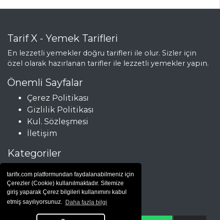
Tarif X - Yemek Tarifleri
En lezzetli yemekler doğru tarifleri ile olur. Sizler için
özel olarak hazırlanan tarifler ile lezzetli yemekler yapın.
Önemli Sayfalar
Çerez Politikası
Gizlilik Politikası
Kul. Sözleşmesi
İletişim
Kategoriler
Çorbalar
tarifx.com platformundan faydalanabilmeniz için
Et Yemekleri
Çerezler (Cookie) kullanılmaktadır. Sitemize
Hamur İşleri
giriş yaparak Çerez bilgileri kullanımını kabul
etmiş sayılıyorsunuz.
Daha fazla bilgi
Salatalar