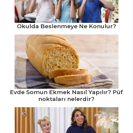
Tarifi, Nasıl Yapılır?
Kavanozda
Salata Tarifi, Nasıl
Okulda Beslenmeye Ne Konulur?
Yapılır?
Salatalar Tüm
Tarifleri
SEBZE
YEMEKLERI
Evde Somun Ekmek Nasıl Yapılır? Püf
Tarçınlı Börülce
noktaları nelerdir?
Tarifi, Nasıl Yapılır?
Karnıyarık Tarifi,
Nasıl Yapılır?
Kabak Kayganası
Tarifi, Nasıl Yapılır?