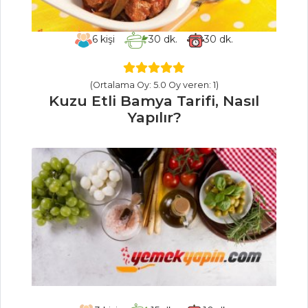
Yapılır?
Deniz Börülcesi
6
kişi
30
dk.
30
dk.
Salatası Tarifi? Nasıl
Yapılır?
(Ortalama Oy: 5.0 Oy veren: 1)
Mezeler ve Soslar
Kuzu Etli Bamya Tarifi, Nasıl
Tüm Tarifleri
Yapılır?
ET YEMEKLERI
Ütüde Sığır Eti
Tarifi, Nasıl Yapılır?
Nohutlu Püreli
Kebap Tarifi, Nasıl
Yapılır?
Hamburger
Tarifi, Nasıl Yapılır?