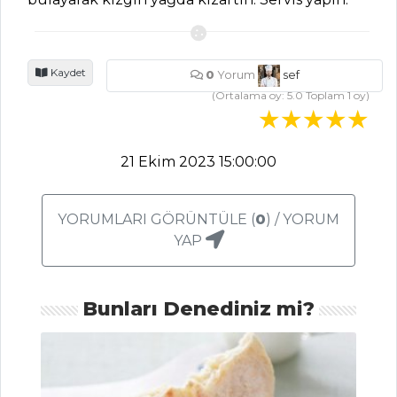
YEMEKLERI
Sarımsaklı Ve
Dereotlu Somon
Kaydet
0
Yorum
sef
Tarifi, Nasıl Yapılır?
(Ortalama oy:
5.0
Toplam
1
oy)
Patlıcan Soslu
Levrek Tarifi, Nasıl
21 Ekim 2023 15:00:00
Yapılır?
Enginar Kalpli
Somon Tarifi, Nasıl
YORUMLARI GÖRÜNTÜLE (
0
) / YORUM
Yapılır?
YAP
Balık Yemekleri
Tüm Tarifleri
Bunları Denediniz mi?
PILAV VE
MAKARNA