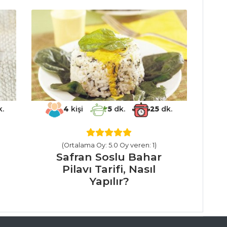
.
4
kişi
5
dk.
25
dk.
(Ortalama Oy: 5.0 Oy veren: 1)
Safran Soslu Bahar
Pilavı Tarifi, Nasıl
Yapılır?