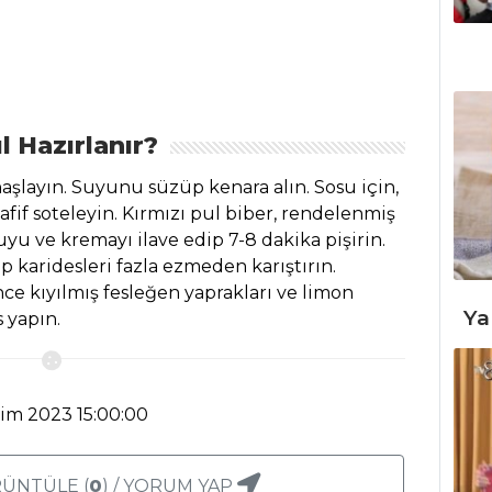
l Hazırlanır?
şlayın. Suyunu süzüp kenara alın. Sosu için,
fif soteleyin. Kırmızı pul biber, rendelenmiş
yu ve kremayı ilave edip 7-8 dakika pişirin.
 karidesleri fazla ezmeden karıştırın.
e kıyılmış fesleğen yaprakları ve limon
Ya
s yapın.
kim 2023 15:00:00
ÜNTÜLE (
0
) / YORUM YAP