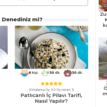
Zu
ı Denediniz mi?
K
k
.
6
kişi
30
dk.
30
dk.
Ö
(Ortalama Oy: 5.0 Oy veren: 1)
m
Patlıcanlı İç Pilavı Tarifi,
Nasıl Yapılır?