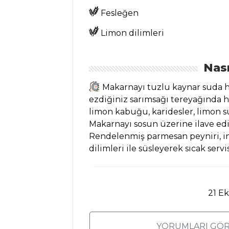
Tarifi, Nasıl Yapılır?
Fesleğen
Zeytinli Tapas
Limon dilimleri
Ekmek Üstü
Gurme Karides
Nası
Tarifi, Nasıl Yapılır?
Makarnayı tuzlu kaynar suda ha
Mezeler ve Soslar
ezdiğiniz sarımsağı tereyağında ha
Tüm Tarifleri
limon kabuğu, karidesler, limon su
Makarnayı sosun üzerine ilave edip
Rendelenmiş parmesan peyniri, inc
İÇECEKLER
dilimleri ile süsleyerek sıcak servi
Reyhan Şerbeti
Tarifi, Nasıl Yapılır?
21 E
Demirhindi
Şerbeti Tarifi, Nasıl
Yapılır?
YORUMLARI GÖR