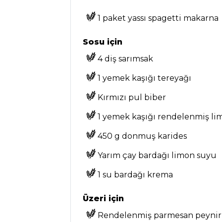
TATLILAR
1 paket yassı spagetti makarna
Kaymaklı Puding
Tarifi, Nasıl Yapılır?
Sosu için
Peynir Kremalı
4 diş sarımsak
Havuçlu Cupcake
1 yemek kaşığı tereyağı
Tarifi, Nasıl Yapılır?
Kayısılı Brownie
Kırmızı pul biber
Tarifi, Nasıl Yapılır?
1 yemek kaşığı rendelenmiş l
Pasta ve Tatlılar
450 g donmuş karides
Tüm Tarifleri
Yarım çay bardağı limon suyu
1 su bardağı krema
MEZELER VE
SOSLAR
Üzeri için
Pancar Turşulu
Rendelenmiş parmesan peynir
Süzme Yoğurt