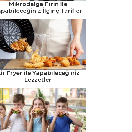
Mikrodalga Fırın İle
pabileceğiniz İlginç Tarifler
ir Fryer ile Yapabileceğiniz
Lezzetler