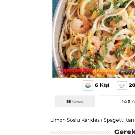
ANASAYFA
BLOG
Medya
Aktüel
Chefs
Haber
ŞEFİN TARİFLERİ
6
Kişi
2
MENÜLER
Kaydet
0
Y
Tüm
Kategoriler
Limon Soslu Karidesli Spagetti tari
Gerek
PASTA VE