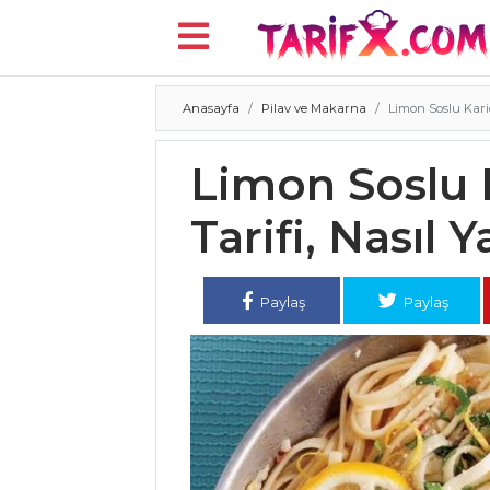
Anasayfa
Pilav ve Makarna
Limon Soslu Karide
Menü
Limon Soslu K
Tarifi, Nasıl Y
Paylaş
Paylaş