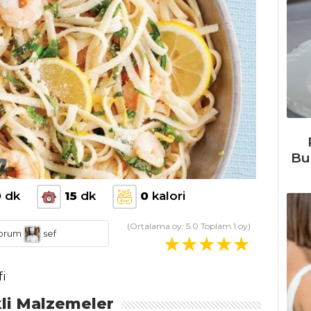
Bu
0
dk
15
dk
0
kalori
(Ortalama oy:
5.0
Toplam
1
oy)
orum
sef
fi
li Malzemeler