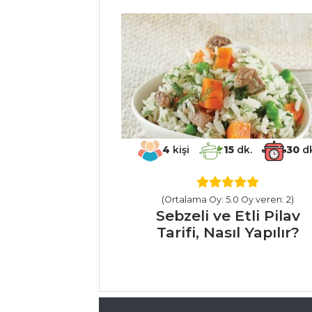
Çorbası Tarifi, Nasıl
Yapılır?
Çorbalar Tüm
Tarifleri
SEBZE
YEMEKLERI
4
kişi
15
dk.
30
dk
Mastabe
Susamlı Ve Körili
(Ortalama Oy: 5.0 Oy veren: 2)
Patates Tarifi, Nasıl
Sebzeli ve Etli Pilav
Yapılır?
Tarifi, Nasıl Yapılır?
Yeşil Fırtına
Tarifi, Nasıl Yapılır?
Sebze Yemekleri
Tüm Tarifleri