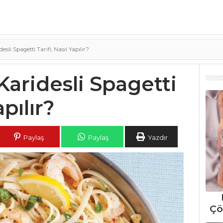
sli Spagetti Tarifi, Nasıl Yapılır?
aridesli Spagetti
apılır?
Paylaş
Paylaş
Yazdır
Çö