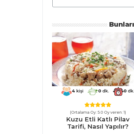
Sirkencübin
Şerbeti Tarifi, Nasıl
Yapılır?
Bunlar
İçecekler Tüm
Tarifleri
ÇORBALAR
Isırgan Otu
Çorbası Tarifi, Nasıl
Yapılır?
4
kişi
0
dk.
0
dk
Zencefilli Ve
Muskat Cevizli
Patates Çorbası
(Ortalama Oy: 5.0 Oy veren: 1)
Kuzu Etli Katlı Pilav
Tarifi, Nasıl Yapılır?
Tarifi, Nasıl Yapılır?
Portakallı Havuç