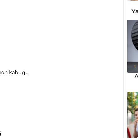
Ya
imon kabuğu
A
i