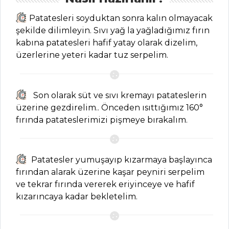
Kategoriler
Patatesleri soyduktan sonra kalın olmayacak
şekilde dilimleyin. Sıvı yağ la yağladığımız fırın
ET YEMEKLERI
kabına patatesleri hafif yatay olarak dizelim,
üzerlerine yeteri kadar tuz serpelim.
Kuskuslu Kuzu
Eti Tarifi, Nasıl
Yapılır?
Son olarak süt ve sıvı kremayı patateslerin
Meksika Usulü
üzerine gezdirelim.. Önceden ısıttığımız 160°
Dürüm Tarifi, Nasıl
fırında patateslerimizi pişmeye bırakalım.
Yapılır?
Deniz Ürünlü
Patatesler yumuşayıp kızarmaya başlayınca
Krep Tarifi, Nasıl
fırından alarak üzerine kaşar peyniri serpelim
Yapılır?
ve tekrar fırında vererek eriyinceye ve hafif
Et Yemekleri Tüm
kızarıncaya kadar bekletelim.
Tarifleri