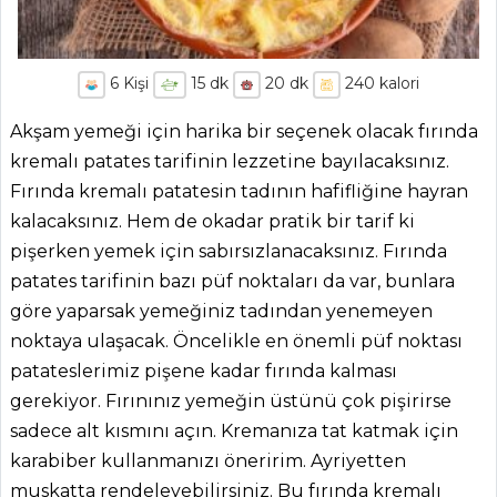
6
Kişi
15
dk
20
dk
240
kalori
Akşam yemeği için harika bir seçenek olacak fırında
kremalı patates tarifinin lezzetine bayılacaksınız.
Fırında kremalı patatesin tadının hafifliğine hayran
kalacaksınız. Hem de okadar pratik bir tarif ki
pişerken yemek için sabırsızlanacaksınız. Fırında
patates tarifinin bazı püf noktaları da var, bunlara
göre yaparsak yemeğiniz tadından yenemeyen
noktaya ulaşacak. Öncelikle en önemli püf noktası
patateslerimiz pişene kadar fırında kalması
gerekiyor. Fırınınız yemeğin üstünü çok pişirirse
sadece alt kısmını açın. Kremanıza tat katmak için
karabiber kullanmanızı öneririm. Ayriyetten
muskatta rendeleyebilirsiniz. Bu fırında kremalı