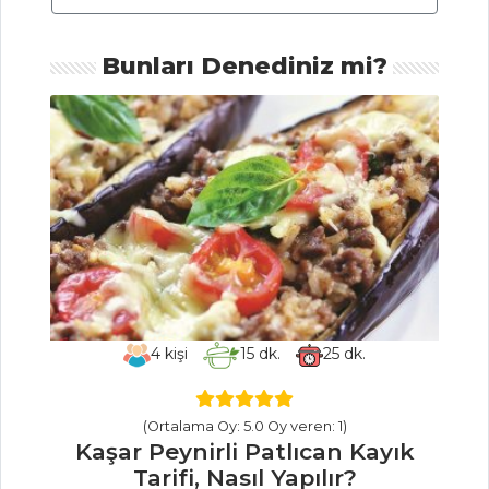
Sarımsak Çorbası
Tarifi, Nasıl Yapılır?
Bunları Denediniz mi?
Patatesli Mısır
Çorbası Tarifi, Nasıl
Yapılır?
Çorbalar Tüm
Tarifleri
MASTERCHEF
Guacamole
4
kişi
15
dk.
25
dk.
Tarifi, Nasıl Yapılır?
Etli Ekmek Tarifi,
(Ortalama Oy: 5.0 Oy veren: 1)
Nasıl Yapılır?
Kaşar Peynirli Patlıcan Kayık
Tarifi, Nasıl Yapılır?
Dana Nuar Rosto