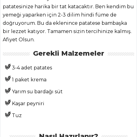
patatesinize harika bir tat katacaktır. Ben kendim bu
yemeği yaparken için 2-3 dilim hindi füme de
doğruyorum. Bu da eklenince patatese bambaşka
ANASAYFA
bir lezzet katıyor. Tamamen sizin tercihinize kalmış.
Afiyet Olsun.
BLOG
Gerekli Malzemeler
Medya
Aktüel
3-4 adet patates
Chefs
1 paket krema
Haber
Yarım su bardağı süt
ŞEFİN TARİFLERİ
Kaşar peyniri
Tuz
MENÜLER
Tüm
Nasıl Hazırlanır?