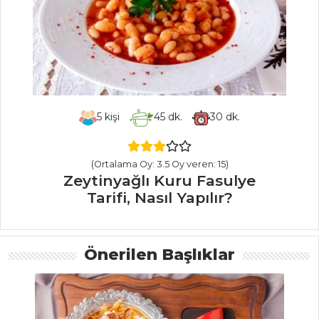
YEMEKLERI
Asma Yaprağında
Sardalya Tarifi,
Nasıl Yapılır?
Hamsi Sarma
Tarifi, Nasıl Yapılır?
5
kişi
45
dk.
30
dk.
Marine Edilmiş
Somon Filato Tarifi,
(Ortalama Oy: 3.5 Oy veren: 15)
Nasıl Yapılır?
Zeytinyağlı Kuru Fasulye
Tarifi, Nasıl Yapılır?
Balık Yemekleri
Tüm Tarifleri
Önerilen Başlıklar
PASTA VE
TATLILAR
Kakaolu Kek