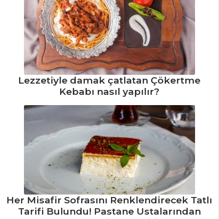
Tarifi, Nasıl Yapılır?
Kalburabastı
Tarifi, Nasıl Yapılır?
Narlı Aperitif
Tarifi, Nasıl Yapılır?
Lezzetiyle damak çatlatan Çökertme
Pasta ve Tatlılar
Kebabı nasıl yapılır?
Tüm Tarifleri
MEZELER VE
SOSLAR
Rokalı Haydari
Tarifi, Nasıl Yapılır?
Fırında Mücver
Her Misafir Sofrasını Renklendirecek Tatlı
Tarifi, Nasıl Yapılır?
Tarifi Bulundu! Pastane Ustalarından