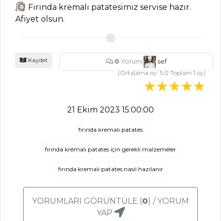
Fırında kremalı patatesimiz servise hazır.
İÇECEKLER
Afiyet olsun.
Safran Şerbeti
Tarifi, Nasıl Yapılır?
Kaydet
0
Yorum
sef
Elma Şerbeti
(Ortalama oy:
5.0
Toplam
1
oy)
Tarifi, Nasıl Yapılır?
Kızılcık Şerbeti
Tarifi, Nasıl Yapılır?
21 Ekim 2023 15:00:00
İçecekler Tüm
fırında kremalı patates
Tarifleri
fırında kremalı patates için gerekli malzemeler
fırında kremalı patates nasıl hazılanır
ÇORBALAR
Yoğurtlu Kuru
YORUMLARI GÖRÜNTÜLE (
0
) / YORUM
Bakla Çorbası Tarifi,
YAP
Nasıl Yapılır?