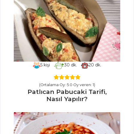
Pilav ve Makarna
Tüm Tarifleri
HAMUR İŞLERI
Midye Börek
Tarifi, Nasıl Yapılır?
Kepekli Unlu ve
5
kişi
30
dk.
20
dk.
Otlu Kurabiye
Tarifi, Nasıl Yapılır?
(Ortalama Oy: 5.0 Oy veren: 1)
Tavuk Etli Börek
Patlıcan Pabucaki Tarifi,
Nasıl Yapılır?
Hamur İşleri Tüm
Tarifleri
BALIK