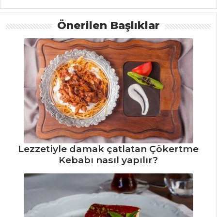
Tarifleri
Önerilen Başlıklar
MEZELER VE
SOSLAR
Paşa Meze Tarifi,
Nasıl Yapılır?
Mercimek
Köftesi Tarifi, Nasıl
Yapılır?
Mısırlı Barbunya
Lezzetiyle damak çatlatan Çökertme
Piyazı Tarifi, Nasıl
Kebabı nasıl yapılır?
Yapılır?
Mezeler ve Soslar
Tüm Tarifleri