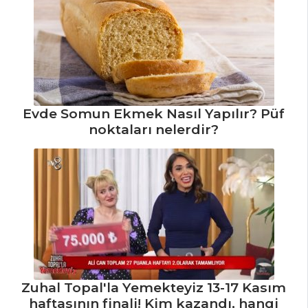
Tandır Tarifi, Nasıl
Yapılır?
Safran Soslu
Köfte Tarifi, Nasıl
Yapılır?
Kuzu Etli Dağ
Evde Somun Ekmek Nasıl Yapılır? Püf
Kebabı Tarifi, Nasıl
noktaları nelerdir?
Yapılır?
Et Yemekleri Tüm
Tarifleri
Zuhal Topal'la Yemekteyiz 13-17 Kasım
haftasının finali! Kim kazandı, hangi