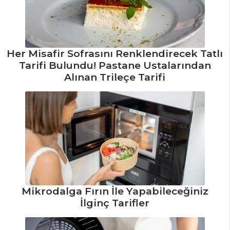
PASTA VE
TATLILAR
Mürdüm Erikli
Her Misafir Sofrasını Renklendirecek Tatlı
Kek Tarifi, Nasıl
Tarifi Bulundu! Pastane Ustalarından
Yapılır?
Alınan Trileçe Tarifi
Portakallı, Cevizli
ve İncirli Kek Tarifi,
Nasıl Yapılır?
Çikolatalı Alman
Keki Tarifi, Nasıl
Yapılır?
Pasta ve Tatlılar
Mikrodalga Fırın İle Yapabileceğiniz
Tüm Tarifleri
İlginç Tarifler
ÇORBALAR