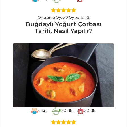
Fırında Kabak
Tarifi, Nasıl Yapılır?
(Ortalama Oy: 5.0 Oy veren: 2)
Hint Baharatlı
Buğdaylı Yoğurt Çorbası
Sebze Sote Tarifi,
Tarifi, Nasıl Yapılır?
Nasıl Yapılır?
Sebze Yemekleri
Tüm Tarifleri
PILAV VE
MAKARNA
İç Baklalı Bulgur
Pilavı Tarifi, Nasıl
Yapılır?
4
kişi
20
dk.
20
dk.
Şehriyeli ve
Tavuk Etli Bulgur