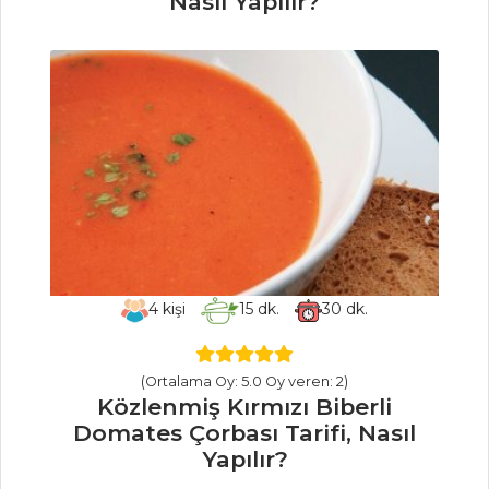
Nasıl Yapılır?
Ayran Tarifi, Nasıl
Yapılır?
İçecekler Tüm
Tarifleri
HAMUR İŞLERI
Damla Çikolatalı
Kurabiye Tarifi,
Nasıl Yapılır?
4
kişi
15
dk.
30
dk.
Rokfor Peynirli
ve Cevizli Tart
Tarifi, Nasıl Yapılır?
(Ortalama Oy: 5.0 Oy veren: 2)
Közlenmiş Kırmızı Biberli
Şeftalili Turta
Domates Çorbası Tarifi, Nasıl
Tarifi, Nasıl Yapılır?
Yapılır?
Hamur İşleri Tüm