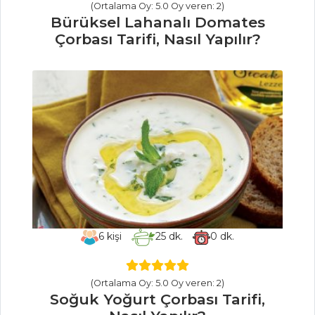
Pilavı Tarifi, Nasıl
(Ortalama Oy: 5.0 Oy veren: 2)
Yapılır?
Bürüksel Lahanalı Domates
Çorbası Tarifi, Nasıl Yapılır?
Tavuk Etli Ve
Mantarlı Pilav
Tarifi, Nasıl Yapılır?
Pilav ve Makarna
Tüm Tarifleri
İÇECEKLER
Naneli Limon
Şerbeti Tarifi, Nasıl
6
kişi
25
dk.
0
dk.
Yapılır?
Kızılcık Şerbeti
Tarifi, Nasıl Yapılır?
(Ortalama Oy: 5.0 Oy veren: 2)
Soğuk Yoğurt Çorbası Tarifi,
Şalgam Sulu