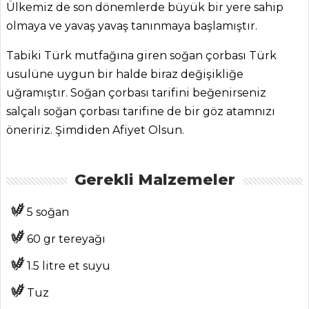
Ülkemiz de son dönemlerde büyük bir yere sahip
olmaya ve yavaş yavaş tanınmaya başlamıştır.
Tabiki Türk mutfağına giren soğan çorbası Türk
usulüne uygun bir halde biraz değişikliğe
ANASAYFA
uğramıştır. Soğan çorbası tarifini beğenirseniz
BLOG
salçalı soğan çorbası tarifine de bir göz atamnızı
öneririz. Şimdiden Afiyet Olsun.
Medya
Aktüel
Gerekli Malzemeler
Chefs
5 soğan
Haber
60 gr tereyağı
ŞEFİN TARİFLERİ
1.5 litre et suyu
MENÜLER
Tuz