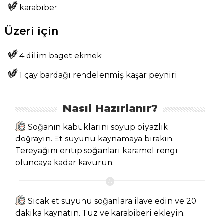
Tüm
karabiber
Kategoriler
Üzeri için
BALIK
4 dilim baget ekmek
YEMEKLERI
1 çay bardağı rendelenmiş kaşar peyniri
Balık Kavurma
Tarifi, Nasıl Yapılır?
Nasıl Hazırlanır?
Sarımsaklı Ve
Dereotlu Somon
Soğanın kabuklarını soyup piyazlık
Tarifi, Nasıl Yapılır?
doğrayın. Et suyunu kaynamaya bırakın.
Tereyağını eritip soğanları karamel rengi
Kiremitte
oluncaya kadar kavurun.
palamut Tarifi,
Nasıl Yapılır?
Balık Yemekleri
Sıcak et suyunu soğanlara ilave edin ve 20
Tüm Tarifleri
dakika kaynatın. Tuz ve karabiberi ekleyin.