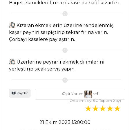
Baget ekmekleri fırın ızgarasında hafif kızartın.
SALATALAR
Kızaran ekmeklerin üzerine rendelenmiş
Cevizli Pazı
kaşar peyniri serpiştirip tekrar fırına verin.
Tarifi, Nasıl Yapılır?
Çorbayı kaselere paylaştırın.
Brezilya Usulü
Meyveli Mevsim
Salatası Tarifi, Nasıl
Üzerlerine peynirli ekmek dilimlerini
Yapılır?
yerleştirip sıcak servis yapın.
Domatesli Kabak
Salatası Tarifi, Nasıl
Yapılır?
Kaydet
0
Yorum
sef
Salatalar Tüm
(Ortalama oy:
5.0
Toplam
2
oy)
Tarifleri
21 Ekim 2023 15:00:00
MASTERCHEF