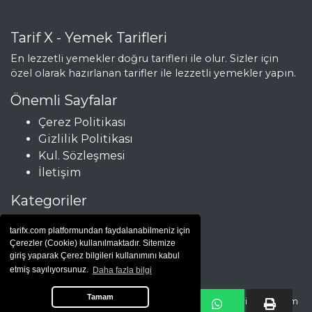
Tarif X - Yemek Tarifleri
En lezzetli yemekler doğru tarifleri ile olur. Sizler için
özel olarak hazırlanan tarifler ile lezzetli yemekler yapın.
Önemli Sayfalar
Çerez Politikası
Gizlilik Politikası
Kul. Sözleşmesi
İletişim
Kategoriler
Çorbalar
tarifx.com platformundan faydalanabilmeniz için
Et Yemekleri
Çerezler (Cookie) kullanılmaktadır. Sitemize
Hamur İşleri
giriş yaparak Çerez bilgileri kullanımını kabul
etmiş sayılıyorsunuz.
Daha fazla bilgi
Salatalar
Tamam
Copyright © Yemek Tarifleri |
yemek tarifi
| 2025 - tarifx.com tüm