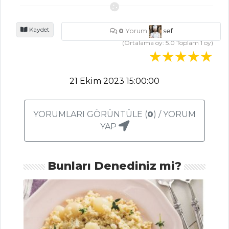
Pazılı ve
Bonfileli Makarna
Kaydet
Tarifi, Nasıl Yapılır?
0
Yorum
sef
(Ortalama oy:
5.0
Toplam
1
oy)
Zerdeçallı Pilav
Üzeri Kavurma
Tarifi, Nasıl Yapılır?
21 Ekim 2023 15:00:00
Taze Otlu Pilav
Tarifi, Nasıl Yapılır?
YORUMLARI GÖRÜNTÜLE (
0
) / YORUM
Pilav ve Makarna
YAP
Tüm Tarifleri
Bunları Denediniz mi?
MEZELER VE
SOSLAR
Fava Tarifi, Nasıl
Yapılır?