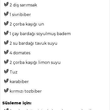
2 diş sarımsak
1 sivribiber
ANASAYFA
2 çorba kaşığı un
BLOG
1 çay bardağı soyulmuş badem
Medya
2 su bardağı tavuk suyu
Aktüel
4 domates
Chefs
2 çorba kaşığı limon suyu
Haber
Tuz
ŞEFİN TARİFLERİ
karabiber
MENÜLER
kırmızı tozbiber
Tüm
Süsleme için: