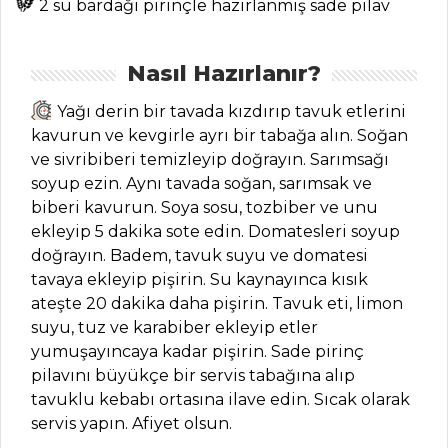
Kategoriler
2 su bardağı pirinçle hazırlanmış sade pilav
PASTA VE
Nasıl Hazırlanır?
TATLILAR
Yağı derin bir tavada kızdırıp tavuk etlerini
Karpatka Tarifi,
kavurun ve kevgirle ayrı bir tabağa alın. Soğan
Nasıl Yapılır?
ve sivribiberi temizleyip doğrayın. Sarımsağı
Elmalı Yufka Pay
soyup ezin. Aynı tavada soğan, sarımsak ve
Tarifi, Nasıl Yapılır?
biberi kavurun. Soya sosu, tozbiber ve unu
ekleyip 5 dakika sote edin. Domatesleri soyup
Kakaolu Pasta
doğrayın. Badem, tavuk suyu ve domatesi
Tarifi, Nasıl Yapılır?
tavaya ekleyip pişirin. Su kaynayınca kısık
Pasta ve Tatlılar
ateşte 20 dakika daha pişirin. Tavuk eti, limon
Tüm Tarifleri
suyu, tuz ve karabiber ekleyip etler
yumuşayıncaya kadar pişirin. Sade pirinç
pilavını büyükçe bir servis tabağına alıp
PILAV VE
tavuklu kebabı ortasına ilave edin. Sıcak olarak
MAKARNA
servis yapın. Afiyet olsun.