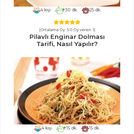
4
kişi
30
dk.
25
dk.
HAMUR İŞLERI
(Ortalama Oy: 5.0 Oy veren: 1)
Kakaolu Un
Pilavlı Enginar Dolması
Kurabiyesi Tarifi,
Tarifi, Nasıl Yapılır?
Nasıl Yapılır?
Avokadolu
Çikolatalı Kurabiye
Tarifi, Nasıl Yapılır?
Yumurtalı Yufka
Kızartması Tarifi,
Nasıl Yapılır?
Hamur İşleri Tüm
Tarifleri
4
kişi
15
dk.
15
dk.