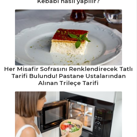
Kebabı nasıl yapılır?
Yapılır?
Yoğurt Çorbası
Tarifi, Nasıl Yapılır?
Brokoli Çorbası
Tarifi, Nasıl Yapılır?
Çorbalar Tüm
Tarifleri
Her Misafir Sofrasını Renklendirecek Tatlı
Tarifi Bulundu! Pastane Ustalarından
İÇECEKLER
Alınan Trileçe Tarifi
Sirkencübin
Şerbeti Tarifi, Nasıl
Yapılır?
Reyhan Şerbeti
Tarifi, Nasıl Yapılır?