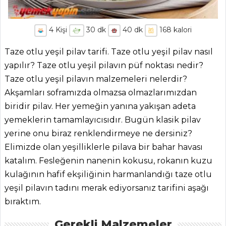
4
Kişi
30
dk
40
dk
168
kalori
Taze otlu yeşil pilav tarifi. Taze otlu yeşil pilav nasıl
yapılır? Taze otlu yeşil pilavın püf noktası nedir?
Taze otlu yeşil pilavın malzemeleri nelerdir?
Akşamları soframızda olmazsa olmazlarımızdan
biridir pilav. Her yemeğin yanına yakışan adeta
yemeklerin tamamlayıcısıdır. Bugün klasik pilav
yerine onu biraz renklendirmeye ne dersiniz?
Elimizde olan yeşilliklerle pilava bir bahar havası
katalım. Fesleğenin nanenin kokusu, rokanın kuzu
kulağının hafif ekşiliğinin harmanlandığı taze otlu
yeşil pilavın tadını merak ediyorsanız tarifini aşağı
bıraktım.
Gerekli Malzemeler