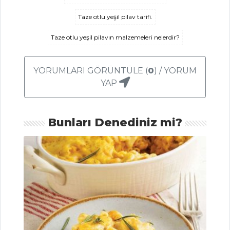
Taze otlu yeşil pilav tarifi.
Acılı Barbunya
Tarifi, Nasıl Yapılır?
Taze otlu yeşil pilavın malzemeleri nelerdir?
Patates Waffle
Tarifi, Nasıl Yapılır?
YORUMLARI GÖRÜNTÜLE (
0
) / YORUM
Bulgur
YAP
Kasesinde Humus
Tarifi, Nasıl Yapılır?
Bunları Denediniz mi?
Sebze Yemekleri
Tüm Tarifleri
PASTA VE
TATLILAR
Çikolatalı Mini
Kekeler Tarifi, Nasıl