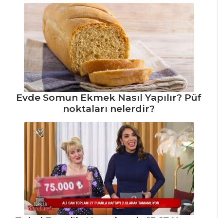
Yapılır?
Rezene Çorbas
Tarifi, Nasıl Yapılır?ı
Tarifi, Nasıl Yapılır?
Kırmızıbiber
Çorbası Tarifi, Nasıl
Yapılır?
Evde Somun Ekmek Nasıl Yapılır? Püf
noktaları nelerdir?
Çorbalar Tüm
Tarifleri