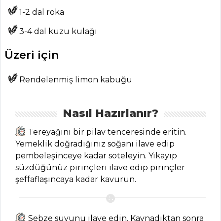
Tüm
1-2 dal roka
Kategoriler
3-4 dal kuzu kulağı
Üzeri için
MASTERCHEF
Ördek Sirit Tarifi,
Rendelenmiş limon kabuğu
Nasıl Yapılır?
Altın
Nasıl Hazırlanır?
Yumurtlayan
Tavuk Tarifi, Nasıl
Tereyağını bir pilav tenceresinde eritin.
Yapılır?
Yemeklik doğradığınız soğanı ilave edip
pembeleşinceye kadar soteleyin. Yıkayıp
Tavuklu Şiş
süzdüğünüz pirinçleri ilave edip pirinçler
Mantı Tarifi, Nasıl
şeffaflaşıncaya kadar kavurun.
Yapılır?
Masterchef Tüm
Tarifleri
Sebze suyunu ilave edin. Kaynadıktan sonra