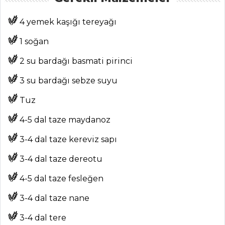
4 yemek kaşığı tereyağı
1 soğan
2 su bardağı basmati pirinci
ANASAYFA
3 su bardağı sebze suyu
BLOG
Tuz
Medya
4-5 dal taze maydanoz
Aktüel
3-4 dal taze kereviz sapı
Chefs
3-4 dal taze dereotu
Haber
4-5 dal taze fesleğen
ŞEFİN TARİFLERİ
3-4 dal taze nane
MENÜLER
3-4 dal tere