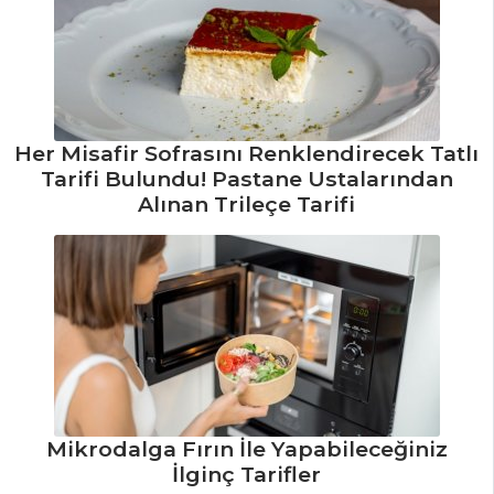
PILAV VE
MAKARNA
Glutensiz Kabak
Spagetti Tarifi,
Her Misafir Sofrasını Renklendirecek Tatlı
Nasıl Yapılır?
Tarifi Bulundu! Pastane Ustalarından
Alınan Trileçe Tarifi
Maklube Tarifi,
Nasıl Yapılır?
Barbunyalı Şölen
Pilavı Tarifi, Nasıl
Yapılır?
Pilav ve Makarna
Tüm Tarifleri
Mikrodalga Fırın İle Yapabileceğiniz
HAMUR İŞLERI
İlginç Tarifler