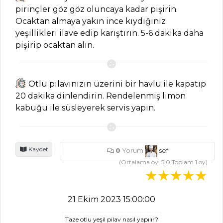
pirinçler göz göz oluncaya kadar pişirin.
Ocaktan almaya yakın ince kıydığınız
İÇECEKLER
yeşillikleri ilave edip karıştırın. 5-6 dakika daha
pişirip ocaktan alın.
Pancarlı
Fesleğenli Ayran
Tarifi, Nasıl Yapılır?
Otlu pilavınızın üzerini bir havlu ile kapatıp
Demirhindi
20 dakika dinlendirin. Rendelenmiş limon
Şerbeti Tarifi, Nasıl
kabuğu ile süsleyerek servis yapın.
Yapılır?
Reyhan Şerbeti
Tarifi, Nasıl Yapılır?
Kaydet
0
Yorum
sef
(Ortalama oy:
5.0
Toplam
1
oy)
İçecekler Tüm
Tarifleri
21 Ekim 2023 15:00:00
SEBZE
Taze otlu yeşil pilav nasıl yapılır?
YEMEKLERI