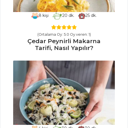
Yapılır?
Taze Kızılcık
8
kişi
20
dk.
25
dk.
Suyu Tarifi, Nasıl
Yapılır?
(Ortalama Oy: 5.0 Oy veren: 1)
Portakallı Mini
Çedar Peynirli Makarna
Kekler Tarifi, Nasıl
Tarifi, Nasıl Yapılır?
Yapılır?
Pasta ve Tatlılar
Tüm Tarifleri
ET YEMEKLERI
Garnitürlü
Beşamel Soslu
Rulo Tavuk Tarifi,
Nasıl Yapılır?