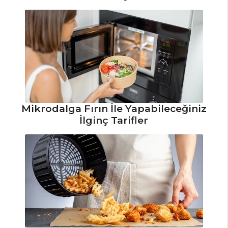
Padişah Yastığı
Tarifi, Nasıl Yapılır?
Fındıklı ve
Muzlu Tartöletler
Tarifi, Nasıl Yapılır?
Fıstıklı Çikolatalı
Kek Tarifi, Nasıl
Mikrodalga Fırın İle Yapabileceğiniz
Yapılır?
İlginç Tarifler
Pasta ve Tatlılar
Tüm Tarifleri
BALIK
YEMEKLERI
Somon Kızartma
Tarifi, Nasıl Yapılır?