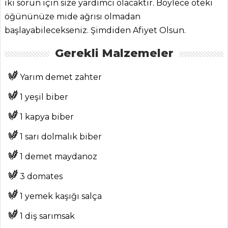
iki sorun için size yardımcı olacaktır. Böylece öteki
öğününüze mide ağrısı olmadan
başlayabilecekseniz. Şimdiden Afiyet Olsun.
ANASAYFA
Gerekli Malzemeler
BLOG
Yarım demet zahter
Medya
1 yeşil biber
Aktüel
1 kapya biber
Chefs
1 sarı dolmalık biber
Haber
1 demet maydanoz
ŞEFİN TARİFLERİ
3 domates
1 yemek kaşığı salça
MENÜLER
1 diş sarımsak
Tüm