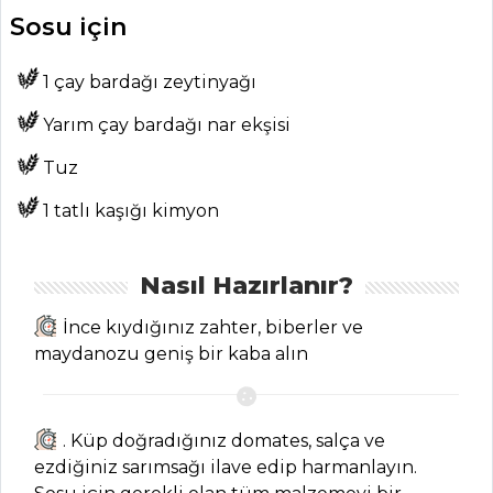
Sosu için
Kategoriler
1 çay bardağı zeytinyağı
MASTERCHEF
Yarım çay bardağı nar ekşisi
Atom Meze
Tarifi, Nasıl Yapılır?
Tuz
Zeytinyağlı Kuru
1 tatlı kaşığı kimyon
Dolma Tarifi, Nasıl
Yapılır?
Nasıl Hazırlanır?
Tournedos Alla
Rossini Tarifi, Nasıl
İnce kıydığınız zahter, biberler ve
Yapılır?
maydanozu geniş bir kaba alın
Masterchef Tüm
Tarifleri
. Küp doğradığınız domates, salça ve
ezdiğiniz sarımsağı ilave edip harmanlayın.