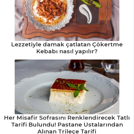
Portakal
Kabuğunda
Dondurmalı Meyve
Salatası Tarifi, Nasıl
Yapılır?
Lezzetiyle damak çatlatan Çökertme
Börülceli Bakla
Kebabı nasıl yapılır?
Salatası Tarifi, Nasıl
Yapılır?
Mercimekli Yeşil
Salata Tarifi, Nasıl
Yapılır?
Salatalar Tüm
Tarifleri
Her Misafir Sofrasını Renklendirecek Tatlı
PASTA VE
Tarifi Bulundu! Pastane Ustalarından
TATLILAR
Alınan Trileçe Tarifi