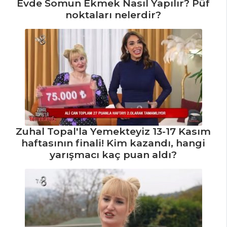
Nasıl Yapılır?
Evde Somun Ekmek Nasıl Yapılır? Püf
noktaları nelerdir?
Kremalı Brokoli
Çorbası Tarifi, Nasıl
Yapılır?
Çorbalar Tüm
Tarifleri
Zuhal Topal'la Yemekteyiz 13-17 Kasım
haftasının finali! Kim kazandı, hangi
yarışmacı kaç puan aldı?