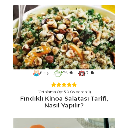
Yapılır?
Marinara Soslu
Arancini Tarifi, Nasıl
Yapılır?
Mezeler ve Soslar
Tüm Tarifleri
ET YEMEKLERI
6
kişi
25
dk.
0
dk.
Hamsili Pazı
Sarması Tarifi, Nasıl
Yapılır?
(Ortalama Oy: 5.0 Oy veren: 1)
Fındıklı Kinoa Salatası Tarifi,
Taze Otlu Kuzu
Nasıl Yapılır?
But Dolma Tarifi,
Nasıl Yapılır?
Domatesli Kebap