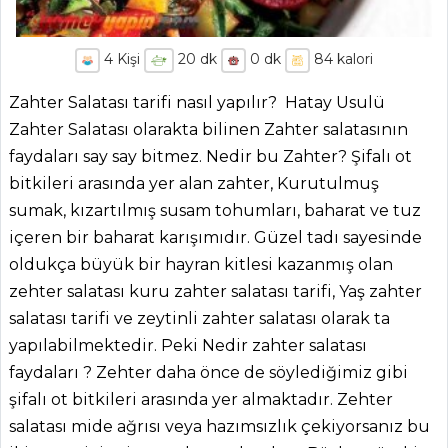
4
Kişi
20
dk
0
dk
84
kalori
Zahter Salatası tarifi nasıl yapılır? Hatay Usulü
Zahter Salatası olarakta bilinen Zahter salatasının
faydaları say say bitmez. Nedir bu Zahter? Şifalı ot
bitkileri arasında yer alan zahter, Kurutulmuş
sumak, kızartılmış susam tohumları, baharat ve tuz
içeren bir baharat karışımıdır. Güzel tadı sayesinde
oldukça büyük bir hayran kitlesi kazanmış olan
zehter salatası kuru zahter salatası tarifi, Yaş zahter
salatası tarifi ve zeytinli zahter salatası olarak ta
yapılabilmektedir. Peki Nedir zahter salatası
faydaları ? Zehter daha önce de söylediğimiz gibi
şifalı ot bitkileri arasında yer almaktadır. Zehter
salatası mide ağrısı veya hazımsızlık çekiyorsanız bu