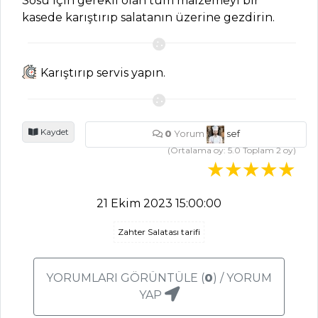
Sosu için gerekli olan tüm malzemeyi bir
SEBZE
YEMEKLERI
kasede karıştırıp salatanın üzerine gezdirin.
Kaşkarikas Tarifi,
Nasıl Yapılır?
Karıştırıp servis yapın.
Antep Dolma
Tarifi, Nasıl Yapılır?
Yeşil Fırtına
Kaydet
0
Yorum
sef
Tarifi, Nasıl Yapılır?
(Ortalama oy:
5.0
Toplam
2
oy)
Sebze Yemekleri
Tüm Tarifleri
21 Ekim 2023 15:00:00
Zahter Salatası tarifi
PILAV VE
MAKARNA
YORUMLARI GÖRÜNTÜLE (
0
) / YORUM
Gökkuşağı Pilavı
YAP
Tarifi, Nasıl Yapılır?