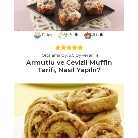
Baharat Soslu
Izgara Sebze Tarifi,
Nasıl Yapılır?
Sebze Yemekleri
12
kişi
15
dk.
20
dk.
Tüm Tarifleri
(Ortalama Oy: 5.0 Oy veren: 1)
Armutlu ve Cevizli Muffin
MASTERCHEF
Tarifi, Nasıl Yapılır?
Zeytinyağlı Kuru
Dolma Tarifi, Nasıl
Yapılır?
Survivor Tarifi,
Nasıl Yapılır?
Kibbe Tarifi,
Nasıl Yapılır?