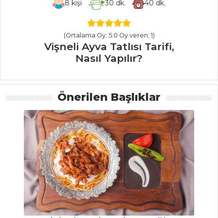
8
kişi
30
dk.
40
dk.
HAMUR İŞLERI
Pancarlı ve Keçi
(Ortalama Oy: 5.0 Oy veren: 1)
Peynirli Pizza
Vişneli Ayva Tatlısı Tarifi,
Tarifi, Nasıl Yapılır?
Nasıl Yapılır?
Domatesli ve
Peynirli Tart Tarifi,
Önerilen Başlıklar
Nasıl Yapılır?
Pekmezli
Bisküvi Tarifi, Nasıl
Yapılır?
Hamur İşleri Tüm
Tarifleri
BALIK
YEMEKLERI