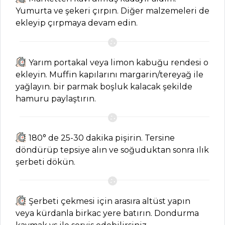
Kategoriler
Yumurta ve şekeri çırpın. Diğer malzemeleri de
ekleyip çırpmaya devam edin.
ET YEMEKLERI
Tavuk Fajita
Yarım portakal veya limon kabuğu rendesi o
Tarifi, Nasıl Yapılır?
ekleyin. Muffin kapılarını margarin/tereyağ ile
Şiş Köfte Tarifi,
yağlayın. bir parmak boşluk kalacak şekilde
Nasıl Yapılır?
hamuru paylaştırın.
Bitlis Köftesi
Tarifi, Nasıl Yapılır?
180° de 25-30 dakika pişirin. Tersine
Et Yemekleri Tüm
döndürüp tepsiye alın ve soğuduktan sonra ılık
Tarifleri
şerbeti dökün.
MEZELER VE
Şerbeti çekmesi için arasıra altüst yapın
SOSLAR
veya kürdanla birkac yere batırın. Dondurma
Mısır Gevrekli