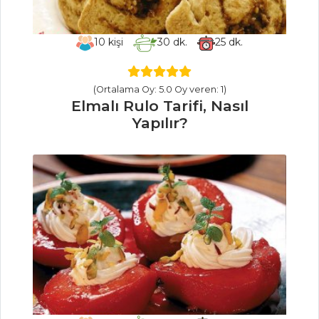
Masterchef Tüm
Tarifleri
10
kişi
30
dk.
25
dk.
PILAV VE
MAKARNA
(Ortalama Oy: 5.0 Oy veren: 1)
Elmalı Rulo Tarifi, Nasıl
Yapılır?
Kalbuni Pilavı
Tarifi, Nasıl Yapılır?
Ziyafet Pilavı
Tarifi, Nasıl Yapılır?
Biberli ve Kiraz
Domatesli Spagetti
Tarifi, Nasıl Yapılır?
Pilav ve Makarna
Tüm Tarifleri