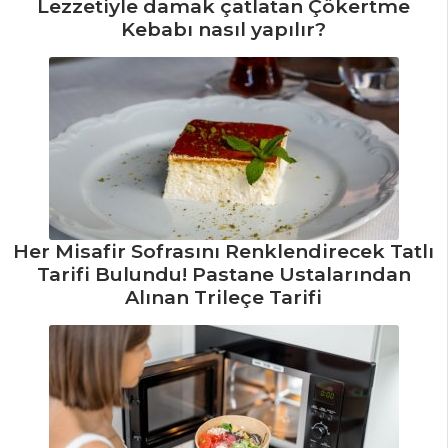
Lezzetiyle damak çatlatan Çökertme
Kebabı nasıl yapılır?
Çiğ Levrek Tarifi,
Nasıl Yapılır?
Marine Edilmiş
Somon Filato Tarifi,
Nasıl Yapılır?
Çömlekte Levrek
Balığı Tarifi, Nasıl
Yapılır?
Her Misafir Sofrasını Renklendirecek Tatlı
Balık Yemekleri
Tarifi Bulundu! Pastane Ustalarından
Tüm Tarifleri
Alınan Trileçe Tarifi
SALATALAR
Elmalı Esmer
Pirinç Salatası