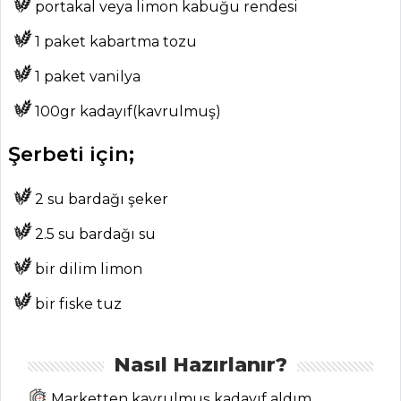
portakal veya limon kabuğu rendesi
1 paket kabartma tozu
ANASAYFA
1 paket vanilya
BLOG
100gr kadayıf(kavrulmuş)
Medya
Şerbeti için;
Aktüel
2 su bardağı şeker
Chefs
2.5 su bardağı su
Haber
bir dilim limon
ŞEFİN TARİFLERİ
bir fiske tuz
MENÜLER
Nasıl Hazırlanır?
Tüm
Marketten kavrulmuş kadayıf aldım.