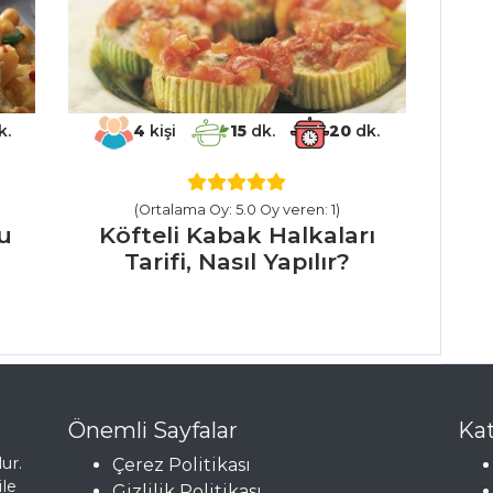
k.
4
kişi
15
dk.
20
dk.
(Ortalama Oy: 5.0 Oy veren: 1)
lu
Köfteli Kabak Halkaları
Tarifi, Nasıl Yapılır?
Önemli Sayfalar
Kat
ur.
Çerez Politikası
ile
Gizlilik Politikası