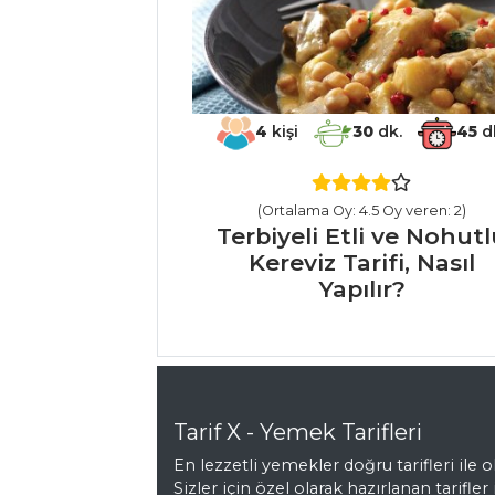
Nasıl Yapılır?
Tereyağında
Kızartılmış Limonlu
Dil Balığı Tarifi,
Nasıl Yapılır?
4
kişi
30
dk.
45
d
Balık Yemekleri
Tüm Tarifleri
(Ortalama Oy: 4.5 Oy veren: 2)
Terbiyeli Etli ve Nohut
Kereviz Tarifi, Nasıl
HAMUR İŞLERI
Yapılır?
Kıymalı Kuru
Börek Tarifi, Nasıl
Yapılır?
Körili ve
Tarif X - Yemek Tarifleri
Barbunyalı Rulo
Börek Tarifi, Nasıl
En lezzetli yemekler doğru tarifleri ile ol
Sizler için özel olarak hazırlanan tarifler 
Yapılır?