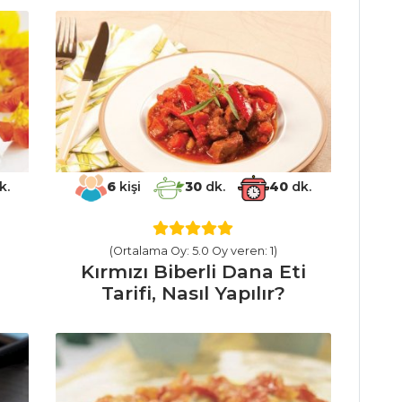
k.
6
kişi
30
dk.
40
dk.
(Ortalama Oy: 5.0 Oy veren: 1)
Kırmızı Biberli Dana Eti
Tarifi, Nasıl Yapılır?