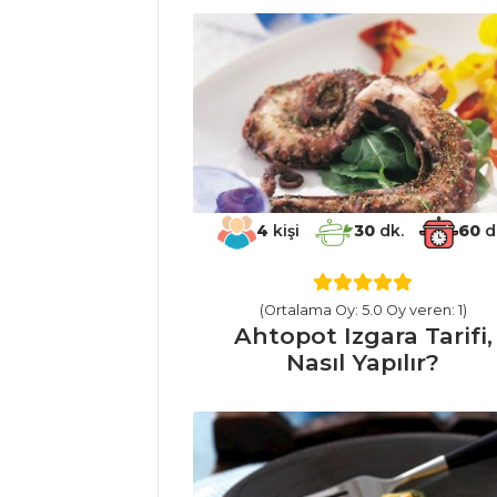
Yapılır?
Portakal Soslu ve
Fıstıklı Lorlu Dana
Karpaçyo Tarifi,
Nasıl Yapılır?
Et Yemekleri Tüm
Tarifleri
4
kişi
30
dk.
60
d
BALIK
YEMEKLERI
(Ortalama Oy: 5.0 Oy veren: 1)
Ahtopot Izgara Tarifi,
Portakallı Somon
Nasıl Yapılır?
Balığı Tarifi, Nasıl
Yapılır?
Somonlu
Yumurta Tarifi,