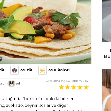
Bu
dk
35
dk
350
kalori
(Ortalama oy:
5.0
Toplam
2
oy)
orum
sef
mutfağında "burrito" olarak da bilinen,
inç, avokado, peynir, soslar ve diğer