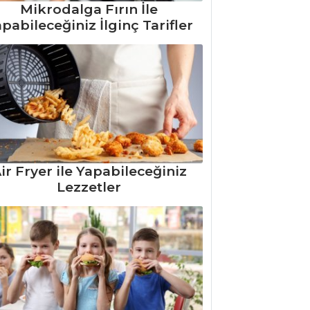
Mikrodalga Fırın İle
pabileceğiniz İlginç Tarifler
ir Fryer ile Yapabileceğiniz
Lezzetler