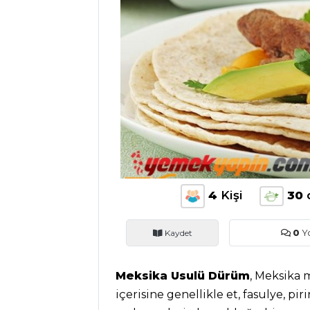
ANASAYFA
BLOG
Medya
Aktüel
Chefs
Haber
4
Kişi
30
ŞEFİN TARİFLERİ
Kaydet
0
Y
MENÜLER
Tüm
Meksika Usulü Dürüm
, Meksika 
içerisine genellikle et, fasulye, pir
Kategoriler