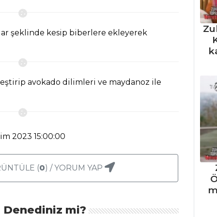
Zu
çalar şeklinde kesip biberlere ekleyerek
K
k
leştirip avokado dilimleri ve maydanoz ile
kim 2023 15:00:00
ÜNTÜLE (
0
) / YORUM YAP
Ö
m
ı Denediniz mi?