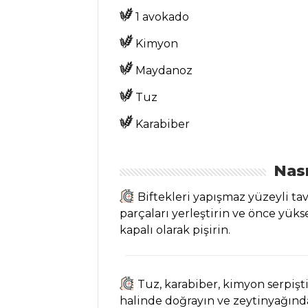
Turp Tarifi, Nasıl
1 avokado
Yapılır?
Kimyon
Cevizli Patlıcan
Salatası Tarifi, Nasıl
Maydanoz
Yapılır?
Tuz
Zeytinyağlı Ege
Otları Tarifi, Nasıl
Karabiber
Yapılır?
Salatalar Tüm
Nası
Tarifleri
Biftekleri yapışmaz yüzeyli ta
parçaları yerleştirin ve önce yüks
kapalı olarak pişirin.
ÇORBALAR
Yeşil Mercimek
Çorbası Tarifi, Nasıl
Tuz, karabiber, kimyon serpişti
Yapılır?
halinde doğrayın ve zeytinyağında