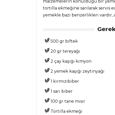
malzemelerin konulduğu bir yemek
tortilla ekmeğine sarılarak servis 
MASTERCHEF
yemekle bazı benzerlikleri vardır, 
Topik Meze
Gerek
Tarifi, Nasıl Yapılır?
Kibbe Tarifi,
500 gr biftek
Nasıl Yapılır?
20 gr tereyağı
Mevlevi Pilavı
(Hassaten Lokma
2 çay kaşığı kimyon
Tarifi, Nasıl Yapılır?)
2 yemek kaşığı zeytinyağı
Masterchef Tüm
1 kırmızıbiber
Tarifleri
1 sarı biber
SALATALAR
100 gr tane mısır
Tortilla ekmeği
Sarımsak Soslu