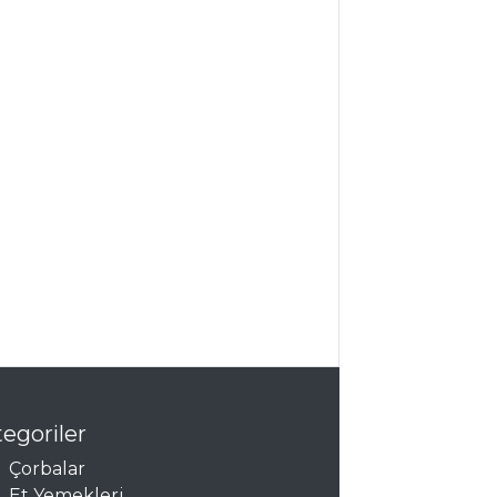
egoriler
Çorbalar
Et Yemekleri