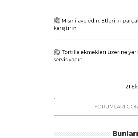
Erişteli Bezelye
Çorbası Tarifi, Nasıl
Yapılır?
Mısır ilave edin. Etleri iri par
karıştırın.
Mahluta Çorbası
Tarifi, Nasıl Yapılır?
Çorbalar Tüm
Tortilla ekmekleri üzerine yer
Tarifleri
servis yapın.
ET YEMEKLERI
21 E
Mantarlı ve
Renkli Biberli
YORUMLARI GÖR
Kontrfile Şiş Tarifi,
Nasıl Yapılır?
Sebzeli Kuzu
Bunlar
Güveç Tarifi, Nasıl