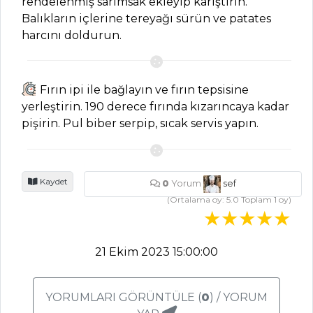
rendelenmiş sarımsak ekleyip karıştırın.
Balıkların içlerine tereyağı sürün ve patates
Fırında Dana Eti
harcını doldurun.
Kapama Tarifi, Nasıl
Yapılır?
Kuzu Etli Bamya
Fırın ipi ile bağlayın ve fırın tepsisine
Tarifi, Nasıl Yapılır?
yerleştirin. 190 derece fırında kızarıncaya kadar
Hardal Marine
pişirin. Pul biber serpip, sıcak servis yapın.
Soslu Antrikot
Tarifi, Nasıl Yapılır?
Et Yemekleri Tüm
Kaydet
0
Yorum
sef
Tarifleri
(Ortalama oy:
5.0
Toplam
1
oy)
İÇECEKLER
21 Ekim 2023 15:00:00
Naneli Ayran
Tarifi, Nasıl Yapılır?
YORUMLARI GÖRÜNTÜLE (
0
) / YORUM