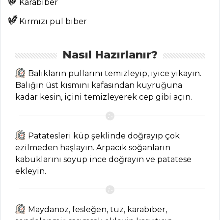
Tüm
Karabiber
Kategoriler
Kırmızı pul biber
MEZELER VE
Nasıl Hazırlanır?
SOSLAR
Balıkların pullarını temizleyip, iyice yıkayın.
Levrek Marin
Balığın üst kısmını kafasından kuyruğuna
Tarifi? Nasıl Yapılır?
kadar kesin, içini temizleyerek cep gibi açın.
Şakşuka Tarifi,
Nasıl Yapılır?
Kalamar Dolması
Patatesleri küp şeklinde doğrayıp çok
Tarifi, Nasıl Yapılır?
ezilmeden haşlayın. Arpacık soğanların
kabuklarını soyup ince doğrayın ve patatese
Mezeler ve Soslar
ekleyin.
Tüm Tarifleri
Maydanoz, fesleğen, tuz, karabiber,
ET YEMEKLERI