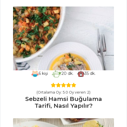
Tarifi, Nasıl Yapılır?
Çorbalar Tüm
Tarifleri
HAMUR İŞLERI
Çikolatalı
Sandviç Kurabiye
Tarifi, Nasıl Yapılır?
6
kişi
20
dk.
35
dk.
Tuzlu Kokteyl
Kurabiye Tarifi,
Nasıl Yapılır?
(Ortalama Oy: 5.0 Oy veren: 2)
Sebzeli Hamsi Buğulama
Havuçlu Cevizli
Tarifi, Nasıl Yapılır?
Tarçınlı Kek Tarifi,
Nasıl Yapılır?
Hamur İşleri Tüm