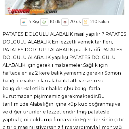
4
Kişi
10
dk
20
dk
210
kalori
PATATES DOLGULU ALABALIK nasıl yapılır ? PATATES
DOLGULU ALABALIK En lezzetli yemek tarifleri,
PATATES DOLGULU ALABALIK pratik tarifi PATATES
DOLGULU ALABALIK yapılışı PATATES DOLGULU
ALABALIK için gerekli malzemeler.Sağlık için
haftada en az 2 kere balık yememiz gerekir.Somon
balığı ile yakın olan alabalık tatlı ve serin su
balığıdır.Bol etli bir balıktır,bu balığı fazla
kurutmadan pişirmemiz gerekmektedir.Bu
tarifimizde Alabalığın içine küp küp doğranmış ve
ve diğer ürünlerle lezzetlendirilmiş patatesle
yaptık.İçini doldurup fırına verin.Eğer derisinin çıtır
çıtır olmasını istiyorsanız fırça yardımıyla limon,yağ