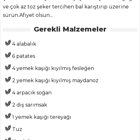
ve çok az toz şeker tercihen bal karıştırıp üzerine
sürün.Afiyet olsun...
Gerekli Malzemeler
ANASAYFA
4 alabalık
BLOG
6 patates
Medya
4 yemek kaşığı kıyılmış fesleğen
Aktüel
2 yemek kaşığı kıyılmış maydanoz
Chefs
4 arpacık soğan
Haber
2 diş sarımsak
ŞEFİN TARİFLERİ
1 yemek kaşığı tereyağı
MENÜLER
Tuz