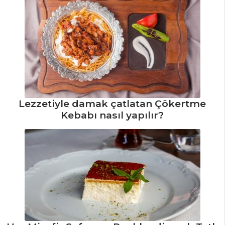
PASTA VE
TATLILAR
Kırmızı Kadife
Cupcake Tarifi,
Nasıl Yapılır?
Taze Kızılcık
Suyu Tarifi, Nasıl
Lezzetiyle damak çatlatan Çökertme
Yapılır?
Kebabı nasıl yapılır?
İki Renkli
Meyveli Kek Tarifi,
Nasıl Yapılır?
Pasta ve Tatlılar
Tüm Tarifleri
PILAV VE
MAKARNA