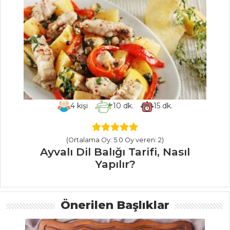
Tarifleri
MASTERCHEF
Karidesli Pad
Thai Tarifi, Nasıl
Yapılır?
4
kişi
10
dk.
15
dk.
Mac Cheese
Tarifi, Nasıl Yapılır?
(Ortalama Oy: 5.0 Oy veren: 2)
Kuru Meyveli
Ayvalı Dil Balığı Tarifi, Nasıl
Dolma Tarifi Tarifi,
Yapılır?
Nasıl Yapılır?
Masterchef Tüm
Tarifleri
Önerilen Başlıklar