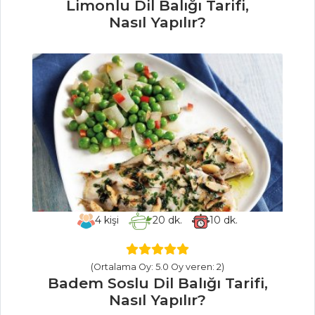
Tarifi, Nasıl Yapılır?
Limonlu Dil Balığı Tarifi,
Nasıl Yapılır?
Semizotu
Salatası Tarifi, Nasıl
Yapılır?
Salatalar Tüm
Tarifleri
ÇORBALAR
Sumaklı Ve Narlı
Patates Çorbası
4
kişi
20
dk.
10
dk.
Tarifi, Nasıl Yapılır?
Bulgurlu
Mercimek Çorbası
(Ortalama Oy: 5.0 Oy veren: 2)
Tarifi, Nasıl Yapılır?
Badem Soslu Dil Balığı Tarifi,
Nasıl Yapılır?
Şipsi Çorbası