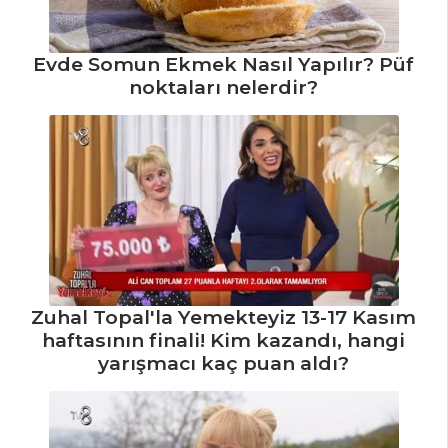
Kızartılmış Limonlu
Dil Balığı Tarifi,
Nasıl Yapılır?
Evde Somun Ekmek Nasıl Yapılır? Püf
Karadeniz
noktaları nelerdir?
Buğulama Tarifi,
Nasıl Yapılır?
Çiğ Palamut
Tarifi, Nasıl Yapılır?
Balık Yemekleri
Tüm Tarifleri
Zuhal Topal'la Yemekteyiz 13-17 Kasım
haftasının finali! Kim kazandı, hangi
yarışmacı kaç puan aldı?