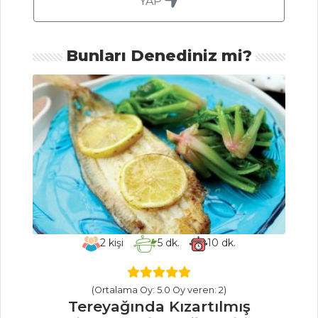
YAP
Pancarlı
Fesleğenli Ayran
Tarifi, Nasıl Yapılır?
Bunları Denediniz mi?
Kızılcık Şerbeti
Tarifi, Nasıl Yapılır?
İçecekler Tüm
Tarifleri
SALATALAR
Sıcak Keçi
Peynirli Ispanak
2
kişi
5
dk.
10
dk.
Salatası Tarifi, Nasıl
Yapılır?
Ballı Hardal
(Ortalama Oy: 5.0 Oy veren: 2)
Soslu Havuçlar
Tereyağında Kızartılmış