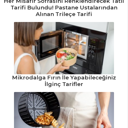
Her Misafir Sofrasını Renklendirecek Tatlı
Tarifi Bulundu! Pastane Ustalarından
Pancarlı
Alınan Trileçe Tarifi
Makarna Tarifi,
Nasıl Yapılır?
Güveçte
Mantarlı Pilav
Tarifi, Nasıl Yapılır?
Yeşil Mercimekli
Pirinç Pilavı Tarifi,
Nasıl Yapılır?
Mikrodalga Fırın İle Yapabileceğiniz
İlginç Tarifler
Pilav ve Makarna
Tüm Tarifleri
SEBZE
YEMEKLERI