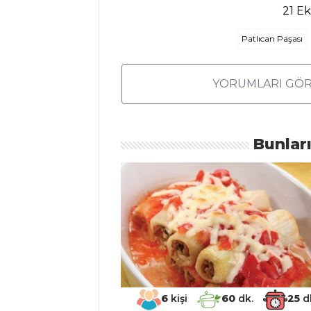
21 E
Cevizli Kabak
Salatası Tarifi, Nasıl
Patlıcan Paşası
Yapılır?
Salatalar Tüm
YORUMLARI GÖR
Tarifleri
Bunlar
MEZELER VE
SOSLAR
Süslü Mercimek
Köftesi Tarifi, Nasıl
Yapılır?
Bat Tarifi, Nasıl
Yapılır?
Et Meze Tarifi,
6
kişi
60
dk.
25
d
Nasıl Yapılır?