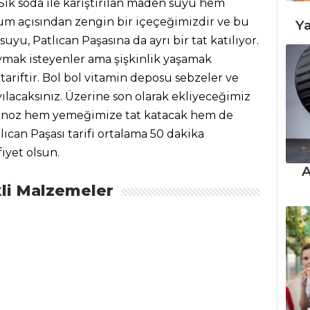
 Sık soda ile karıştırılan maden suyu hem
um açısından zengin bir içeçeğimizdir ve bu
Ya
yu, Patlıcan Paşasına da ayrı bir tat katılıyor.
doymak isteyenler ama şişkinlik yaşamak
riftir. Bol bol vitamin deposu sebzeler ve
lacaksınız. Üzerine son olarak ekliyeceğimiz
anoz hem yemeğimize tat katacak hem de
tlıcan Paşası tarifi ortalama 50 dakika
fiyet olsun.
A
li Malzemeler