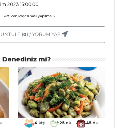
kim 2023 15:00:00
Patlıcan Paşası nasıl yapılmalı?
ÜNTÜLE (
0
) / YORUM YAP
ı Denediniz mi?
k.
4
kişi
25
dk.
45
dk.