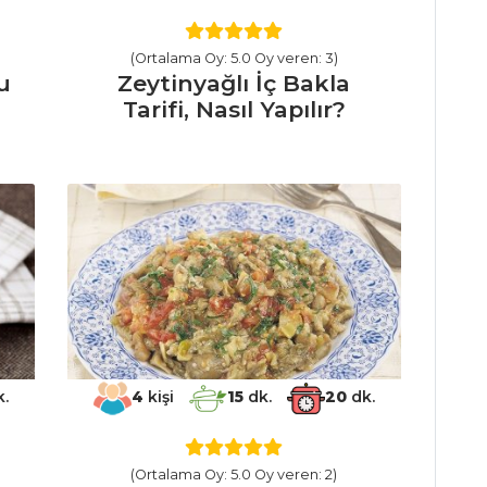
(Ortalama Oy: 5.0 Oy veren: 3)
u
Zeytinyağlı İç Bakla
Tarifi, Nasıl Yapılır?
.
4
kişi
15
dk.
20
dk.
(Ortalama Oy: 5.0 Oy veren: 2)