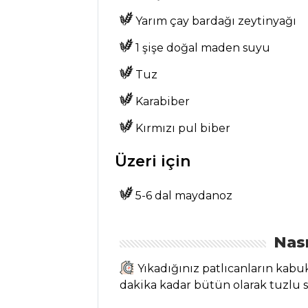
Sebzeli Yasemin
Yarım çay bardağı zeytinyağı
Pilavı Tarifi, Nasıl
Yapılır?
1 şişe doğal maden suyu
Karalahana
Tuz
Ruloları Tarifi, Nasıl
Karabiber
Yapılır?
Bulgur Pilavı
Kırmızı pul biber
Tarifi, Nasıl Yapılır?
Üzeri için
Pilav ve Makarna
Tüm Tarifleri
5-6 dal maydanoz
BALIK
Nası
YEMEKLERI
Yıkadığınız patlıcanların kabu
Vitello Tonnato
dakika kadar bütün olarak tuzlu 
Nedir, Nasıl Yapılır