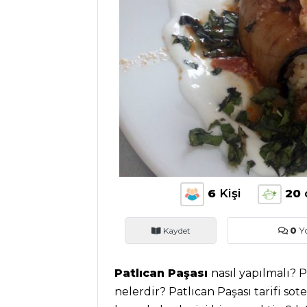
ANASAYFA
BLOG
Medya
Aktüel
Chefs
6
Kişi
20
Haber
ŞEFİN TARİFLERİ
Kaydet
0
Y
MENÜLER
Patlıcan Paşası
nasıl yapılmalı? 
nelerdir? Patlıcan Paşası tarifi s
Tüm