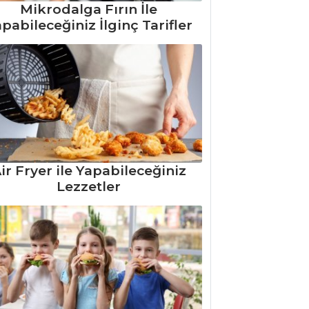
Mikrodalga Fırın İle
pabileceğiniz İlginç Tarifler
ir Fryer ile Yapabileceğiniz
Lezzetler