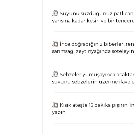
Ahtapot Tarifi,
Nasıl Yapılır?
Suyunu süzdüğünüz patlıcanla
yarısına kadar kesin ve bir tencere
Brokolili Bulgur
Ve Portakallı
Somon Tarifi, Nasıl
İnce doğradığınız biberler, re
Yapılır?
sarımsağı zeytinyağında soteleyin
Balık Yemekleri
Tüm Tarifleri
Sebzeler yumuşayınca ocaktan 
suyunu sebzelerin üzerine ilave ed
SALATALAR
Siyah Pirinç
Kısık ateşte 15 dakika pişirin.
Salatası Tarifi, Nasıl
yapın.
Yapılır?
Portakallı Salata
Tarifi, Nasıl Yapılır?