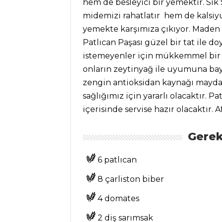
hem de besleyici bir yemektir. Sık
Kategoriler
midemizi rahatlatır hem de kalsiy
yemekte karşımıza çıkıyor. Maden su
MASTERCHEF
Patlıcan Paşası güzel bir tat ile 
istemeyenler için mükkemmel bir ta
Sarımsaklı Toum
onların zeytinyağ ile uyumuna bayı
Tarifi, Nasıl Yapılır?
zengin antioksidan kaynağı mayd
Kibbe Tarifi,
sağlığımız için yararlı olacaktır. Pa
Nasıl Yapılır?
içerisinde servise hazır olacaktır. A
Dana Nuar Rosto
Tarifi, Nasıl Yapılır?
Gerek
Masterchef Tüm
6 patlıcan
Tarifleri
8 çarliston biber
4 domates
PILAV VE
MAKARNA
2 diş sarımsak