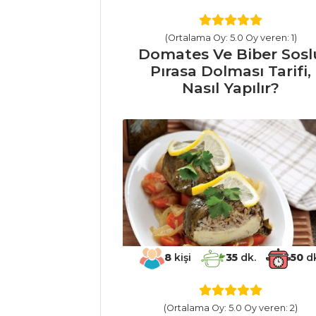
Mezeler ve Soslar
Tüm Tarifleri
(Ortalama Oy: 5.0 Oy veren: 1)
Domates Ve Biber Sosl
Pırasa Dolması Tarifi,
Nasıl Yapılır?
ÇORBALAR
Buğdaylı Yaz
Çorbası Tarifi, Nasıl
Yapılır?
Domatesli
Şehriye Çorbası
Tarifi, Nasıl Yapılır?
Kremalı Lor
Çorbası Tarifi, Nasıl
8
kişi
35
dk.
50
dk
Yapılır?
Çorbalar Tüm
(Ortalama Oy: 5.0 Oy veren: 2)