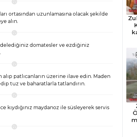
rı ortasından uzunlamasına olacak şekilde
Zu
ye alın.
K
k
ndelediğiniz domatesler ve ezdiğiniz
.
alıp patlıcanların üzerine ilave edin. Maden
ip tuz ve baharatlarla tatlandırın.
 İnce kıydığınız maydanoz ile süsleyerek servis
Ö
m