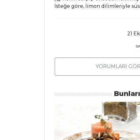
Naneli Roka
İsteğe göre, limon dilimleriyle süs
Salatası Tarifi, Nasıl
Yapılır?
Kuskus Salatası
21 E
Tarifi, Nasıl Yapılır?
S
Salatalar Tüm
Tarifleri
YORUMLARI GÖR
SEBZE
YEMEKLERI
Bunlar
Beyaz Peynirli
Ve Pirinçli Ispanak
Kroket Tarifi, Nasıl
Yapılır?
Etli ve