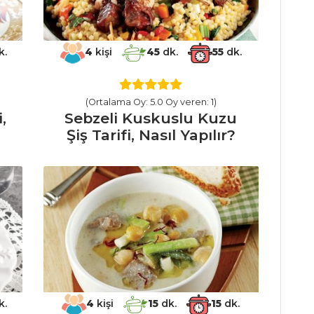
k.
4
kişi
45
dk.
55
dk.
(Ortalama Oy: 5.0 Oy veren: 1)
,
Sebzeli Kuskuslu Kuzu
Şiş Tarifi, Nasıl Yapılır?
k.
4
kişi
15
dk.
15
dk.