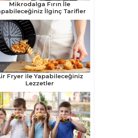
Mikrodalga Fırın İle
pabileceğiniz İlginç Tarifler
ir Fryer ile Yapabileceğiniz
Lezzetler