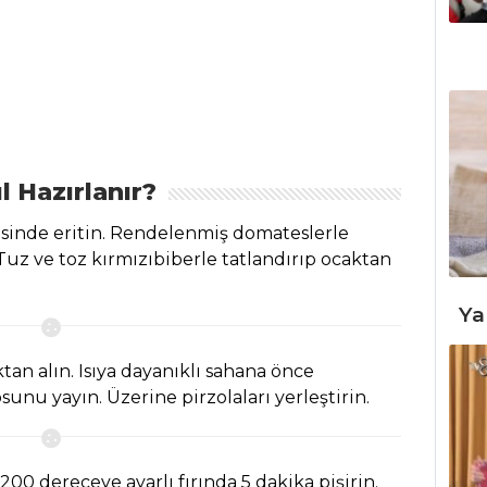
l Hazırlanır?
resinde eritin. Rendelenmiş domateslerle
 Tuz ve toz kırmızıbiberle tatlandırıp ocaktan
Ya
tan alın. Isıya dayanıklı sahana önce
nu yayın. Üzerine pirzolaları yerleştirin.
200 dereceye ayarlı fırında 5 dakika pişirin.