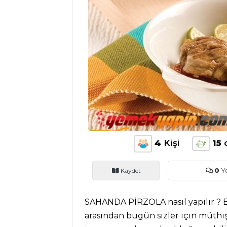
ANASAYFA
BLOG
Medya
Aktüel
Chefs
Haber
ŞEFİN TARİFLERİ
4
Kişi
15
Kaydet
0
Y
MENÜLER
Tüm
SAHANDA PİRZOLA nasıl yapılır ? En l
Kategoriler
arasından bugün sizler için müthiş 