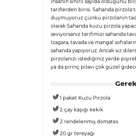
insanın sınırlı sayıda olduğunu bil
MEZELER VE
tariflerden birisi. Sahanda pirzola 
SOSLAR
duymuyoruz çünkü pirzolanın tadın
olarak Sahanda kuzu pirzola yapaca
Yeşil Zeytinli
seviyorsanız tarifimizi sahanda tavu
Garnitür Tarifi,
Nasıl Yapılır?
Izagara, tavada ve mangal sofralar
sahanda yapıyoruz. Ancak siz diler
Girit Ezme Tarifi,
pirzolanızı istediğiniz yerde pişire
Nasıl Yapılır?
ya da pirinç pilavı çok güzel gide
Karides Turşusu
Tarifi, Nasıl Yapılır?
Gerek
Mezeler ve Soslar
Tüm Tarifleri
1 paket Kuzu Pirzola
2 çay kaşığı kekik
ÇORBALAR
2 rendelenmiş domates
Yoğurtlu İrmik
20 gr tereyağı