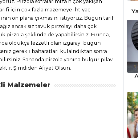
iyoruz. Pirzola sofralarımıza n çok yakışan
tarifi için çok fazla mazemeye ihtiyaç
Ya
ın ön plana çıkmasını istiyoruz. Bugün tarif
ğız ancak siz tavuk pirzolayı daha çok
k pirzola şeklinde de yapabilirsiniz. Fırında,
ında oldukça lezzetli olan ızgarayı bugün
seniz gerekli baharatları kulalndıktan sonra
bilirsiniz. Sahanda pirzola yanına bulgur pilav
cektir. Şimdiden Afiyet Olsun.
A
li Malzemeler