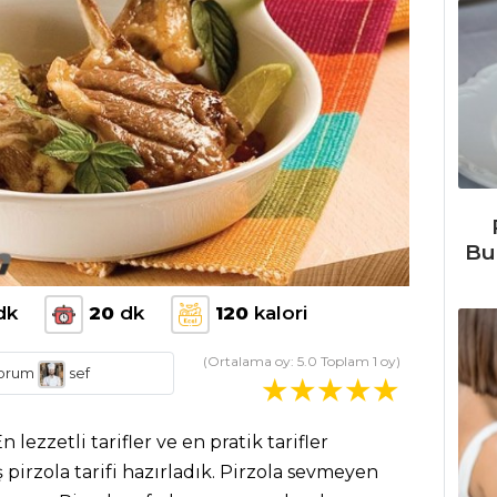
Bu
dk
20
dk
120
kalori
(Ortalama oy:
5.0
Toplam
1
oy)
orum
sef
ezzetli tarifler ve en pratik tarifler
pirzola tarifi hazırladık. Pirzola sevmeyen