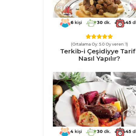
Barbunyalı Taze
Fasulye Tarifi, Nasıl
Yapılır?
6
kişi
30
dk.
45
d
Mini Kabaklı
Mutaniye Tarifi,
Nasıl Yapılır?
(Ortalama Oy: 5.0 Oy veren: 1)
Terkib-i Çeşidiyye Tarifi
Sebze Yemekleri
Nasıl Yapılır?
Tüm Tarifleri
PASTA VE
TATLILAR
Polonya Keki
Tarifi, Nasıl Yapılır?
Kaysepi Tarifi,
Nasıl Yapılır?
4
kişi
30
dk.
45
d