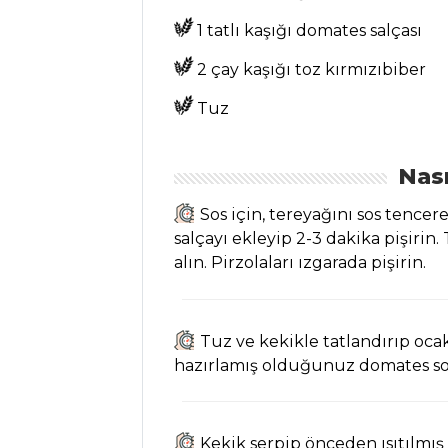
Çorbası Tarifi, Nasıl
1 tatlı kaşığı domates salçası
Yapılır?
Gıldık Çorbası
2 çay kaşığı toz kırmızıbiber
Tarifi, Nasıl Yapılır?
Tuz
Etli Nohutlu
Yoğurt Çorbası
Nası
Tarifi, Nasıl Yapılır?
Sos için, tereyağını sos tence
Çorbalar Tüm
salçayı ekleyip 2-3 dakika pişirin.
Tarifleri
alın. Pirzolaları ızgarada pişirin.
SALATALAR
Tuz ve kekikle tatlandırıp ocak
Patlıcanlı Ve
hazırlamış olduğunuz domates sosu
Domatesli Yaz
Salatası Tarifi, Nasıl
Yapılır?
Kekik serpip önceden ısıtılmış 