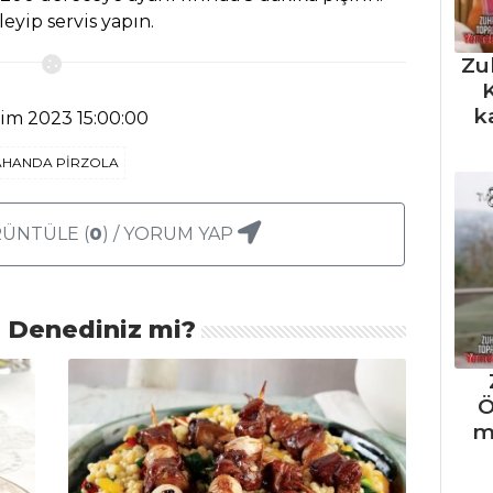
leyip servis yapın.
Zu
K
k
kim 2023 15:00:00
AHANDA PİRZOLA
ÜNTÜLE (
0
) / YORUM YAP
ı Denediniz mi?
Ö
m