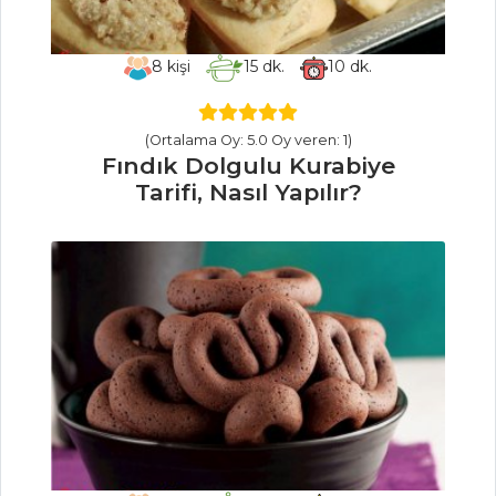
Kayısılı Tart
Tarifi, Nasıl Yapılır?
8
kişi
15
dk.
10
dk.
Pasta ve Tatlılar
Tüm Tarifleri
(Ortalama Oy: 5.0 Oy veren: 1)
Fındık Dolgulu Kurabiye
Tarifi, Nasıl Yapılır?
MEZELER VE
SOSLAR
Deniz
Ürünleriyle Pazı
Sarma Tarifi, Nasıl
Yapılır?
Kurutulmuş
Domatesli Tereyağı
Tarifi, Nasıl Yapılır?
Mısırlı Barbunya