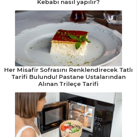
Kebabı nasıl yapılır?
Pilav ve Makarna
Tüm Tarifleri
ÇORBALAR
Kişnişli Yeşil
Mercimek Çorbası
Tarifi, Nasıl Yapılır?
Her Misafir Sofrasını Renklendirecek Tatlı
Kremalı Ceviz
Tarifi Bulundu! Pastane Ustalarından
Çorbası Tarifi, Nasıl
Alınan Trileçe Tarifi
Yapılır?
Pırasalı Patates
Çorbası Tarifi, Nasıl
Yapılır?
Çorbalar Tüm
Tarifleri