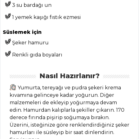
ANASAYFA
3 su bardağı un
BLOG
1 yemek kaşığı fıstık ezmesi
Medya
Süslemek için
Aktüel
Şeker hamuru
Chefs
Renkli gıda boyaları
Haber
Nasıl Hazırlanır?
ŞEFİN TARİFLERİ
Yumurta, tereyağı ve pudra şekeri krema
MENÜLER
kıvamına gelinceye kadar yoğurun. Diğer
malzemeleri de ekleyip yoğurmaya devam
Tüm
edin. Hamurdan kalıplarla şekiller çıkarın. 170
derece fırında pişirip soğumaya bırakın.
Kategoriler
Üzerini, isteğinize göre renklendirdiğiniz şeker
hamurları ile süsleyip bir saat dinlendirin.
SEBZE