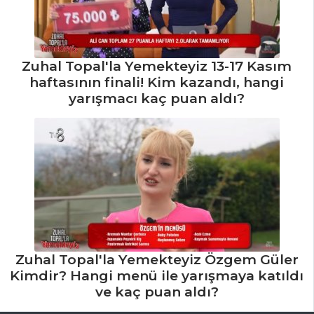
Patlıcanlı Hamsi
Kızartma Tarifi,
Nasıl Yapılır?
Zuhal Topal'la Yemekteyiz 13-17 Kasım
Folyoda Levrek
haftasının finali! Kim kazandı, hangi
Buğulama Tarifi,
yarışmacı kaç puan aldı?
Nasıl Yapılır?
Yer Elmalı Levrek
Tarifi, Nasıl Yapılır?
Balık Yemekleri
Tüm Tarifleri
HAMUR İŞLERI
Zuhal Topal'la Yemekteyiz Özgem Güler
Kimdir? Hangi menü ile yarışmaya katıldı
Yeşilli Anne
ve kaç puan aldı?
Kurabiyesi Tarifi,
Nasıl Yapılır?