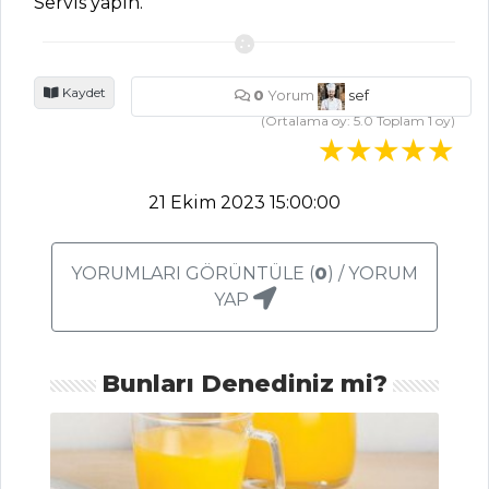
Servis yapın.
YEMEKLERI
Fırında
Biberiyeli Patates
Kaydet
0
Yorum
sef
Tarifi, Nasıl Yapılır?
(Ortalama oy:
5.0
Toplam
1
oy)
Zeytinyağlı
Deniz Börülcesi
Tarifi, Nasıl Yapılır?
21 Ekim 2023 15:00:00
Taze Sarımsaklı
Ve Patatesli Kiş
YORUMLARI GÖRÜNTÜLE (
0
) / YORUM
Tarifi, Nasıl Yapılır?
YAP
Sebze Yemekleri
Tüm Tarifleri
Bunları Denediniz mi?
SALATALAR
Cevizli Kereviz