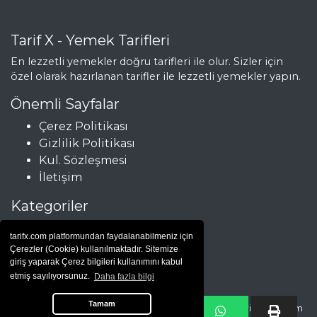
Otlu ve Taneli
Yulaflı Üçgen
Tarif X - Yemek Tarifleri
Kurabiye Tarifi,
En lezzetli yemekler doğru tarifleri ile olur. Sizler için
Nasıl Yapılır?
özel olarak hazırlanan tarifler ile lezzetli yemekler yapın.
Kayısılı Rulo
Önemli Sayfalar
Bisküvi Tarifi, Nasıl
Çerez Politikası
Yapılır?
Gizlilik Politikası
Hamur İşleri Tüm
Kul. Sözleşmesi
Tarifleri
İletişim
Kategoriler
Çorbalar
tarifx.com platformundan faydalanabilmeniz için
Et Yemekleri
Çerezler (Cookie) kullanılmaktadır. Sitemize
Hamur İşleri
giriş yaparak Çerez bilgileri kullanımını kabul
etmiş sayılıyorsunuz.
Daha fazla bilgi
Salatalar
Tamam
Copyright © Yemek Tarifleri |
yemek tarifi
| 2025 - tarifx.com tüm