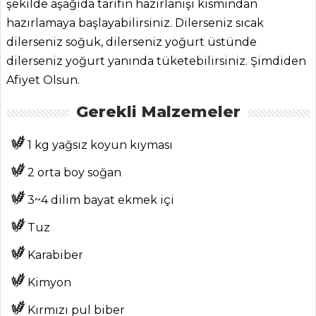
şekilde aşağıda tarifin hazırlanışı kısmından
hazırlamaya başlayabilirsiniz. Dilerseniz sıcak
dilerseniz soğuk, dilerseniz yoğurt üstünde
dilerseniz yoğurt yanında tüketebilirsiniz. Şimdiden
Afiyet Olsun.
ANASAYFA
Gerekli Malzemeler
BLOG
1 kg yağsız koyun kıyması
Medya
2 orta boy soğan
Aktüel
3~4 dilim bayat ekmek içi
Chefs
Tuz
Haber
Karabiber
ŞEFİN TARİFLERİ
Kimyon
Kırmızı pul biber