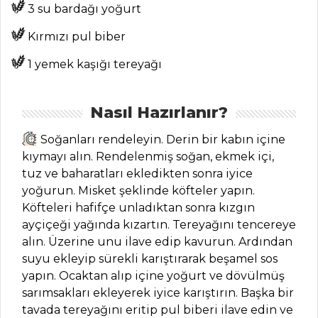
Tarifleri
3 su bardağı yoğurt
Kırmızı pul biber
MASTERCHEF
1 yemek kaşığı tereyağı
Astarlı Sütlaç
Tarifi, Nasıl Yapılır?
Nasıl Hazırlanır?
Atom Meze
Soğanları rendeleyin. Derin bir kabın içine
Tarifi, Nasıl Yapılır?
kıymayı alın. Rendelenmiş soğan, ekmek içi,
Maskolin Salata
tuz ve baharatları ekledikten sonra iyice
Tarifi, Nasıl Yapılır?
yoğurun. Misket şeklinde köfteler yapın.
Köfteleri hafifçe unladıktan sonra kızgın
Masterchef Tüm
ayçiçeği yağında kızartın. Tereyağını tencereye
Tarifleri
alın. Üzerine unu ilave edip kavurun. Ardından
suyu ekleyip sürekli karıştırarak beşamel sos
yapın. Ocaktan alıp içine yoğurt ve dövülmüş
PASTA VE
sarımsakları ekleyerek iyice karıştırın. Başka bir
TATLILAR
tavada tereyağını eritip pul biberi ilave edin ve