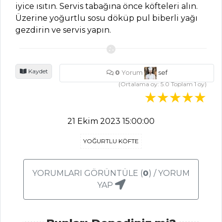
iyice ısıtın. Servis tabağına önce köfteleri alın.
Tarte Tatin
Üzerine yoğurtlu sosu döküp pul biberli yağı
Tarifi, Nasıl Yapılır?
gezdirin ve servis yapın.
Hira Tatlısı Tarifi,
Nasıl Yapılır?
Şeftalili ve
Kaydet
0
Yorum
sef
Cevizli Pasta Tarifi,
(Ortalama oy:
5.0
Toplam
1
oy)
Nasıl Yapılır?
Pasta ve Tatlılar
21 Ekim 2023 15:00:00
Tüm Tarifleri
YOĞURTLU KÖFTE
ÇORBALAR
YORUMLARI GÖRÜNTÜLE (
0
) / YORUM
Sebzeli Kuskus
YAP
Çorbası Tarifi, Nasıl
Yapılır?