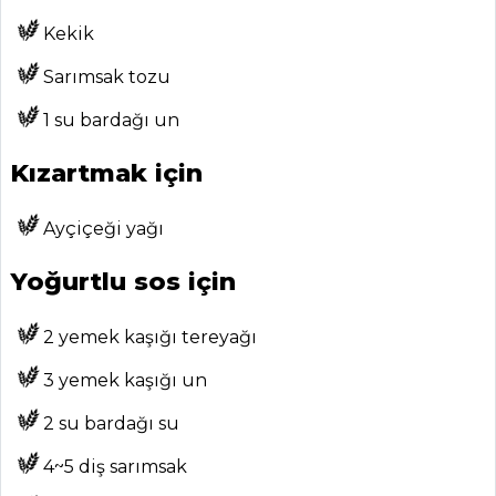
MENÜLER
Kekik
Tüm
Sarımsak tozu
Kategoriler
1 su bardağı un
ET YEMEKLERI
Kızartmak için
Püreli Rosto
Ayçiçeği yağı
Köfte Tarifi, Nasıl
Yapılır?
Yoğurtlu sos için
Osso Buco
(Sebzeli İlik) Tarifi,
2 yemek kaşığı tereyağı
Nasıl Yapılır?
3 yemek kaşığı un
Karışık Sakatat
Sote Tarifi, Nasıl
2 su bardağı su
Yapılır?
4~5 diş sarımsak
Et Yemekleri Tüm