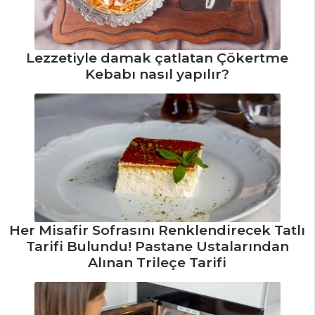
Naneli Ayran
Tarifi, Nasıl Yapılır?
Demirhindi
Lezzetiyle damak çatlatan Çökertme
Şerbeti Tarifi, Nasıl
Kebabı nasıl yapılır?
Yapılır?
Sirkencübin
Şerbeti Tarifi, Nasıl
Yapılır?
İçecekler Tüm
Tarifleri
Her Misafir Sofrasını Renklendirecek Tatlı
SALATALAR
Tarifi Bulundu! Pastane Ustalarından
Alınan Trileçe Tarifi
Safranlı Tereyağı
Tarifi, Nasıl Yapılır?
Kuru Börülce