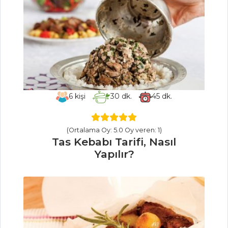
Çanağında Kremalı
Sebzeler Tarifi,
Nasıl Yapılır?
Sebze Yemekleri
Tüm Tarifleri
MEZELER VE
6
kişi
30
dk.
45
dk.
SOSLAR
Hardal Tarifi,
(Ortalama Oy: 5.0 Oy veren: 1)
Tas Kebabı Tarifi, Nasıl
Nasıl Yapılır?
Yapılır?
Körili Karides
Tarifi, Nasıl Yapılır?
Girit Ezmesi
Tarifi, Nasıl Yapılır?
Mezeler ve Soslar