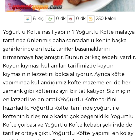
8
Kişi
0
dk
0
dk
250
kalori
Yoğurtlu Köfte nasıl yapılır ? Yoğurtlu Köfte malatya
tarafında ünlenmiş daha sonradan ülkenin başka
şehirlerinde en leziz tarifler basamaklarını
tırmanmaya başlamıştır. Bunun birkaç sebebi vardır.
Koyun kıyması kullanılan tarifimizde koyun
kıymasının lezzetini bolca allıyoruz. Ayrıca köfte
yapımında kullandığımız köfte mazemeleri de her
zamank gibi köftemiz ayrı bir tat katıyor. Sizin için
en lazzetli ve en pratikYoğurtlu Köfte tarifini
hazırladık. Yoğurtlu Köfte tarifinde yoğurt ile
köftenin birleşimi o kadar çok beğenildiki Yoğurtlu
Köfte çorbası ve Yoğurtlu Köfte kebabı şeklinde de
tarifler ortaya çıktı. Yoğurtlu Köfte yapımı en kolay