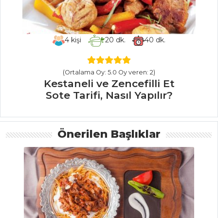
BALIK
YEMEKLERI
Kuşkonmaz
4
kişi
20
dk.
40
dk.
Üzerine Graten
Halibut Balığı
Tarifi, Nasıl Yapılır?
(Ortalama Oy: 5.0 Oy veren: 2)
Kestaneli ve Zencefilli Et
Balık Kavurma
Sote Tarifi, Nasıl Yapılır?
Tarifi, Nasıl Yapılır?
Lavantalı Marine
Somon Tarifi, Nasıl
Önerilen Başlıklar
Yapılır?
Balık Yemekleri
Tüm Tarifleri
İÇECEKLER