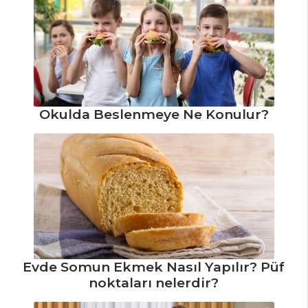
Verdure Tarifi, Nasıl
Yapılır?
Sebzeli Bulgur
Pilavı Tarifi, Nasıl
Yapılır?
Pilav ve Makarna
Okulda Beslenmeye Ne Konulur?
Tüm Tarifleri
Evde Somun Ekmek Nasıl Yapılır? Püf
noktaları nelerdir?