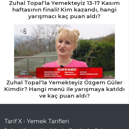
Zuhal Topal'la Yemekteyiz 13-17 Kasım
Perde Pilavı Tarifi,
haftasının finali! Kim kazandı, hangi
Nasıl Yapılır?
yarışmacı kaç puan aldı?
Pesto Soslu ve
Çam Fıstıklı Arpa
Şehriye Pilavı
Tarifi, Nasıl Yapılır?
Pilav ve Makarna
Tüm Tarifleri
İÇECEKLER
Zuhal Topal'la Yemekteyiz Özgem Güler
Kimdir? Hangi menü ile yarışmaya katıldı
Reyhan Şerbeti
ve kaç puan aldı?
Tarifi, Nasıl Yapılır?
Naneli Ayran
Tarifi, Nasıl Yapılır?
Tarif X - Yemek Tarifleri
Kızılcık Şerbeti