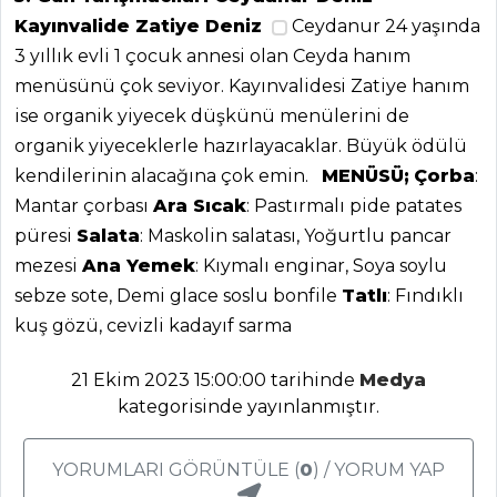
Kayınvalide Zatiye Deniz
Ceydanur 24 yaşında
3 yıllık evli 1 çocuk annesi olan Ceyda hanım
menüsünü çok seviyor. Kayınvalidesi Zatiye hanım
ANASAYFA
ise organik yiyecek düşkünü menülerini de
organik yiyeceklerle hazırlayacaklar. Büyük ödülü
BLOG
kendilerinin alacağına çok emin.
MENÜSÜ;
Çorba
:
Medya
Mantar çorbası
Ara Sıcak
: Pastırmalı pide patates
püresi
Salata
: Maskolin salatası, Yoğurtlu pancar
Aktüel
mezesi
Ana Yemek
: Kıymalı enginar, Soya soylu
Chefs
sebze sote, Demi glace soslu bonfile
Tatlı
: Fındıklı
kuş gözü, cevizli kadayıf sarma
Haber
ŞEFİN TARİFLERİ
21 Ekim 2023 15:00:00 tarihinde
Medya
kategorisinde yayınlanmıştır.
MENÜLER
YORUMLARI GÖRÜNTÜLE (
0
) / YORUM YAP