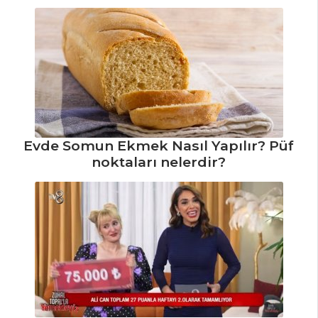
Yapılır?
Bulgur Köfteli
Çorba Tarifi, Nasıl
Yapılır?
Safranlı
Balkabağı Çorbası
Tarifi, Nasıl Yapılır?
Evde Somun Ekmek Nasıl Yapılır? Püf
Çorbalar Tüm
noktaları nelerdir?
Tarifleri
PILAV VE
MAKARNA
Bademli Pilav
Tarifi, Nasıl Yapılır?
Kestane Unlu