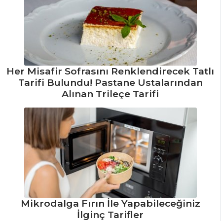
BALIK
YEMEKLERI
Hollandez Soslu
Somon Tarifi, Nasıl
Her Misafir Sofrasını Renklendirecek Tatlı
Yapılır?
Tarifi Bulundu! Pastane Ustalarından
Krepte Levrek
Alınan Trileçe Tarifi
Tarifi, Nasıl Yapılır?
Kivili Bulgur
Keki Üzerinde
Deniz Tarağı Tava
Tarifi, Nasıl Yapılır?
Balık Yemekleri
Tüm Tarifleri
Mikrodalga Fırın İle Yapabileceğiniz
İlginç Tarifler
HAMUR İŞLERI