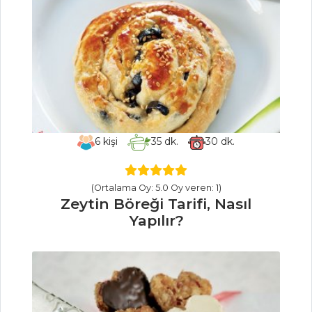
Bakliyat Salatası
Tarifi, Nasıl Yapılır?
Uskumru Balığı
Salatası Tarifi, Nasıl
Yapılır?
Salatalar Tüm
Tarifleri
6
kişi
35
dk.
30
dk.
PILAV VE
(Ortalama Oy: 5.0 Oy veren: 1)
MAKARNA
Zeytin Böreği Tarifi, Nasıl
Yapılır?
Duvaklı Pilav
Tarifi, Nasıl Yapılır?
Etli Makarna
Tarifi, Nasıl Yapılır?
Tavuk Etli