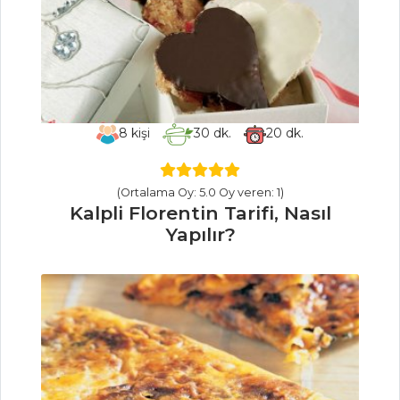
Makarna Tarifi,
Nasıl Yapılır?
Pilav ve Makarna
Tüm Tarifleri
8
kişi
30
dk.
20
dk.
HAMUR İŞLERI
(Ortalama Oy: 5.0 Oy veren: 1)
Sebzeli Börek
Kalpli Florentin Tarifi, Nasıl
Tarifi, Nasıl Yapılır?
Yapılır?
Kaşar Peynirli
Pratik Tava Böreği
Nasıl Yapılır?
Füme Etli Tart
Tarifi, Nasıl Yapılır?
Hamur İşleri Tüm