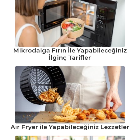
Kalamar Dolma
Tarifi, Nasıl Yapılır?
Mısırlı Barbunya
Piyazı Tarifi, Nasıl
Yapılır?
Mikrodalga Fırın İle Yapabileceğiniz
Karidesli
İlginç Tarifler
Yumurta Tarifi,
Nasıl Yapılır?
Mezeler ve Soslar
Tüm Tarifleri
BALIK
YEMEKLERI
Air Fryer ile Yapabileceğiniz Lezzetler
Palamut Tava
Tarifi, Nasıl Yapılır?