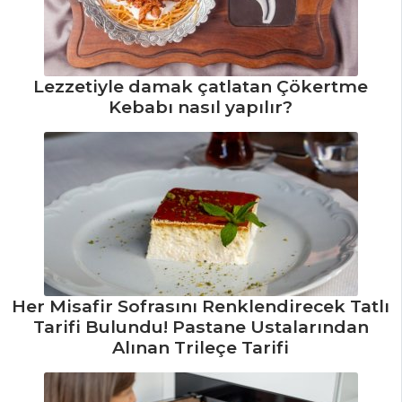
ET YEMEKLERI
Fas Usulü Kuzu
Lezzetiyle damak çatlatan Çökertme
Kol Tarifi, Nasıl
Kebabı nasıl yapılır?
Yapılır?
Kırmızı Biberli
Dana Eti Tarifi,
Nasıl Yapılır?
Sahanda Pirzola
Tarifi, Nasıl Yapılır?
Et Yemekleri Tüm
Her Misafir Sofrasını Renklendirecek Tatlı
Tarifleri
Tarifi Bulundu! Pastane Ustalarından
Alınan Trileçe Tarifi
MEZELER VE
SOSLAR