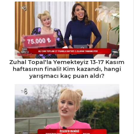
Yapılır?
Kızılcık Şerbeti
Tarifi, Nasıl Yapılır?
İçecekler Tüm
Tarifleri
MASTERCHEF
Zuhal Topal'la Yemekteyiz 13-17 Kasım
haftasının finali! Kim kazandı, hangi
Poşe Yumurtalı
yarışmacı kaç puan aldı?
Salata Tarifi, Nasıl
Yapılır?
Et Döner Tarifi,
Nasıl Yapılır?
Mac Cheese
Tarifi, Nasıl Yapılır?