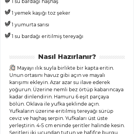
1 su bardağı haşhaş
ANASAYFA
1 yemek kaşığı toz şeker
BLOG
1 yumurta sarısı
Medya
1 su bardağı eritilmiş tereyağı
Aktüel
Chefs
Nasıl Hazırlanır?
Haber
Mayayı ılık suyla birlikte bir kapta eritin.
Unun ortasını havuz gibi açın ve mayalı
ŞEFİN TARİFLERİ
karışımı ekleyin. Azar azar su ilave ederek
yoğurun. Üzerine nemli bez örtüp kabarıncaya
MENÜLER
kadar dinlendirin. Hamuru 6 eşit parçaya
bölün. Oklava ile yufka şeklinde açın.
Tüm
Yufkaların üzerine eritilmiş tereyağı sürüp
ceviz ve haşhaş serpin. Yufkaları üst üste
Kategoriler
yerleştirin. 4-5 cm eninde şeritler halinde kesin.
Şeritleri iki ucundan tutun ve hafifçe burgu