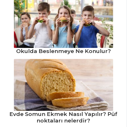
Baklava
Hamuruna Sarılmış
Levrek Tarifi, Nasıl
Yapılır?
Levrek Sarma
Tarifi, Nasıl Yapılır?
Okulda Beslenmeye Ne Konulur?
Balık Yemekleri
Tüm Tarifleri
İÇECEKLER
Safran Şerbeti
Tarifi, Nasıl Yapılır?
Evde Somun Ekmek Nasıl Yapılır? Püf
Böğürtlen
noktaları nelerdir?
Şerbeti Tarifi, Nasıl