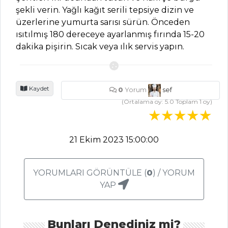
ÇORBALAR
şekli verin. Yağlı kağıt serili tepsiye dizin ve
üzerlerine yumurta sarısı sürün. Önceden
Barbunya
ısıtılmış 180 dereceye ayarlanmış fırında 15-20
Fasulyeli
dakika pişirin. Sıcak veya ılık servis yapın.
Karalahana Çorbası
Tarifi, Nasıl Yapılır?
Biber Soslu
Kaydet
0
Yorum
sef
Rezene Çorbası
(Ortalama oy:
5.0
Toplam
1
oy)
Tarifi, Nasıl Yapılır?
Habenisk Çorbası
Tarifi, Nasıl Yapılır?
21 Ekim 2023 15:00:00
Çorbalar Tüm
Tarifleri
YORUMLARI GÖRÜNTÜLE (
0
) / YORUM
YAP
SEBZE
YEMEKLERI
Bunları Denediniz mi?