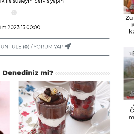
k ile süsleyin. Servis yapın.
Zu
K
kim 2023 15:00:00
k
ÜNTÜLE (
0
) / YORUM YAP
ı Denediniz mi?
Ö
m