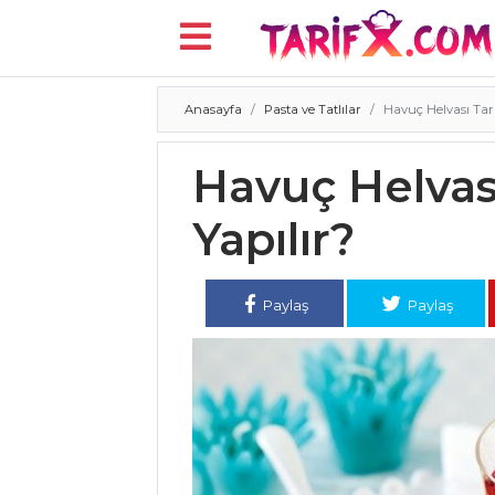
Anasayfa
Pasta ve Tatlılar
Havuç Helvası Tarif
Menü
Havuç Helvası 
Yapılır?
Paylaş
Paylaş