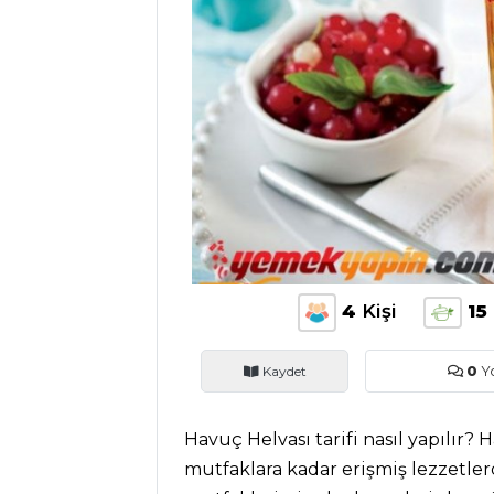
ANASAYFA
BLOG
Medya
Aktüel
Chefs
Haber
ŞEFİN TARİFLERİ
4
Kişi
15
MENÜLER
Kaydet
0
Y
Tüm
Havuç Helvası tarifi nasıl yapılır?
Kategoriler
mutfaklara kadar erişmiş lezzetler