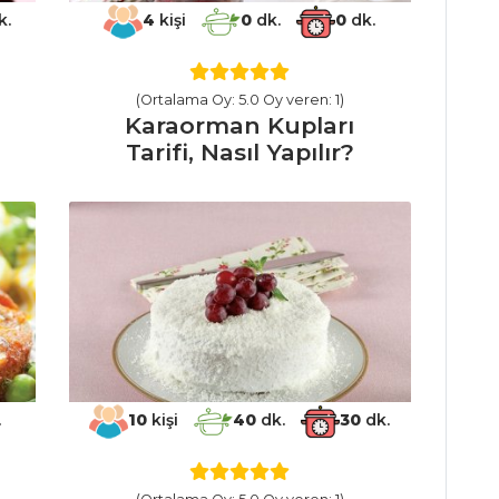
k.
4
kişi
0
dk.
0
dk.
(Ortalama Oy: 5.0 Oy veren: 1)
Karaorman Kupları
Tarifi, Nasıl Yapılır?
.
10
kişi
40
dk.
30
dk.