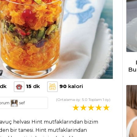
Bu
dk
15
dk
90
kalori
(Ortalama oy:
5.0
Toplam
1
oy)
orum
sef
 Havuç helvası Hint mutfaklarından bizim
den bir tanesi. Hint mutfaklarindan