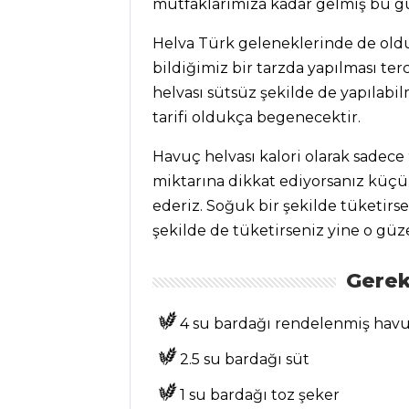
mutfaklarimiza kadar gelmiş bu güze
SALATALAR
Helva Türk geleneklerinde de oldu
Hardal Soslu
bildiğimiz bir tarzda yapılması ter
Yoğurtlu Marul
helvası sütsüz şekilde de yapılabil
Salata Tarifi, Nasıl
tarifi oldukça begenecektir.
Yapılır?
Detox Salata
Havuç helvası kalori olarak sadece 
Tarifi, Nasıl Yapılır?
miktarına dikkat ediyorsanız küçü
Nabeyaki Udon
ederiz. Soğuk bir şekilde tüketirse
Tarifi, Nasıl Yapılır?
şekilde de tüketirseniz yine o güze
Salatalar Tüm
Gerek
Tarifleri
4 su bardağı rendelenmiş hav
SEBZE
2.5 su bardağı süt
YEMEKLERI
1 su bardağı toz şeker
Ispanaklı Köfte