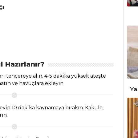
ğı
l Hazırlanır?
rı tencereye alın. 4-5 dakika yüksek ateşte
natın ve havuçlara ekleyin.
Ya
eyip 10 dakika kaynamaya bırakın. Kakule,
rın.