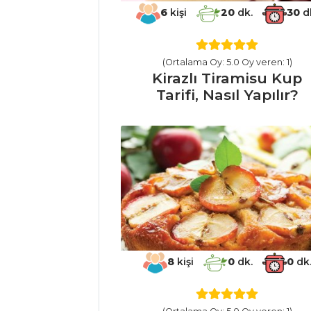
6
kişi
20
dk.
30
d
Mezeler ve Soslar
Tüm Tarifleri
(Ortalama Oy: 5.0 Oy veren: 1)
Kirazlı Tiramisu Kup
HAMUR İŞLERI
Tarifi, Nasıl Yapılır?
Beyaz Peynirli
Pizza Tarifi, Nasıl
Yapılır?
Tulum Peynirli
Kabak Böreği Tarifi,
Nasıl Yapılır?
Milföy Külahında
Patates Tarifi, Nasıl
Yapılır?
8
kişi
0
dk.
0
dk
Hamur İşleri Tüm
Tarifleri