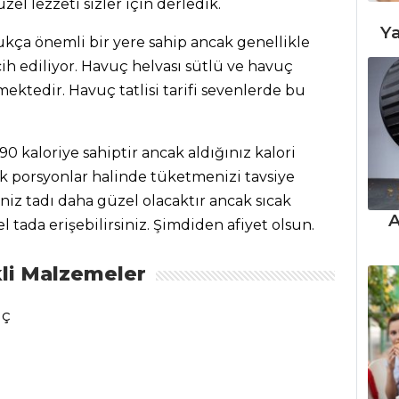
l lezzeti sizler için derledik.
Ya
kça önemli bir yere sahip ancak genellikle
cih ediliyor. Havuç helvası sütlü ve havuç
mektedir. Havuç tatlisi tarifi sevenlerde bu
90 kaloriye sahiptir ancak aldığınız kalori
k porsyonlar halinde tüketmenizi tavsiye
niz tadı daha güzel olacaktır ancak sıcak
A
l tada erişebilirsiniz. Şimdiden afiyet olsun.
li Malzemeler
uç