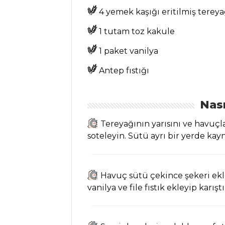
4 yemek kaşığı eritilmiş tereya
Tarifi, Nasıl Yapılır?
Antep Dolma
1 tutam toz kakule
Tarifi, Nasıl Yapılır?
1 paket vanilya
Zeytinyağlı
Dizme Bamya
Antep fıstığı
Tarifi, Nasıl Yapılır?
Sebze Yemekleri
Nası
Tüm Tarifleri
Tereyağının yarısını ve havuçla
soteleyin. Sütü ayrı bir yerde kay
MASTERCHEF
Altın
Havuç sütü çekince şekeri ekl
Yumurtlayan
vanilya ve file fıstık ekleyip karıştı
Tavuk Tarifi, Nasıl
Yapılır?