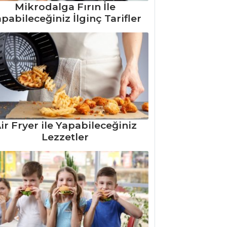
Mikrodalga Fırın İle
pabileceğiniz İlginç Tarifler
ir Fryer ile Yapabileceğiniz
Lezzetler