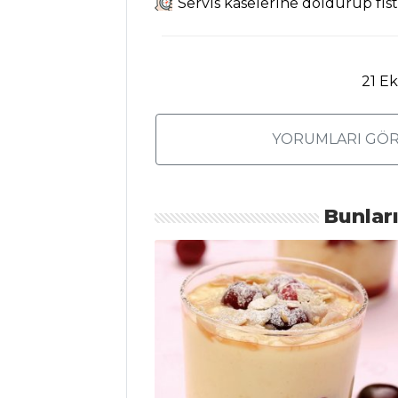
Servis kaselerine doldurup fıstı
Şebit Tarifi, Nasıl
Yapılır?
Mac Cheese
Tarifi, Nasıl Yapılır?
21 E
Masterchef Tüm
Tarifleri
YORUMLARI GÖR
MEZELER VE
Bunlar
SOSLAR
Pancar Turşulu
Süzme Yoğurt
Tarifi, Nasıl Yapılır?
Zeytinli Tapas
Sezar Sos Tarifi,
Nasıl Yapılır?