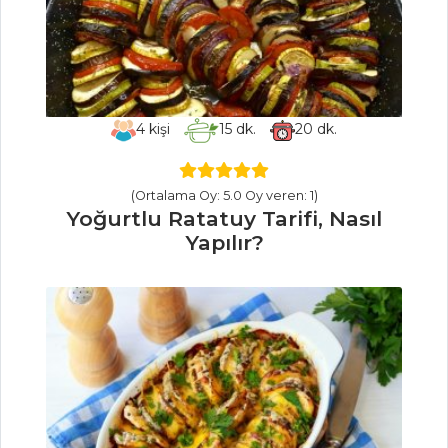
Vişneli Focaccia
Tarifi, Nasıl Yapılır?
Bavyera Pastası
Nasıl Yapılır?
4
kişi
15
dk.
20
dk.
Pasta ve Tatlılar
Tüm Tarifleri
(Ortalama Oy: 5.0 Oy veren: 1)
Yoğurtlu Ratatuy Tarifi, Nasıl
ET YEMEKLERI
Yapılır?
Abant Kebabı
Tarifi, Nasıl Yapılır?
Dana Kavurma
Tarifi, Nasıl Yapılır?
Yenidünya
Kebabı Tarifi, Nasıl
Yapılır?