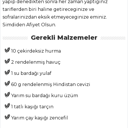
yapip denedikten sonra her zaman yaptiginiz
tariflerden biri haline getireceginize ve
sofralarinizdan eksik etmeyeceginize eminiz.
ANASAYFA
Simdiden Afiyet Olsun.
BLOG
Gerekli Malzemeler
Medya
10 çekirdeksiz hurma
Aktüel
2 rendelenmiş havuç
Chefs
1 su bardağı yulaf
Haber
60 g rendelenmiş Hindistan cevizi
ŞEFİN TARİFLERİ
Yarım su bardağı kuru üzüm
MENÜLER
1 tatlı kaşığı tarçın
Tüm
Yarım çay kaşığı zencefil