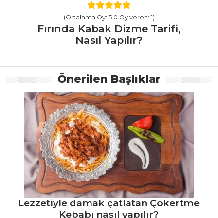
(Ortalama Oy: 5.0 Oy veren: 1)
Kızılcık Şerbeti
Fırında Kabak Dizme Tarifi,
Tarifi, Nasıl Yapılır?
Nasıl Yapılır?
Şalgam Sulu
Ayran Tarifi, Nasıl
Yapılır?
Önerilen Başlıklar
Böğürtlen
Şerbeti Tarifi, Nasıl
Yapılır?
İçecekler Tüm
Tarifleri
PILAV VE
MAKARNA
Lezzetiyle damak çatlatan Çökertme
Nohutlu Firik
Kebabı nasıl yapılır?