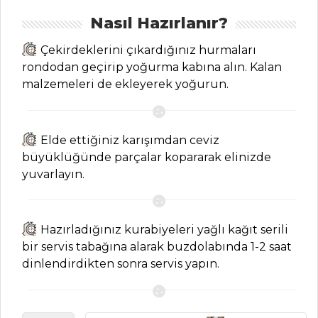
Kategoriler
Nasıl Hazırlanır?
MEZELER VE
Çekirdeklerini çıkardığınız hurmaları
SOSLAR
rondodan geçirip yoğurma kabına alın. Kalan
Bezirgani Tarifi,
malzemeleri de ekleyerek yoğurun.
Nasıl Yapılır?
Pazı Borani
Elde ettiğiniz karışımdan ceviz
Tarifi, Nasıl Yapılır?
büyüklüğünde parçalar kopararak elinizde
Şakşuka Tarifi,
yuvarlayın.
Nasıl Yapılır?
Mezeler ve Soslar
Tüm Tarifleri
Hazırladığınız kurabiyeleri yağlı kağıt serili
bir servis tabağına alarak buzdolabında 1-2 saat
dinlendirdikten sonra servis yapın.
HAMUR İŞLERI
Parça Çikolatalı