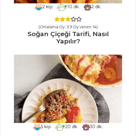
Tüm Tarifleri
2
kişi
10
dk.
2
dk.
SALATALAR
(Ortalama Oy: 3.9 Oy veren: 14)
Soğan Çiçeği Tarifi, Nasıl
Avokadolu Salata
Yapılır?
Tarifi, Nasıl Yapılır?
Otlu Yoğurt
Tarama Tarifi, Nasıl
Yapılır?
Pastırmalı Sıcak
Patates Salatası
Tarifi, Nasıl Yapılır?
Salatalar Tüm
Tarifleri
5
kişi
20
dk.
30
dk.
İÇECEKLER