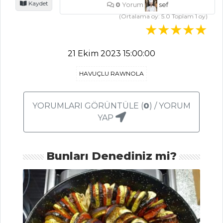
Kaydet
0
Yorum
sef
Kurabiyeler Tarifi,
(Ortalama oy:
5.0
Toplam
1
oy)
Nasıl Yapılır?
Parmesan
Peynirli ve Susamlı
21 Ekim 2023 15:00:00
Tuzlu Kurabiye
Tarifi, Nasıl Yapılır?
HAVUÇLU RAWNOLA
İncirli Kurabiye
Tarifi, Nasıl Yapılır?
YORUMLARI GÖRÜNTÜLE (
0
) / YORUM
YAP
Hamur İşleri Tüm
Tarifleri
Bunları Denediniz mi?
PASTA VE
TATLILAR
Pavlova Tarifi,
Nasıl Yapılır?