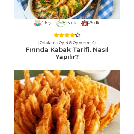
Et Yemekleri Tüm
Tarifleri
4
kişi
15
dk.
25
dk.
SEBZE
(Ortalama Oy: 4.8 Oy veren: 4)
YEMEKLERI
Fırında Kabak Tarifi, Nasıl
Yapılır?
Ispanaklı Patates
Tarifi, Nasıl Yapılır?
Kolandrolu
Kolakas Tarifi, Nasıl
Yapılır?
Pekmezli
Patlıcan Tarifi, Nasıl
Yapılır?
Sebze Yemekleri