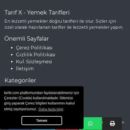
Tarif X - Yemek Tarifleri
En lezzetli yemekler doğru tarifleri ile olur. Sizler için
özel olarak hazırlanan tarifler ile lezzetli yemekler yapın.
Önemli Sayfalar
Çerez Politikası
Gizlilik Politikası
Kul. Sözleşmesi
İletişim
Kategoriler
Çorbalar
tarifx.com platformundan faydalanabilmeniz için
Et Yemekleri
Çerezler (Cookie) kullanılmaktadır. Sitemize
Hamur İşleri
giriş yaparak Çerez bilgileri kullanımını kabul
etmiş sayılıyorsunuz.
Daha fazla bilgi
Salatalar
Tamam
Copyright © Yemek Tarifleri |
yemek tarifi
| 2025 - tarifx.com tüm
hakları saklıdır.