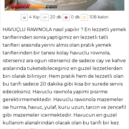
4
Kişi
20
dk
0
dk
108
kalori
HAVUÇLU RAWNOLA nasıl yapılır ? En lezzetli yemek
tariflerinden sonra yaptigimiz en lezzetli tatli
tarifleri arasinda yerini almis olan pratik yemek
tariflerinden bir tanesi kolay havuclu rownola,
isterseniz ara ogun isterseniz de sadece cay ve kahve
aralarinda tuketebileceginiz en guzel lezzetlerden
biri olarak biliniyor. Hem pratik hem de lezzetli olan
bu tarifi sadece 20 dakika gibi kisa bir surede servis
edeceksiniz. Havuclu rawnola yapimi pisirme
gerektirmemektedir. Havuclu rawonola mazemeler
ise hurma, havuc, yulaf, kuru uzun, tarcin ve zencefil
gibi mazemeler icermektedir. Havucun en guzel
kullanim alanalrindan olacak olan bu tarifi bir kez