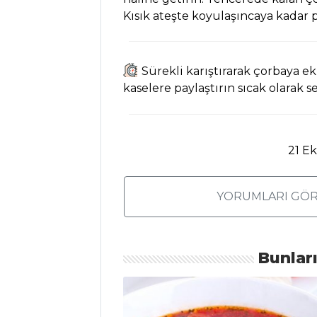
Mantar Soslu
Kısık ateşte koyulaşıncaya kadar p
Krepte Köfte Tarifi,
Nasıl Yapılır?
Keme Kebabı
Sürekli karıştırarak çorbaya ek
Tarifi, Nasıl Yapılır?
kaselere paylaştırın sıcak olarak se
Et Yemekleri Tüm
Tarifleri
21 E
MASTERCHEF
YORUMLARI GÖR
Şebit Tarifi, Nasıl
Yapılır?
Beypazarı
Bunlar
Güveci Tarifi, Nasıl
Yapılır?
Sarımsaklı Toum