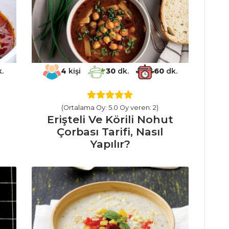
.
4
kişi
30
dk.
60
dk.
(Ortalama Oy: 5.0 Oy veren: 2)
Erişteli Ve Körili Nohut
Çorbası Tarifi, Nasıl
Yapılır?