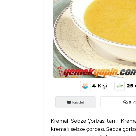
ANASAYFA
BLOG
Medya
Aktüel
Chefs
Haber
4
Kişi
25
ŞEFİN TARİFLERİ
Kaydet
0
Y
MENÜLER
Tüm
Kremalı Sebze Çorbası tarifi. Kremal
kremalı sebze çorbası. Sebze çorba
Kategoriler