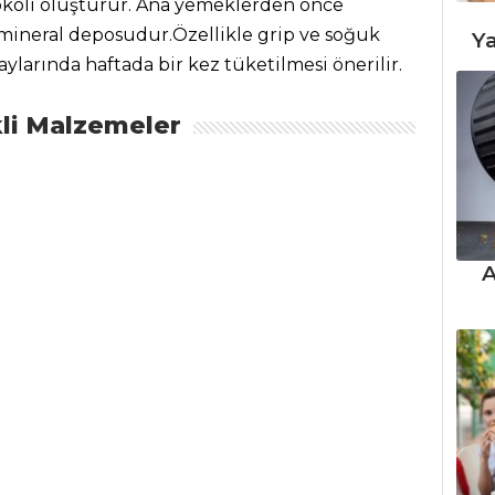
okoli oluşturur. Ana yemeklerden önce
 mineral deposudur.Özellikle grip ve soğuk
Ya
aylarında haftada bir kez tüketilmesi önerilir.
li Malzemeler
A