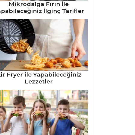
Mikrodalga Fırın İle
pabileceğiniz İlginç Tarifler
ir Fryer ile Yapabileceğiniz
Lezzetler