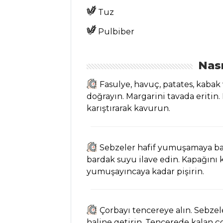
Tuz
El Açması Cevizli
Ev Baklavası Tarifi
Pulbiber
Karamela Pay
Tarifi, Nasıl Yapılır?
Nası
Çikolata Soslu
Ayvalı ve Havuçlu
Fasulye, havuç, patates, kaba
Pasta Tarifi, Nasıl
doğrayın. Margarini tavada eritin. 
Yapılır?
karıştırarak kavurun.
Pasta ve Tatlılar
Tüm Tarifleri
Sebzeler hafif yumuşamaya başl
bardak suyu ilave edin. Kapağını k
yumuşayıncaya kadar pişirin.
ET YEMEKLERI
Fırında Palamut
Tarifi, Nasıl Yapılır?
Çorbayı tencereye alın. Sebzel
haline getirin. Tencerede kalan ço