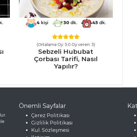
k.
4
kişi
30
dk.
45
dk.
(Ortalama Oy: 5.0 Oy veren: 3)
sı
Sebzeli Hububat
Çorbası Tarifi, Nasıl
Yapılır?
Önemli Sayfalar
Kat
ur.
Çerez Politikası
ile
Gizlilik Politikası
Kul. Sözleşmesi