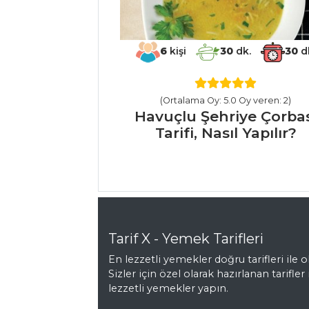
MEZELER VE
6
kişi
30
dk.
30
d
SOSLAR
Tulum Peynirli
(Ortalama Oy: 5.0 Oy veren: 2)
ve Fındıklı
Havuçlu Şehriye Çorba
Domatesler Tarifi,
Tarifi, Nasıl Yapılır?
Nasıl Yapılır?
Pastırmalı ve
Sütlü Patates
Püresi Tarifi, Nasıl
Yapılır?
Biber Soslu
Tarif X - Yemek Tarifleri
Karides Tarifi, Nasıl
En lezzetli yemekler doğru tarifleri ile ol
Yapılır?
Sizler için özel olarak hazırlanan tarifler 
lezzetli yemekler yapın.
Mezeler ve Soslar