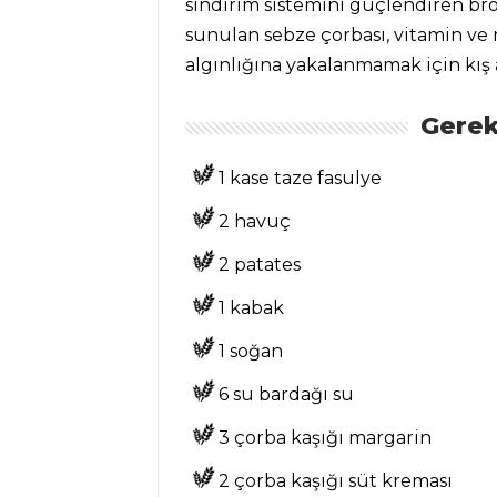
sindirim sistemini güçlendiren br
sunulan sebze çorbası, vitamin ve
SALATALAR
algınlığına yakalanmamak için kış 
Zeytinyağlı Ege
Otları Tarifi, Nasıl
Gerek
Yapılır?
1 kase taze fasulye
Ekmekli Otlu
Patlıcan Salatası
2 havuç
Tarifi, Nasıl Yapılır?
2 patates
Kabak Tarator
Tarifi, Nasıl Yapılır?
1 kabak
Salatalar Tüm
1 soğan
Tarifleri
6 su bardağı su
3 çorba kaşığı margarin
PASTA VE
TATLILAR
2 çorba kaşığı süt kreması