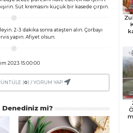
işirin. Süt kremasını küçük bir kasede çırpın.
Zu
K
leyin. 2-3 dakika sonra ateşten alın. Çorbayı
k
rvis yapın. Afiyet olsun.
kim 2023 15:00:00
ÜNTÜLE (
0
) / YORUM YAP
ı Denediniz mi?
Ö
m