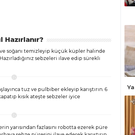
l Hazırlanır?
k ve soğanı temizleyip küçük küpler halinde
Hazırladığınız sebzeleri ilave edip sürekli
Ya
ayınca tuz ve pulbiber ekleyip karıştırın. 6
apatıp kısık ateşte sebzeler iyice
erin yarısından fazlasını robotta ezerek püre
rbaya sebze püresini ilave ederek karıştırın.