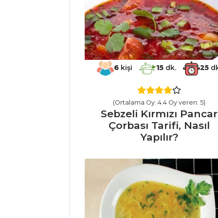
Tarifi, Nasıl Yapılır?
Masterchef Tüm
Tarifleri
6
kişi
15
dk.
25
dk
SEBZE
YEMEKLERI
Yoğurtlu Bakla
(Ortalama Oy: 4.4 Oy veren: 5)
Sebzeli Kırmızı Pancar
Kızartması
Çorbası Tarifi, Nasıl
Fırında Kabak
Yapılır?
Tarifi, Nasıl Yapılır?
Zeytinyağlı
Enginar Tarifi, Nasıl
Yapılır?
Sebze Yemekleri
Tüm Tarifleri