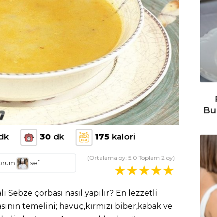
Bu
dk
30
dk
175
kalori
(Ortalama oy:
5.0
Toplam
2
oy)
orum
sef
ı Sebze çorbası nasıl yapılır? En lezzetli
sının temelini; havuç,kırmızı biber,kabak ve