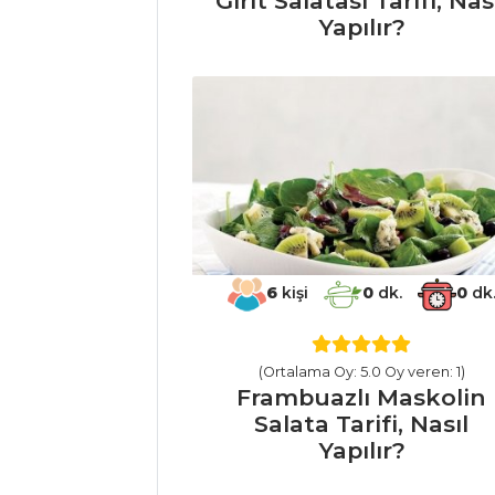
Girit Salatası Tarifi, Nas
Yapılır?
Nasıl Yapılır?
Mezeler ve Soslar
Tüm Tarifleri
PILAV VE
MAKARNA
Hindistan Usulü
Pilav Tarifi, Nasıl
6
kişi
0
dk.
0
dk
Yapılır?
Meyveli Yoğurtlu
Makarna Tarifi,
(Ortalama Oy: 5.0 Oy veren: 1)
Nasıl Yapılır?
Frambuazlı Maskolin
Salata Tarifi, Nasıl
Bezelyeli ve
Yapılır?
Peynirli Pilav Tarifi,
Nasıl Yapılır?