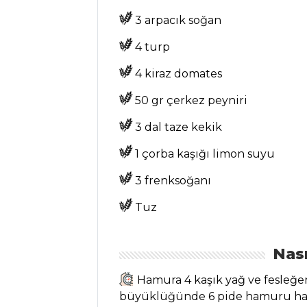
YEMEKLERI
3 arpacık soğan
Mercimekli
4 turp
Karnıyarık Tarifi,
Nasıl Yapılır?
4 kiraz domates
Tarçınlı Börülce
50 gr çerkez peyniri
Tarifi, Nasıl Yapılır?
3 dal taze kekik
Patates Mücveri
Tarifi, Nasıl Yapılır?
1 çorba kaşığı limon suyu
Sebze Yemekleri
3 frenksoğanı
Tüm Tarifleri
Tuz
ET YEMEKLERI
Nası
Renkli Sebzeli
Hamura 4 kaşık yağ ve fesleğen
Soya Soslu Et Tarifi,
büyüklüğünde 6 pide hamuru hazırl