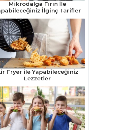
Mikrodalga Fırın İle
pabileceğiniz İlginç Tarifler
ir Fryer ile Yapabileceğiniz
Lezzetler