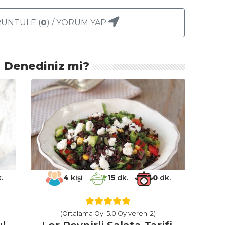
ÜNTÜLE (
0
) / YORUM YAP
ı Denediniz mi?
.
4
kişi
15
dk.
0
dk.
(Ortalama Oy: 5.0 Oy veren: 2)