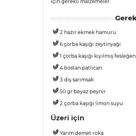
için gerekli malzemeler.
Kategoriler
Gerek
SALATALAR
2 hazır ekmek hamuru
Domates Salatası
Tarifi, Nasıl Yapılır?
6 çorba kaşığı zeytinyağı
Yoğurtlu Tavuk
1 çorba kaşığı kıyılmış fesleğen
Salatası Tarifi, Nasıl
Yapılır?
4 bostan patlıcan
Kuru Börülce
3 diş sarımsak
Salatası Tarifi, Nasıl
Yapılır?
50 gr beyaz peynir
Salatalar Tüm
2 çorba kaşığı limon suyu
Tarifleri
Üzeri için
SEBZE
Yarım demet roka