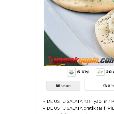
ANASAYFA
BLOG
Medya
Aktüel
Chefs
Haber
6
Kişi
20
ŞEFİN TARİFLERİ
Kaydet
0
Y
MENÜLER
PİDE ÜSTÜ SALATA nasıl yapılır ? P
Tüm
PİDE ÜSTÜ SALATA pratik tarifi P