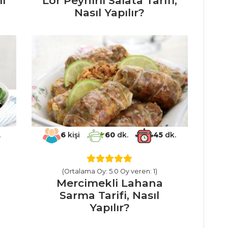
ıl
Lor Peynirli Salata Tarifi,
Nasıl Yapılır?
.
6
kişi
60
dk.
45
dk.
(Ortalama Oy: 5.0 Oy veren: 1)
Mercimekli Lahana
Sarma Tarifi, Nasıl
Yapılır?