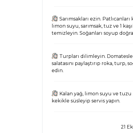
Nasıl Yapılır?
Zencefilli
Havuçlu Dana
Sarımsakları ezin. Patlıcanlar
Antrekot SoteTarifi,
limon suyu, sarımsak, tuz ve 1 kaşı
Nasıl Yapılır?
temizleyin. Soğanları soyup doğra
Kremalı Patatesli
Köfte Tarifi, Nasıl
Yapılır?
Turpları dilimleyin. Domatesler
salatasını paylaştırıp roka, turp,
Et Yemekleri Tüm
edin.
Tarifleri
Kalan yağ, limon suyu ve tuzu 
PASTA VE
kekikle süsleyip servis yapın.
TATLILAR
Muzlu Rulo
Pasta Tarifi, Nasıl
21 E
Yapılır?