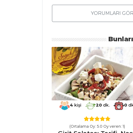
Dama Kek Tarifi,
YORUMLARI GÖR
Nasıl Yapılır?
Kütük Pasta
Tarifi, Nasıl Yapılır?
Bunlar
Pasta ve Tatlılar
Tüm Tarifleri
MEZELER VE
SOSLAR
Fasulye Pilaki
Tarifi, Nasıl Yapılır?
4
kişi
20
dk.
0
dk
Patatesli Ve Çam
Fıstıklı Meze Tarifi,
Nasıl Yapılır?
(Ortalama Oy: 5.0 Oy veren: 1)
Mayonez Tarifi,