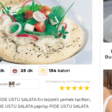
Bu
dk
25
dk
134
kalori
(Ortalama oy:
5.0
Toplam
1
oy)
orum
sef
İDE ÜSTÜ SALATA En lezzetli yemek tarifleri,
İDE ÜSTÜ SALATA yapılışı PİDE ÜSTÜ SALATA