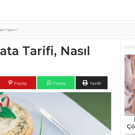
sıl Yapılır?
ta Tarifi, Nasıl
Paylaş
Paylaş
Yazdır
Çö