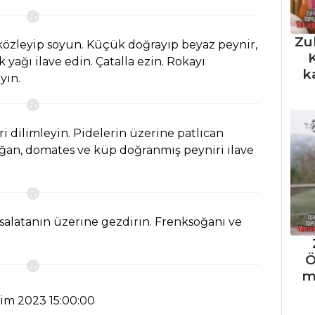
Zu
ı közleyip soyun. Küçük doğrayıp beyaz peynir,
K
k yağı ilave edin. Çatalla ezin. Rokayı
k
yın.
i dilimleyin. Pidelerin üzerine patlıcan
 soğan, domates ve küp doğranmış peyniri ilave
salatanın üzerine gezdirin. Frenksoğanı ve
Ö
m
kim 2023 15:00:00