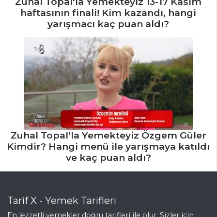
Zuhal Topal'la Yemekteyiz 13-17 Kasım
haftasının finali! Kim kazandı, hangi
yarışmacı kaç puan aldı?
Zuhal Topal'la Yemekteyiz Özgem Güler
Kimdir? Hangi menü ile yarışmaya katıldı
ve kaç puan aldı?
Tarif X - Yemek Tarifleri
En lezzetli yemekler doğru tarifleri ile olur. Sizler için