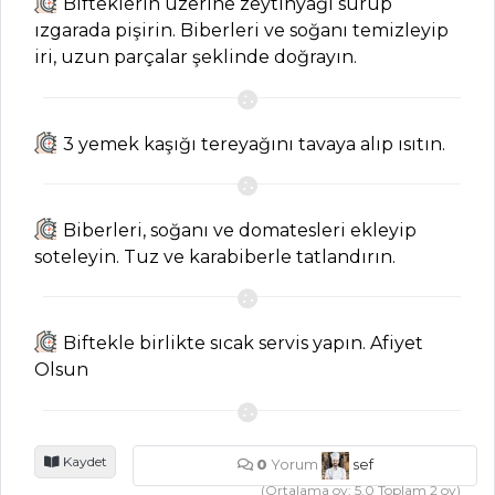
Bifteklerin üzerine zeytinyağı sürüp
ızgarada pişirin. Biberleri ve soğanı temizleyip
SALATALAR
iri, uzun parçalar şeklinde doğrayın.
Zırz Tarifi, Nasıl
Yapılır?
3 yemek kaşığı tereyağını tavaya alıp ısıtın.
Çanakta
Steamfresh Ve
Soyalı Sebze
Biberleri, soğanı ve domatesleri ekleyip
Salatası
soteleyin. Tuz ve karabiberle tatlandırın.
Peynir Ezme
Tarifi, Nasıl Yapılır?
Biftekle birlikte sıcak servis yapın. Afiyet
Salatalar Tüm
Olsun
Tarifleri
BALIK
Kaydet
0
Yorum
sef
YEMEKLERI
(Ortalama oy:
5.0
Toplam
2
oy)