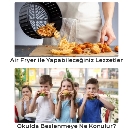
Biber Borani
Pancarlı Ve
Balıklı Meze Tarifi,
Nasıl Yapılır?
Yeşil Zeytinli
Garnitür Tarifi,
Air Fryer ile Yapabileceğiniz Lezzetler
Nasıl Yapılır?
Mezeler ve Soslar
Tüm Tarifleri
Okulda Beslenmeye Ne Konulur?