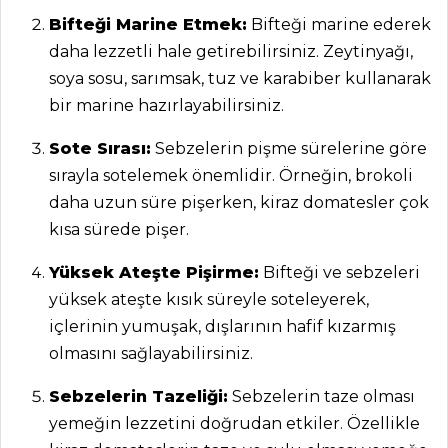
Bifteği Marine Etmek:
Bifteği marine ederek
daha lezzetli hale getirebilirsiniz. Zeytinyağı,
soya sosu, sarımsak, tuz ve karabiber kullanarak
bir marine hazırlayabilirsiniz.
Sote Sırası:
Sebzelerin pişme sürelerine göre
sırayla sotelemek önemlidir. Örneğin, brokoli
ANASAYFA
daha uzun süre pişerken, kiraz domatesler çok
BLOG
kısa sürede pişer.
Medya
Yüksek Ateşte Pişirme:
Bifteği ve sebzeleri
yüksek ateşte kısık süreyle soteleyerek,
Aktüel
içlerinin yumuşak, dışlarının hafif kızarmış
Chefs
olmasını sağlayabilirsiniz.
Haber
Sebzelerin Tazeliği:
Sebzelerin taze olması
yemeğin lezzetini doğrudan etkiler. Özellikle
ŞEFİN TARİFLERİ