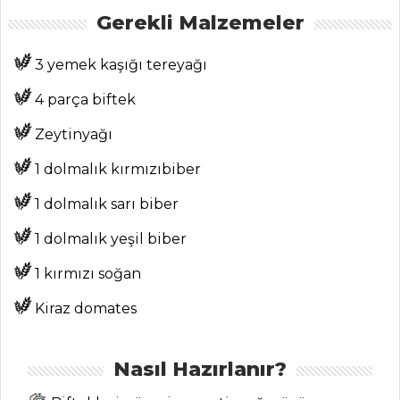
Hamur İşleri Tüm
Gerekli Malzemeler
Tarifleri
3 yemek kaşığı tereyağı
ET YEMEKLERI
4 parça biftek
Terbiyeli Kuzu
Zeytinyağı
Gerdan Tarifi, Nasıl
1 dolmalık kırmızıbiber
Yapılır?
Balıklı
1 dolmalık sarı biber
Tagliatelle Tarifi,
1 dolmalık yeşil biber
Nasıl Yapılır?
1 kırmızı soğan
Sebzeli Kuzu
Çöp Şiş Tarifi, Nasıl
Kiraz domates
Yapılır?
Et Yemekleri Tüm
Nasıl Hazırlanır?
Tarifleri