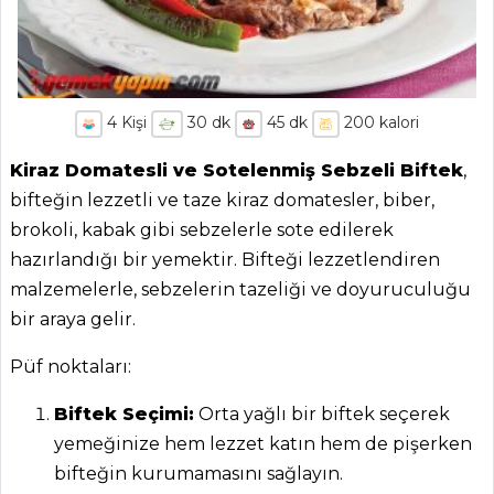
4
Kişi
30
dk
45
dk
200
kalori
Kiraz Domatesli ve Sotelenmiş Sebzeli Biftek
,
bifteğin lezzetli ve taze kiraz domatesler, biber,
brokoli, kabak gibi sebzelerle sote edilerek
hazırlandığı bir yemektir. Bifteği lezzetlendiren
malzemelerle, sebzelerin tazeliği ve doyuruculuğu
bir araya gelir.
Püf noktaları:
Biftek Seçimi:
Orta yağlı bir biftek seçerek
yemeğinize hem lezzet katın hem de pişerken
bifteğin kurumamasını sağlayın.