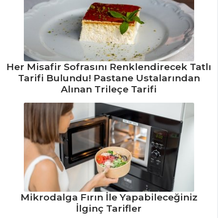
Tüm Tarifleri
İÇECEKLER
Böğürtlen
Her Misafir Sofrasını Renklendirecek Tatlı
Şerbeti Tarifi, Nasıl
Tarifi Bulundu! Pastane Ustalarından
Yapılır?
Alınan Trileçe Tarifi
Zerdeçallı Ayran
Tarifi, Nasıl Yapılır?
Naneli Ayran
Tarifi, Nasıl Yapılır?
İçecekler Tüm
Tarifleri
Mikrodalga Fırın İle Yapabileceğiniz
MEZELER VE
İlginç Tarifler
SOSLAR