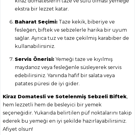
kiraz domateslerin taze ve sulu olması yemeğe
ekstra bir lezzet katar.
MENÜLER
Baharat Seçimi:
Taze kekik, biberiye ve
Tüm
fesleğen, biftek ve sebzelerle harika bir uyum
Kategoriler
sağlar. Ayrıca tuz ve taze çekilmiş karabiber de
kullanabilirsiniz.
HAMUR İŞLERI
Servis Önerisi:
Yemeği taze ve kıyılmış
Mini Çiğ Börek
maydanoz veya fesleğenle süsleyerek servis
Tarifi, Nasıl Yapılır?
edebilirsiniz. Yanında hafif bir salata veya
patates püresi de iyi gider.
Salamlı, Patatesli
ve Peynirli Tart
Kiraz Domatesli ve Sotelenmiş Sebzeli Biftek
,
Tarifi, Nasıl Yapılır?
hem lezzetli hem de besleyici bir yemek
Bademli ve Türk
seçeneğidir. Yukarıda belirtilen püf noktalarını takip
Kahveli Kurabiye
ederek bu yemeği en iyi şekilde hazırlayabilirsiniz.
Tarifi, Nasıl Yapılır?
Afiyet olsun!