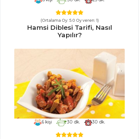
Kuru Meyveli
Dolma Tarifi Tarifi,
Nasıl Yapılır?
(Ortalama Oy: 5.0 Oy veren: 1)
Pirpirim Aşı
Hamsi Diblesi Tarifi, Nasıl
Tarifi, Nasıl Yapılır?
Yapılır?
Masterchef Tüm
Tarifleri
PILAV VE
MAKARNA
Mini Mac Cheese
tarifi Tarifi, Nasıl
Yapılır?
Ziyafet Pilavı
6
kişi
30
dk.
30
dk.
Tarifi, Nasıl Yapılır?