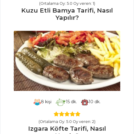
Tavuk Etli ve
(Ortalama Oy: 5.0 Oy veren: 1)
Sebzeli Pilav Tarifi,
Kuzu Etli Bamya Tarifi, Nasıl
Nasıl Yapılır?
Yapılır?
Pilav ve Makarna
Tüm Tarifleri
ÇORBALAR
Kış Çorbası Tarifi,
Nasıl Yapılır?
Semizotlu
Soğuk Çorba Tarifi,
Nasıl Yapılır?
8
kişi
15
dk.
10
dk.
Zencefilli Ve
Muskat Cevizli
(Ortalama Oy: 5.0 Oy veren: 2)
Patates Çorbası
Izgara Köfte Tarifi, Nasıl
Tarifi, Nasıl Yapılır?