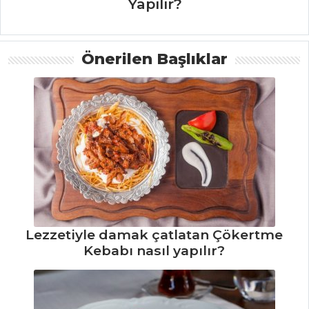
Yapılır?
Çorbalar Tüm
Tarifleri
Önerilen Başlıklar
SEBZE
YEMEKLERI
Soğan Çiçeği
Tarifi, Nasıl Yapılır?
Zeytinyağlı
Kabak Tarifi, Nasıl
Yapılır?
Zeytinyağlı
Lezzetiyle damak çatlatan Çökertme
Kebabı nasıl yapılır?
Arapsaçı Tarifi,
Nasıl Yapılır?
Sebze Yemekleri