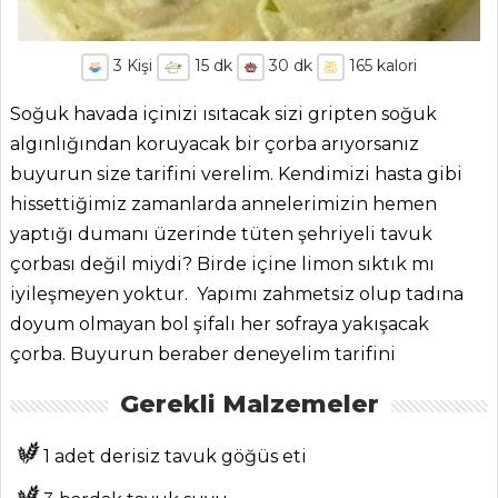
3
Kişi
15
dk
30
dk
165
kalori
Soğuk havada içinizi ısıtacak sizi gripten soğuk
algınlığından koruyacak bir çorba arıyorsanız
buyurun size tarifini verelim. Kendimizi hasta gibi
hissettiğimiz zamanlarda annelerimizin hemen
yaptığı dumanı üzerinde tüten şehriyeli tavuk
çorbası değil miydi? Birde içine limon sıktık mı
iyileşmeyen yoktur. Yapımı zahmetsiz olup tadına
doyum olmayan bol şifalı her sofraya yakışacak
çorba. Buyurun beraber deneyelim tarifini
Gerekli Malzemeler
1 adet derisiz tavuk göğüs eti