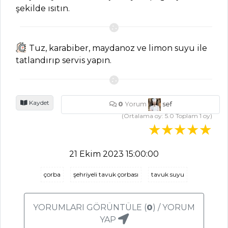
şekilde ısıtın.
MASTERCHEF
Tuz, karabiber, maydanoz ve limon suyu ile
Tavuklu Şiş
tatlandırıp servis yapın.
Mantı Tarifi, Nasıl
Yapılır?
Guacamole
Kaydet
Tarifi, Nasıl Yapılır?
0
Yorum
sef
(Ortalama oy:
5.0
Toplam
1
oy)
Tabbule Tarifi,
Nasıl Yapılır?
21 Ekim 2023 15:00:00
Masterchef Tüm
Tarifleri
çorba
şehriyeli tavuk çorbası
tavuk suyu
PASTA VE
YORUMLARI GÖRÜNTÜLE (
0
) / YORUM
TATLILAR
YAP