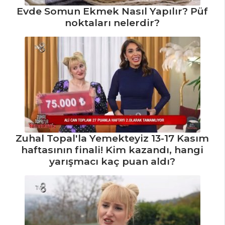
Evde Somun Ekmek Nasıl Yapılır? Püf
noktaları nelerdir?
İÇECEKLER
Kızılcık Şerbeti
Tarifi, Nasıl Yapılır?
Elma Şerbeti
Tarifi, Nasıl Yapılır?
Pancarlı
Fesleğenli Ayran
Zuhal Topal'la Yemekteyiz 13-17 Kasım
Tarifi, Nasıl Yapılır?
haftasının finali! Kim kazandı, hangi
İçecekler Tüm
yarışmacı kaç puan aldı?
Tarifleri