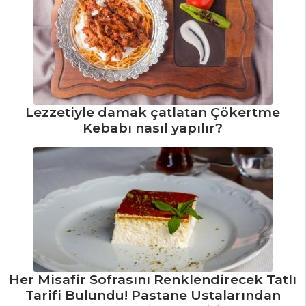
Salatası Tarifi, Nasıl
Yapılır?
Salatalar Tüm
Tarifleri
Lezzetiyle damak çatlatan Çökertme
BALIK
Kebabı nasıl yapılır?
YEMEKLERI
Biber Beğendili
Zargana Hoplatma
Tarifi, Nasıl Yapılır?
Fasulye Püreli
Somon Balığı Tarifi,
Nasıl Yapılır?
Somon Balığı
Her Misafir Sofrasını Renklendirecek Tatlı
Pastası Tarifi, Nasıl
Tarifi Bulundu! Pastane Ustalarından
Yapılır?