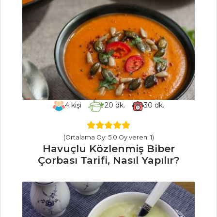
Tarifi, Nasıl Yapılır?
Soslu Mavi
Yengeç Tarifi, Nasıl
Yapılır?
Mezeler ve Soslar
Tüm Tarifleri
4
kişi
20
dk.
30
dk.
SEBZE
YEMEKLERI
(Ortalama Oy: 5.0 Oy veren: 1)
Karalahana
Havuçlu Közlenmiş Biber
Kavurması Tarifi,
Çorbası Tarifi, Nasıl Yapılır?
Nasıl Yapılır?
Patlıcan Sandal
Tarifi, Nasıl Yapılır?
Kinoalı Girit