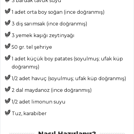
3 bardak tavuk suyu
1 adet orta boy soğan (ince doğranmış)
3 diş sarımsak (ince doğranmış)
ANASAYFA
3 yemek kaşığı zeytinyağı
BLOG
50 gr. tel şehriye
Medya
1 adet küçük boy patates (soyulmuş; ufak küp
Aktüel
doğranmış)
Chefs
1/2 adet havuç (soyulmuş; ufak küp doğranmış)
Haber
2 dal maydanoz (ince doğranmış)
ŞEFİN TARİFLERİ
1/2 adet limonun suyu
Tuz, karabiber
MENÜLER
Tüm
Nasıl Hazırlanır?