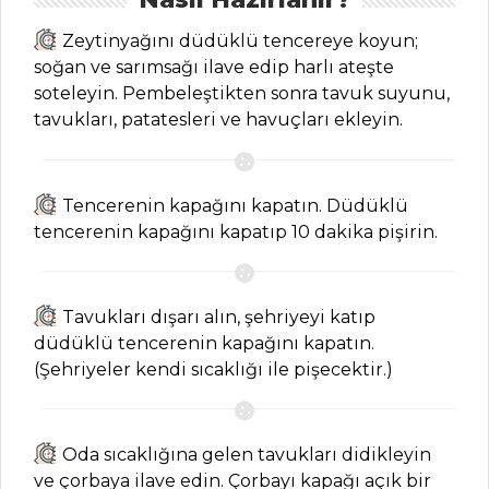
Kategoriler
Zeytinyağını düdüklü tencereye koyun;
soğan ve sarımsağı ilave edip harlı ateşte
HAMUR İŞLERI
soteleyin. Pembeleştikten sonra tavuk suyunu,
tavukları, patatesleri ve havuçları ekleyin.
Kıymalı ve İnce
Bulgurlu Börek
Tarifi, Nasıl Yapılır?
Tencerenin kapağını kapatın. Düdüklü
Balkabaklı ve
tencerenin kapağını kapatıp 10 dakika pişirin.
Karamelize Soğanlı
Tart Tarifi, Nasıl
Yapılır?
Tavukları dışarı alın, şehriyeyi katıp
düdüklü tencerenin kapağını kapatın.
Yaban Mersinli
(Şehriyeler kendi sıcaklığı ile pişecektir.)
Tartölet Tarifi, Nasıl
Yapılır?
Hamur İşleri Tüm
Oda sıcaklığına gelen tavukları didikleyin
Tarifleri
ve çorbaya ilave edin. Çorbayı kapağı açık bir