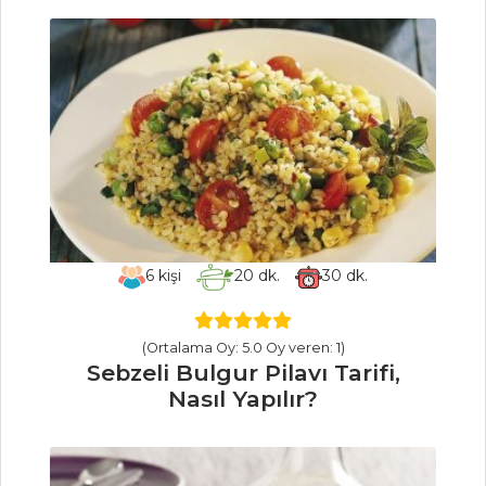
Poşe Yumurtalı
Salata Tarifi, Nasıl
Yapılır?
Altın
Yumurtlayan
Tavuk Tarifi, Nasıl
Yapılır?
Masterchef Tüm
Tarifleri
6
kişi
20
dk.
30
dk.
BALIK
(Ortalama Oy: 5.0 Oy veren: 1)
YEMEKLERI
Sebzeli Bulgur Pilavı Tarifi,
Nasıl Yapılır?
Sahanda
Uskumru Tarifi,
Nasıl Yapılır?