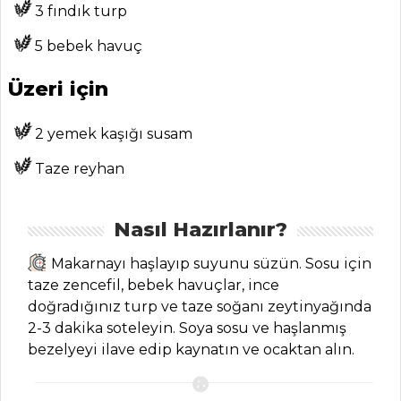
3 fındık turp
Kategoriler
5 bebek havuç
PILAV VE
Üzeri için
MAKARNA
Datça Usulü
2 yemek kaşığı susam
Patlıcanlı Makarna
Taze reyhan
Tarifi, Nasıl Yapılır?
İzmir Pilavı
Tarifi, Nasıl Yapılır?
Nasıl Hazırlanır?
Çikolatalı
Makarnayı haşlayıp suyunu süzün. Sosu için
Makarna Tarifi,
taze zencefil, bebek havuçlar, ince
Nasıl Yapılır?
doğradığınız turp ve taze soğanı zeytinyağında
2-3 dakika soteleyin. Soya sosu ve haşlanmış
Pilav ve Makarna
bezelyeyi ilave edip kaynatın ve ocaktan alın.
Tüm Tarifleri