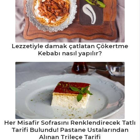
Tüm Tarifleri
ÇORBALAR
Ekşilaya Çorbası
Lezzetiyle damak çatlatan Çökertme
Tarifi, Nasıl Yapılır?
Kebabı nasıl yapılır?
Korsan Çorbası
Tarifi, Nasıl Yapılır?
Peynirli Ispanak
Çorbası Tarifi, Nasıl
Yapılır?
Çorbalar Tüm
Tarifleri
Her Misafir Sofrasını Renklendirecek Tatlı
Tarifi Bulundu! Pastane Ustalarından
Alınan Trileçe Tarifi
PASTA VE