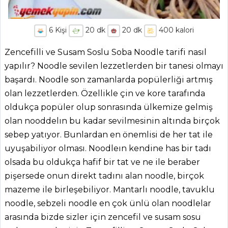
6
Kişi
20
dk
20
dk
400
kalori
Zencefilli ve Susam Soslu Soba Noodle tarifi nasıl
yapılır? Noodle sevilen lezzetlerden bir tanesi olmayı
başardı. Noodle son zamanlarda popülerliği artmış
olan lezzetlerden. Özellikle çin ve kore tarafında
oldukça popüler olup sonrasında ülkemize gelmiş
olan nooddelın bu kadar sevilmesinin altında birçok
sebep yatıyor. Bunlardan en önemlisi de her tat ile
uyuşabiliyor olması. Noodleın kendine has bir tadı
olsada bu oldukça hafif bir tat ve ne ile beraber
pişersede onun direkt tadını alan noodle, birçok
mazeme ile birleşebiliyor. Mantarlı noodle, tavuklu
noodle, sebzeli noodle en çok ünlü olan noodlelar
arasında bizde sizler için zencefil ve susam sosu