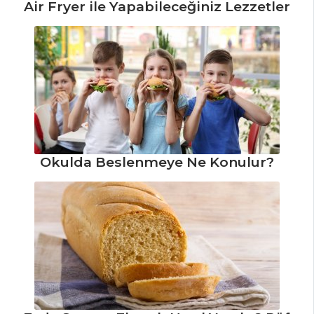
Air Fryer ile Yapabileceğiniz Lezzetler
Ekşili Pazı Tarifi,
Nasıl Yapılır?
Etli Domates
Dolması Tarifi, Nasıl
Yapılır?
Zeytinyağlı
Bakla Tarifi, Nasıl
Okulda Beslenmeye Ne Konulur?
Yapılır?
Sebze Yemekleri
Tüm Tarifleri
HAMUR İŞLERI
Çikolatalı Pretzel
Tarifi, Nasıl Yapılır?