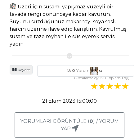
ET YEMEKLERI
Üzeri için susamı yapışmaz yüzeyli bir
tavada rengi dönünceye kadar kavurun.
Kağıt Kebabı
Suyunu süzdüğünüz makarnayı soya soslu
Tarifi, Nasıl Yapılır?
harcın üzerine ilave edip karıştırın. Kavrulmuş
susam ve taze reyhan ile süsleyerek servis
Kıbrıs Köftesi
yapın.
Tarifi, Nasıl Yapılır?
Pırasalı Güveç
Tarifi, Nasıl Yapılır?
Kaydet
0
Yorum
sef
Et Yemekleri Tüm
(Ortalama oy:
5.0
Toplam
1
oy)
Tarifleri
21 Ekim 2023 15:00:00
SALATALAR
Mandalinalı ve
YORUMLARI GÖRÜNTÜLE (
0
) / YORUM
Zeytinyağlı Yer
YAP
Elması Tarifi, Nasıl