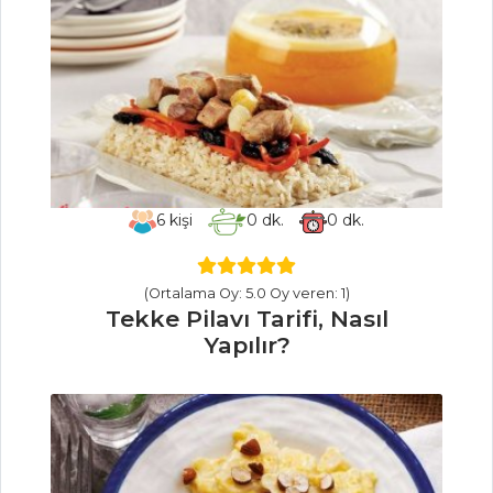
Soya Soslu Somo
Tarifi, Nasıl Yapılır?
n
Kılıç Balığı Şiş
Tarifi, Nasıl Yapılır?
Balık Yemekleri
Tüm Tarifleri
6
kişi
0
dk.
0
dk.
İÇECEKLER
(Ortalama Oy: 5.0 Oy veren: 1)
Tekke Pilavı Tarifi, Nasıl
Naneli Limon
Yapılır?
Şerbeti Tarifi, Nasıl
Yapılır?
Reyhan Şerbeti
Tarifi, Nasıl Yapılır?
Pancarlı