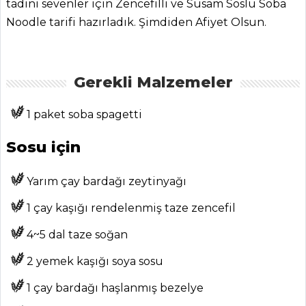
tadını sevenler için Zencefilli ve Susam Soslu Soba
Noodle tarifi hazırladık. Şimdiden Afiyet Olsun.
ANASAYFA
Gerekli Malzemeler
BLOG
1 paket soba spagetti
Medya
Sosu için
Aktüel
Chefs
Yarım çay bardağı zeytinyağı
Haber
1 çay kaşığı rendelenmiş taze zencefil
ŞEFİN TARİFLERİ
4~5 dal taze soğan
2 yemek kaşığı soya sosu
MENÜLER
1 çay bardağı haşlanmış bezelye
Tüm