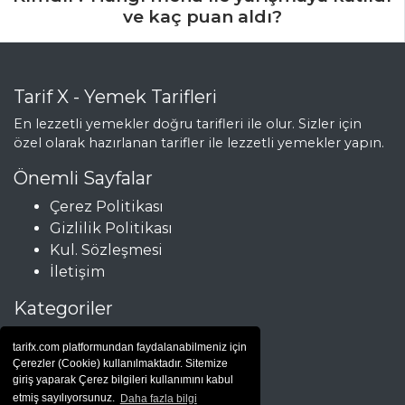
Sebze Yemekleri
ve kaç puan aldı?
Tüm Tarifleri
MEZELER VE
Tarif X - Yemek Tarifleri
SOSLAR
En lezzetli yemekler doğru tarifleri ile olur. Sizler için
özel olarak hazırlanan tarifler ile lezzetli yemekler yapın.
Balkabağı Püresi
Tarifi, Nasıl Yapılır?
Önemli Sayfalar
Levrek Marin
Çerez Politikası
Tarifi? Nasıl Yapılır?
Gizlilik Politikası
Kul. Sözleşmesi
Mastave Tarifi,
İletişim
Nasıl Yapılır?
Kategoriler
Mezeler ve Soslar
Tüm Tarifleri
Çorbalar
tarifx.com platformundan faydalanabilmeniz için
Et Yemekleri
Çerezler (Cookie) kullanılmaktadır. Sitemize
Hamur İşleri
giriş yaparak Çerez bilgileri kullanımını kabul
ÇORBALAR
etmiş sayılıyorsunuz.
Daha fazla bilgi
Salatalar