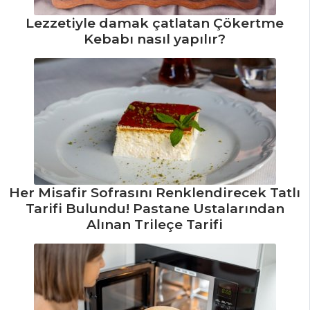
PILAV VE
MAKARNA
Lezzetiyle damak çatlatan Çökertme
Kebabı nasıl yapılır?
Bezelyeli Pilav
Tarifi, Nasıl Yapılır?
Bici Aşı Tarifi,
Nasıl Yapılır?
Havuçlu Pirinç
Pilavı Tarifi, Nasıl
Yapılır?
Pilav ve Makarna
Her Misafir Sofrasını Renklendirecek Tatlı
Tüm Tarifleri
Tarifi Bulundu! Pastane Ustalarından
Alınan Trileçe Tarifi
SALATALAR
Krutonlu Ve
Renkli Köz Biberli