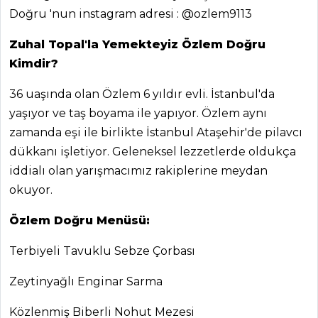
Haber
Doğru 'nun instagram adresi : @ozlem9113
ŞEFİN TARİFLERİ
Zuhal Topal'la Yemekteyiz Özlem Doğru
Kimdir?
MENÜLER
36 uaşında olan Özlem 6 yıldır evli. İstanbul'da
Tüm
yaşıyor ve taş boyama ile yapıyor. Özlem aynı
Kategoriler
zamanda eşi ile birlikte İstanbul Ataşehir'de pilavcı
dükkanı işletiyor. Geleneksel lezzetlerde oldukça
MASTERCHEF
iddialı olan yarışmacımız rakiplerine meydan
okuyor.
Kuru Meyveli
Özlem Doğru Menüsü:
Dolma Tarifi Tarifi,
Nasıl Yapılır?
Terbiyeli Tavuklu Sebze Çorbası
Chili Con Carne
Tarifi, Nasıl Yapılır?
Zeytinyağlı Enginar Sarma
Sütlü Dil Balığı
Közlenmiş Biberli Nohut Mezesi