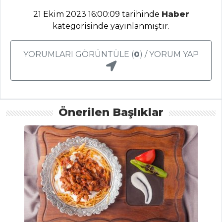
21 Ekim 2023 16:00:09 tarihinde
Haber
kategorisinde yayınlanmıştır.
BALIK
YEMEKLERI
YORUMLARI GÖRÜNTÜLE (
0
) / YORUM YAP
Kağıtta Narlı
Palamut Tarifi,
Nasıl Yapılır?
Palamut Köftesi
Önerilen Başlıklar
Tarifi, Nasıl Yapılır?
Taze Kişnişli
Kırlangıç Köftesi
Tarifi, Nasıl Yapılır?
Balık Yemekleri
Tüm Tarifleri