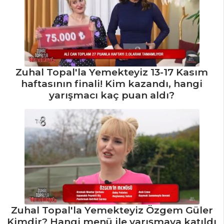
Mahlepli Simitler
Tarifi, Nasıl Yapılır?
Hamur İşleri Tüm
Tarifleri
Zuhal Topal'la Yemekteyiz 13-17 Kasım
haftasının finali! Kim kazandı, hangi
SEBZE
yarışmacı kaç puan aldı?
YEMEKLERI
Fener Balıklı
Türlü Tarifi, Nasıl
Yapılır?
Cevizli Tavuk
Tarifi, Nasıl Yapılır?
Patates Bravas
Tarifi, Nasıl Yapılır?
Zuhal Topal'la Yemekteyiz Özgem Güler
Kimdir? Hangi menü ile yarışmaya katıldı