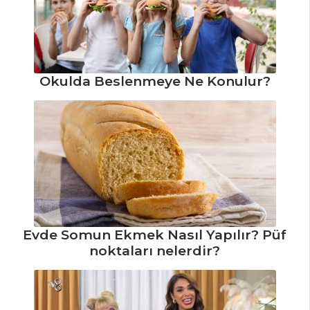
Çikolata Soslu
Meyve Kup Tarifi,
Nasıl Yapılır?
Alman Pastası
Okulda Beslenmeye Ne Konulur?
Tarifi, Nasıl Yapılır?
Pasta ve Tatlılar
Tüm Tarifleri
HAMUR İŞLERI
Patatesli ve
Sebzeli Börek
Evde Somun Ekmek Nasıl Yapılır? Püf
Tarifi, Nasıl Yapılır?
noktaları nelerdir?
Barbekü Soslu
Pizza Tarifi, Nasıl
Yapılır?