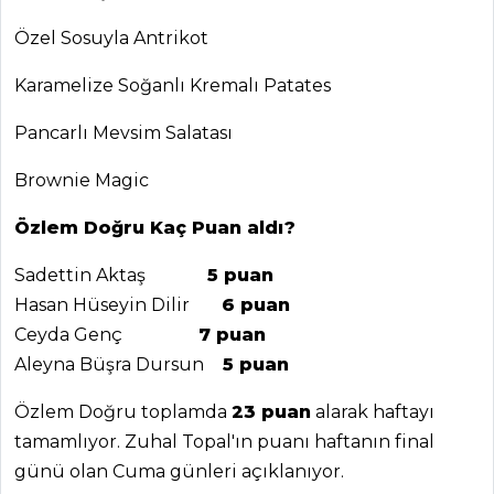
Tarifi, Nasıl Yapılır?
Özel Sosuyla Antrikot
Masterchef Tüm
Tarifleri
Karamelize Soğanlı Kremalı Patates
Pancarlı Mevsim Salatası
ET YEMEKLERI
Brownie Magic
Barbekü Soslu
Özlem Doğru Kaç Puan aldı?
Biftek Tarifi, Nasıl
Yapılır?
Sadettin Aktaş
5 puan
Biftekli Sebze
Hasan Hüseyin Dilir
6 puan
Güveci Tarifi, Nasıl
Ceyda Genç
7 puan
Yapılır?
Aleyna Büşra Dursun
5 puan
Kestaneli Et Sote
Tarifi, Nasıl Yapılır?
Özlem Doğru toplamda
23 puan
alarak haftayı
tamamlıyor. Zuhal Topal'ın puanı haftanın final
Et Yemekleri Tüm
günü olan Cuma günleri açıklanıyor.
Tarifleri