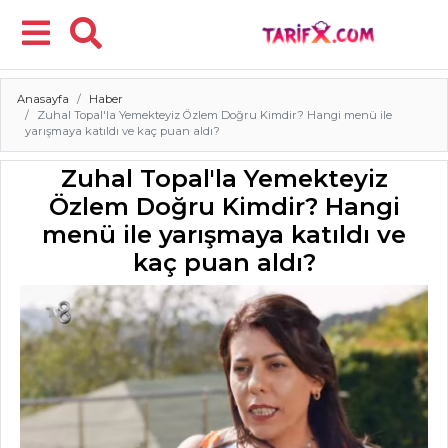
Anasayfa
Haber
Menü
Zuhal Topal'la Yemekteyiz Özlem Doğru Kimdir? Hangi menü ile
yarışmaya katıldı ve kaç puan aldı?
Zuhal Topal'la Yemekteyiz
Özlem Doğru Kimdir? Hangi
menü ile yarışmaya katıldı ve
kaç puan aldı?