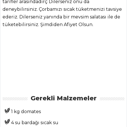
tarifler arasındadırç Dilerseniz onu da
deneybilirsiniz. Çorbamızı sıcak tüketmenizi tavsiye
ederiz. Dilerseniz yanında bir mevsim salatası ile de
ANASAYFA
tüketebilirsiniz. Şimdiden Afiyet Olsun.
BLOG
Medya
Aktüel
Chefs
Haber
ŞEFİN TARİFLERİ
Gerekli Malzemeler
MENÜLER
1 kg domates
Tüm
4 su bardağı sıcak su