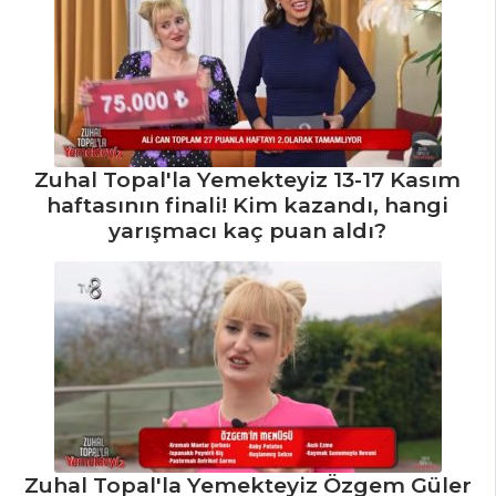
Bezelye Tarifi, Nasıl
Yapılır?
Bulgurlu Pazı
Dolması Tarifi, Nasıl
Yapılır?
Labada Sarma
Zuhal Topal'la Yemekteyiz 13-17 Kasım
Tarifi, Nasıl Yapılır?
haftasının finali! Kim kazandı, hangi
Sebze Yemekleri
yarışmacı kaç puan aldı?
Tüm Tarifleri
Zuhal Topal'la Yemekteyiz Özgem Güler