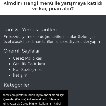
Kimdir? Hangi menü ile yarışmaya katıldı
ve kaç puan aldı?
Tarif X - Yemek Tarifleri
En lezzetli yemekler doğru tarifleri ile olur. Sizler için
özel olarak hazırlanan tarifler ile lezzetli yemekler yapın.
Önemli Sayfalar
Çerez Politikası
Gizlilik Politikası
Kul. Sözleşmesi
İletişim
Kategoriler
Çorbalar
tarifx.com platformundan faydalanabilmeniz için
Et Yemekleri
Çerezler (Cookie) kullanılmaktadır. Sitemize
Hamur İşleri
giriş yaparak Çerez bilgileri kullanımını kabul