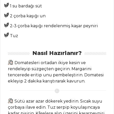
Kategoriler
1 su bardağı süt
2 çorba kaşığı un
PILAV VE
MAKARNA
2-3 çorba kaşığı rendelenmiş kaşar peyniri
Kuruyemişli ve
Tuz
Kuru Meyveli Pilav
Tarifi, Nasıl Yapılır?
Nasıl Hazırlanır?
İç Baklalı Bulgur
Pilavı Tarifi, Nasıl
Domatesleri ortadan ikiye kesin ve
Yapılır?
rendeleyip süzgeçten geçirin. Margarini
Renkli Spagetti
tencerede eritip unu pembeleştirin. Domatesi
Tarifi, Nasıl Yapılır?
ekleyip 2 dakika karıştırarak kavurun.
Pilav ve Makarna
Tüm Tarifleri
Sütü azar azar dökerek yedirin. Sıcak suyu
çorbaya ilave edin. Tuz serpip koyulaşıncaya
kadar pişirin. Kâselere alıp üzerini kaşarpeyniri