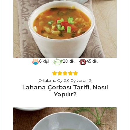
Ekmek Köftesi
Tarifi, Nasıl Yapılır?
Karidesli
Tonnarelli Tarifi,
Nasıl Yapılır?
Izgara Pirzola
Tarifi, Nasıl Yapılır?
6
kişi
20
dk.
45
dk.
Et Yemekleri Tüm
Tarifleri
(Ortalama Oy: 5.0 Oy veren: 2)
Lahana Çorbası Tarifi, Nasıl
Yapılır?
BALIK
YEMEKLERI
Çikolatalı Sufle
Tarifi, Nasıl Yapılır?
Güveçte Safran