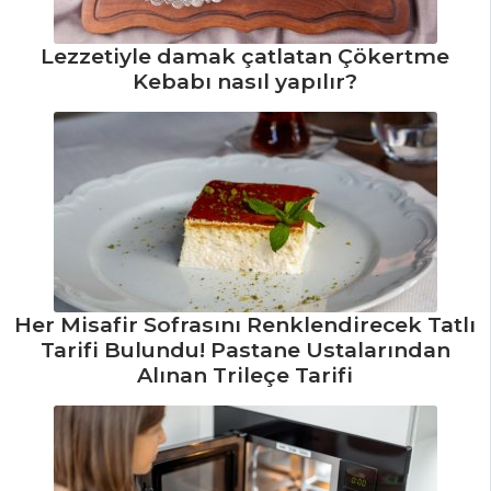
Pasta ve Tatlılar
Tüm Tarifleri
Lezzetiyle damak çatlatan Çökertme
Kebabı nasıl yapılır?
MASTERCHEF
Altın
Yumurtlayan
Tavuk Tarifi, Nasıl
Yapılır?
Ispanaklı Pasta
Tarifi, Nasıl Yapılır?
Her Misafir Sofrasını Renklendirecek Tatlı
Kibbe Tarifi,
Tarifi Bulundu! Pastane Ustalarından
Nasıl Yapılır?
Alınan Trileçe Tarifi
Masterchef Tüm
Tarifleri