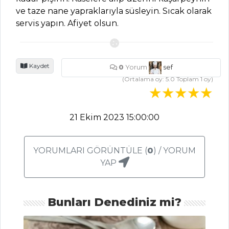
ÇORBALAR
ve taze nane yapraklarıyla süsleyin. Sıcak olarak
servis yapın. Afiyet olsun.
Patlıcan Çorbası
Tarifi, Nasıl Yapılır?
Maraş Usulü
Kaydet
0
Yorum
sef
Şalgamlı Tarhana
(Ortalama oy:
5.0
Toplam
1
oy)
Çorbası Tarifi, Nasıl
Yapılır?
Hünkar Tarhana
21 Ekim 2023 15:00:00
Çorbası Tarifi, Nasıl
Yapılır?
YORUMLARI GÖRÜNTÜLE (
0
) / YORUM
Çorbalar Tüm
YAP
Tarifleri
Bunları Denediniz mi?
ET YEMEKLERI
Pastırmalı