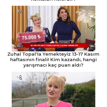
Yapılır?
Kızılcık Şerbeti
Tarifi, Nasıl Yapılır?
İçecekler Tüm
Tarifleri
MEZELER VE
Zuhal Topal'la Yemekteyiz 13-17 Kasım
SOSLAR
haftasının finali! Kim kazandı, hangi
yarışmacı kaç puan aldı?
Karidesli Bamya
Tarifi, Nasıl Yapılır?
ÇİĞ KARİDES
Tarifi, Nasıl Yapılır?
Midye Dolma
Tarifi, Nasıl Yapılır?