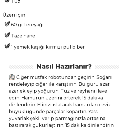
Tuz
ANASAYFA
Üzeri için
BLOG
60 gr tereyağı
Medya
Taze nane
Aktüel
1 yemek kaşığı kırmızı pul biber
Chefs
Haber
Nasıl Hazırlanır?
ŞEFİN TARİFLERİ
Ciğer mutfak robotundan geçirin. Soğanı
rendeleyip ciğer ile karıştırın. Bulguru azar
azar ekleyip yoğurun. Tuz ve reyhanı ilave
MENÜLER
edin. Hamurun üzerini örterek 15 dakika
Tüm
dinlendirin. Elinizi ıslatarak hamurdan ceviz
büyüklüğünde parçalar kopartın. Yassı
Kategoriler
yuvarlak şekil verip parmağınızla ortasına
bastırarak çukurlaştırın. 15 dakika dinlendirin.