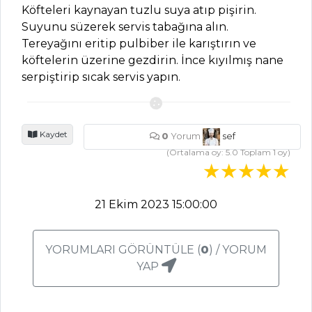
PASTA VE
Köfteleri kaynayan tuzlu suya atıp pişirin.
TATLILAR
Suyunu süzerek servis tabağına alın.
Tereyağını eritip pulbiber ile karıştırın ve
Şeftalili ve
köftelerin üzerine gezdirin. İnce kıyılmış nane
Cevizli Pasta Tarifi,
serpiştirip sıcak servis yapın.
Nasıl Yapılır?
Muzlu Kek Tarifi,
Nasıl Yapılır?
Kaydet
0
Yorum
sef
Naneli ve
(Ortalama oy:
5.0
Toplam
1
oy)
Çikolatalı Kek
Tarifi, Nasıl Yapılır?
21 Ekim 2023 15:00:00
Pasta ve Tatlılar
Tüm Tarifleri
YORUMLARI GÖRÜNTÜLE (
0
) / YORUM
YAP
MASTERCHEF
Mac Cheese