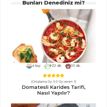
Bunları Denediniz mi?
Tarifi, Nasıl Yapılır?
Demi Glace
Soslu Bonfile Tarifi,
Nasıl Yapılır?
Kibbe Tarifi,
Nasıl Yapılır?
Masterchef Tüm
Tarifleri
4
kişi
20
dk.
10
dk.
SEBZE
YEMEKLERI
(Ortalama Oy: 5.0 Oy veren: 1)
Yeşil Fırtına
Domatesli Karides Tarifi,
Tarifi, Nasıl Yapılır?
Nasıl Yapılır?
Bulgurlu Kuru
Dolma Tarifi, Nasıl