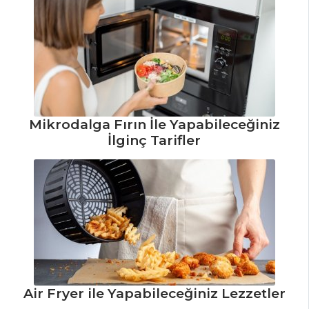
SALATALAR
Cevizli Pazı
Tarifi, Nasıl Yapılır?
Renkli Salata
Tarifi, Nasıl Yapılır?
Mikrodalga Fırın İle Yapabileceğiniz
Fasulyeli Patates
İlginç Tarifler
Salatası Tarifi, Nasıl
Yapılır?
Salatalar Tüm
Tarifleri
ÇORBALAR
Air Fryer ile Yapabileceğiniz Lezzetler
Kış Çorbası Tarifi,