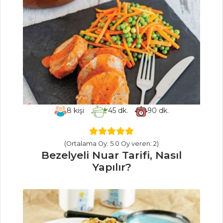
Yapılır?
Patatesli Ispanak
Suflesi Tarifi, Nasıl
Yapılır?
Sebze Yemekleri
Tüm Tarifleri
8
kişi
45
dk.
90
dk.
ET YEMEKLERI
Pazı Kapama
(Ortalama Oy: 5.0 Oy veren: 2)
Tarifi, Nasıl Yapılır?
Bezelyeli Nuar Tarifi, Nasıl
Yapılır?
Mandalina Soslu
Dil Balığı Karpaçyo
Tarifi, Nasıl Yapılır?
Çin Usulü
Sebzeli Bonfile