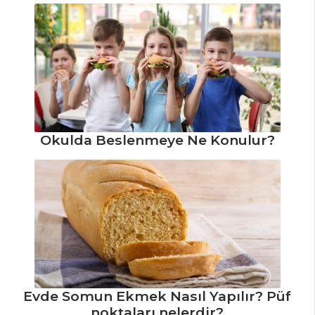
Nasıl Yapılır?
Köfteli Çorba
Tarifi, Nasıl Yapılır?
Roka Soslu
Domates Çorbası
Tarifi, Nasıl Yapılır?
Çorbalar Tüm
Okulda Beslenmeye Ne Konulur?
Tarifleri
İÇECEKLER
Şalgam Sulu
Ayran Tarifi, Nasıl
Yapılır?
Böğürtlen
Evde Somun Ekmek Nasıl Yapılır? Püf
Şerbeti Tarifi, Nasıl
noktaları nelerdir?