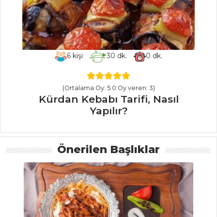
Pilav ve Makarna
Tüm Tarifleri
6
kişi
30
dk.
0
dk.
BALIK
YEMEKLERI
(Ortalama Oy: 5.0 Oy veren: 3)
Hollandez Soslu
Kürdan Kebabı Tarifi, Nasıl
Somon Tarifi, Nasıl
Yapılır?
Yapılır?
Otlu Balık Tarifi,
Nasıl Yapılır?
Önerilen Başlıklar
Soya Soslu Somo
Tarifi, Nasıl Yapılır?
n
Balık Yemekleri
Tüm Tarifleri