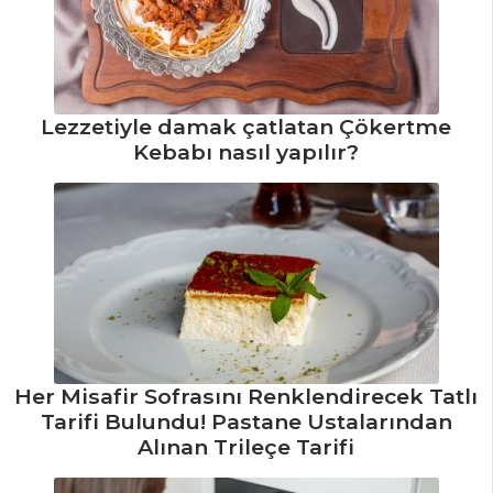
HAMUR İŞLERI
Lezzetiyle damak çatlatan Çökertme
Kakaolu Islak
Kebabı nasıl yapılır?
Kurabiye Tarifi,
Nasıl Yapılır?
Pancarlı ve Keçi
Peynirli Pizza
Tarifi, Nasıl Yapılır?
Hindistan Cevizli
ve Bademli Piramit
Kurabiye Tarifi,
Nasıl Yapılır?
Her Misafir Sofrasını Renklendirecek Tatlı
Tarifi Bulundu! Pastane Ustalarından
Hamur İşleri Tüm
Alınan Trileçe Tarifi
Tarifleri