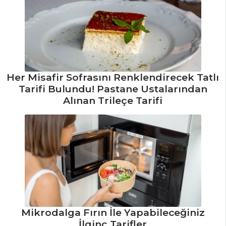
Peynirli
Sahanaki Tarifi,
Nasıl Yapılır?
Hardal Tarifi,
Nasıl Yapılır?
Her Misafir Sofrasını Renklendirecek Tatlı
Sofrito Tarifi,
Tarifi Bulundu! Pastane Ustalarından
Nasıl Yapılır?
Alınan Trileçe Tarifi
Mezeler ve Soslar
Tüm Tarifleri
SEBZE
YEMEKLERI
Portakallı
Kereviz Tarifi, Nasıl
Mikrodalga Fırın İle Yapabileceğiniz
Yapılır?
İlginç Tarifler