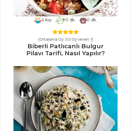
Safran Soslu
Lagos Balığı Tarifi,
Nasıl Yapılır?
4
kişi
0
dk.
0
dk.
Sahanda
Uskumru Tarifi,
Nasıl Yapılır?
(Ortalama Oy: 5.0 Oy veren: 1)
Biberli Patlıcanlı Bulgur
Balık Yemekleri
Pilavı Tarifi, Nasıl Yapılır?
Tüm Tarifleri
PASTA VE
TATLILAR
Meyveli ve
Çikolatalı Pasta
Tarifi, Nasıl Yapılır?
Şeftalili Punch
Tarifi, Nasıl Yapılır?