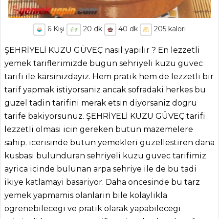
6
Kişi
20
dk
40
dk
205
kalori
ŞEHRİYELİ KUZU GÜVEÇ nasıl yapılır ? En lezzetli
yemek tariflerimizde bugun sehriyeli kuzu guvec
tarifi ile karsinizdayiz. Hem pratik hem de lezzetli bir
tarif yapmak istiyorsaniz ancak sofradaki herkes bu
guzel tadin tarifini merak etsin diyorsaniz dogru
tarife bakiyorsunuz. ŞEHRİYELİ KUZU GÜVEÇ tarifi
lezzetli olmasi icin gereken butun mazemelere
sahip. icerisinde butun yemekleri guzellestiren dana
kusbasi bulunduran sehriyeli kuzu guvec tarifimiz
ayrica icinde bulunan arpa sehriye ile de bu tadi
ikiye katlamayi basariyor. Daha oncesinde bu tarz
yemek yapmamis olanlarin bile kolaylikla
ogrenebilecegi ve pratik olarak yapabilecegi