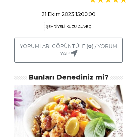
Buğday Salatası
Tarifi, Nasıl Yapılır?
21 Ekim 2023 15:00:00
Keşir Salatası
Tarifi, Nasıl Yapılır?
ŞEHRİYELİ KUZU GÜVEÇ
Vişneli Etli
Yaprak Sarma Tarifi,
YORUMLARI GÖRÜNTÜLE (
0
) / YORUM
Nasıl Yapılır?
YAP
Salatalar Tüm
Tarifleri
Bunları Denediniz mi?
BALIK
YEMEKLERI
Deniz mahsüllü
enginar Tarifi, Nasıl
Yapılır?