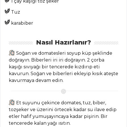
1 çay kaşığı toz şeker
Tüm
Tuz
Kategoriler
karabiber
HAMUR İŞLERI
Nasıl Hazırlanır?
Elmalı Bohça
Kurabiye Tarifi,
Soğan ve domatesleri soyup küp şeklinde
Nasıl Yapılır?
doğrayın. Biberleri iri iri doğrayın. 2 çorba
kaşığı sıvıyağı bir tencerede kızdırıp eti
Bal Kabağı
kavurun. Soğan ve biberleri ekleyip kısık ateşte
Dolgulu Kurabiye
kavurmaya devam edin.
Tarifi, Nasıl Yapılır?
Sivas Hingeli
Tarifi, Nasıl Yapılır?
Et suyunu çekince domates, tuz, biber,
Hamur İşleri Tüm
tozşeker ve üzerini örtecek kadar su ilave edip
Tarifleri
etler hafif yumuşayıncaya kadar pişirin. Bir
tencerede kalan yağı ısıtın.