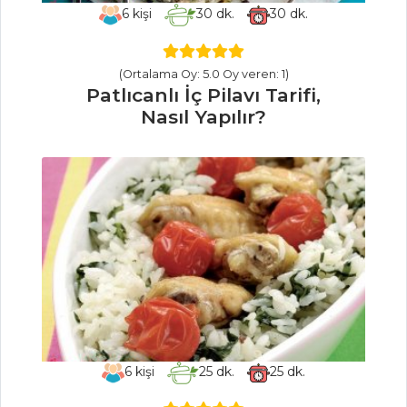
6
kişi
30
dk.
30
dk.
Karaorman
Kupları Tarifi, Nasıl
Yapılır?
(Ortalama Oy: 5.0 Oy veren: 1)
Patlıcanlı İç Pilavı Tarifi,
Pasta ve Tatlılar
Nasıl Yapılır?
Tüm Tarifleri
PILAV VE
MAKARNA
Uşak Tarhanalı
Anneanne Eriştesi
Tarifi, Nasıl Yapılır?
Üzlemeli Pilav
Tarifi, Nasıl Yapılır?
6
kişi
25
dk.
25
dk.
Taze Fasulyeli ve
Patatesli Pilav