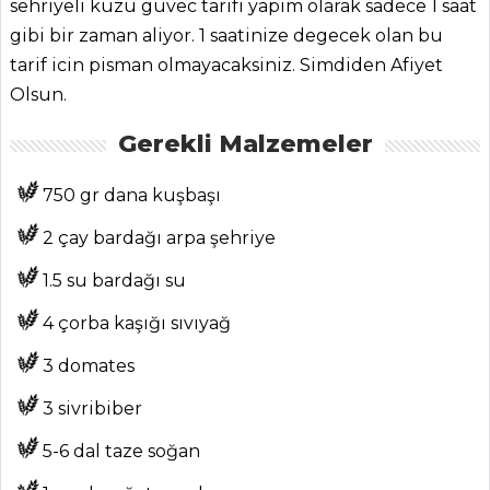
sehriyeli kuzu guvec tarifi yapim olarak sadece 1 saat
gibi bir zaman aliyor. 1 saatinize degecek olan bu
tarif icin pisman olmayacaksiniz. Simdiden Afiyet
Olsun.
ANASAYFA
Gerekli Malzemeler
BLOG
750 gr dana kuşbaşı
Medya
2 çay bardağı arpa şehriye
Aktüel
1.5 su bardağı su
Chefs
4 çorba kaşığı sıvıyağ
Haber
3 domates
ŞEFİN TARİFLERİ
3 sivribiber
5-6 dal taze soğan
MENÜLER