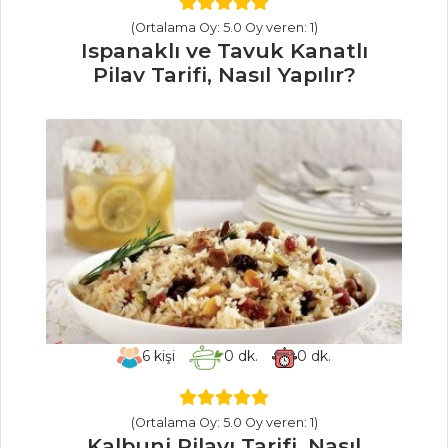
Tarifi, Nasıl Yapılır?
(Ortalama Oy: 5.0 Oy veren: 1)
Ispanaklı ve Tavuk Kanatlı
Pilav ve Makarna
Pilav Tarifi, Nasıl Yapılır?
Tüm Tarifleri
İÇECEKLER
Kızılcık Şerbeti
Tarifi, Nasıl Yapılır?
Reyhan Şerbeti
Tarifi, Nasıl Yapılır?
Elma Şerbeti
Tarifi, Nasıl Yapılır?
6
kişi
0
dk.
0
dk.
İçecekler Tüm
Tarifleri
(Ortalama Oy: 5.0 Oy veren: 1)
Kalbuni Pilavı Tarifi, Nasıl