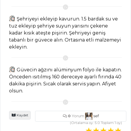
ET YEMEKLERI
Şehriyeyi ekleyip kavurun. 1.5 bardak su ve
Bostan Kebabı
tuz ekleyip şehriye suyun yarısını çekene
Tarifi, Nasıl Yapılır?
kadar kısık ateşte pişirin. Şehriyeyi geniş
tabanlı bir güvece alın. Ortasına etli malzemeyi
Tereli Hamsi
ekleyin.
Izgara Tarifi, Nasıl
Yapılır?
Ekşili Köfte
Güvecin ağzını alüminyum folyo ile kapatın.
Tarifi, Nasıl Yapılır?
Önceden ısıtılmış 160 dereceye ayarlı fırında 40
Et Yemekleri Tüm
dakika pişirin. Sıcak olarak servis yapın. Afiyet
Tarifleri
olsun.
SALATALAR
Kaydet
0
Yorum
sef
(Ortalama oy:
5.0
Toplam
1
oy)
Greyfurtlu