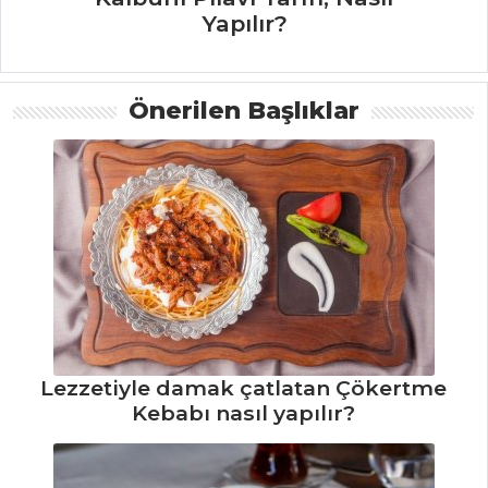
Yapılır?
ÇORBALAR
Yeşil Mercimek
Çorbası Tarifi, Nasıl
Önerilen Başlıklar
Yapılır?
Havuçlu Şehriye
Çorbası Tarifi, Nasıl
Yapılır?
Tutmaç Çorbası
Tarifi, Nasıl Yapılır?
Çorbalar Tüm
Tarifleri
Lezzetiyle damak çatlatan Çökertme
Kebabı nasıl yapılır?
MEZELER VE
SOSLAR