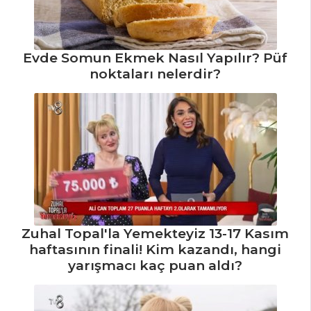
Evde Somun Ekmek Nasıl Yapılır? Püf
noktaları nelerdir?
Zuhal Topal'la Yemekteyiz 13-17 Kasım
haftasının finali! Kim kazandı, hangi
yarışmacı kaç puan aldı?