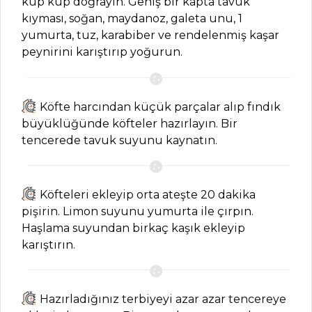
küp küp doğrayın. Geniş bir kapta tavuk
kıyması, soğan, maydanoz, galeta unu, 1
Sebze Yemekleri
yumurta, tuz, karabiber ve rendelenmiş kaşar
Tüm Tarifleri
peynirini karıştırıp yoğurun.
ET YEMEKLERI
Köfte harcından küçük parçalar alıp fındık
Mantarlı ve
büyüklüğünde köfteler hazırlayın. Bir
Renkli Biberli
tencerede tavuk suyunu kaynatın.
Kontrfile Şiş Tarifi,
Nasıl Yapılır?
Pırasa Köfteleri
Köfteleri ekleyip orta ateşte 20 dakika
Tarifi, Nasıl Yapılır?
pişirin. Limon suyunu yumurta ile çırpın.
Haşlama suyundan birkaç kaşık ekleyip
Soğan Kebabı
karıştırın.
Tarifi, Nasıl Yapılır?
Et Yemekleri Tüm
Tarifleri
Hazırladığınız terbiyeyi azar azar tencereye