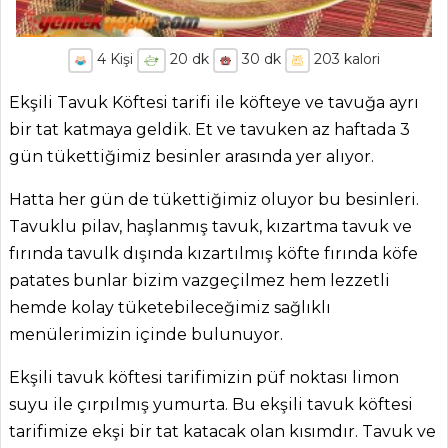
4
Kişi
20
dk
30
dk
203
kalori
Ekşili Tavuk Köftesi tarifi ile köfteye ve tavuğa ayrı
bir tat katmaya geldik. Et ve tavuken az haftada 3
gün tükettiğimiz besinler arasında yer alıyor.
Hatta her gün de tükettiğimiz oluyor bu besinleri.
Tavuklu pilav, haşlanmış tavuk, kızartma tavuk ve
fırında tavulk dışında kızartılmış köfte fırında köfe
patates bunlar bizim vazgeçilmez hem lezzetli
hemde kolay tüketebileceğimiz sağlıklı
menülerimizin içinde bulunuyor.
Ekşili tavuk köftesi tarifimizin püf noktası limon
suyu ile çırpılmış yumurta. Bu ekşili tavuk köftesi
tarifimize ekşi bir tat katacak olan kısımdır. Tavuk ve