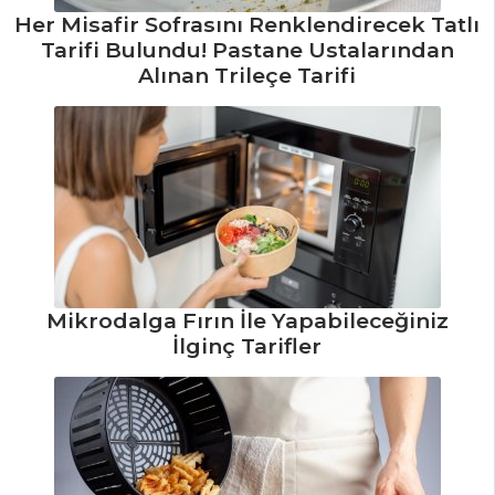
Her Misafir Sofrasını Renklendirecek Tatlı
PASTA VE
Tarifi Bulundu! Pastane Ustalarından
TATLILAR
Alınan Trileçe Tarifi
Orman Meyveli
ve Peynirli Kek
Tarifi, Nasıl Yapılır?
Erikli Pay Tarifi,
Nasıl Yapılır?
Kestaneli
Brownie Tarifi,
Nasıl Yapılır?
Mikrodalga Fırın İle Yapabileceğiniz
İlginç Tarifler
Pasta ve Tatlılar
Tüm Tarifleri
ÇORBALAR