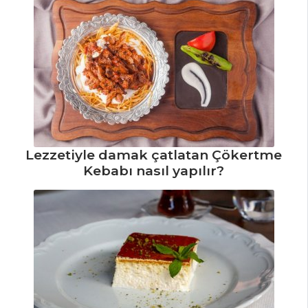
Masterchef Tüm
Tarifleri
HAMUR İŞLERI
Kar Taneleri
Tarifi, Nasıl Yapılır?
Milföy Külahında
Lezzetiyle damak çatlatan Çökertme
Patates Tarifi, Nasıl
Kebabı nasıl yapılır?
Yapılır?
Portakallı ve
Çikolatalı Tartölet
Tarifi, Nasıl Yapılır?
Hamur İşleri Tüm
Tarifleri