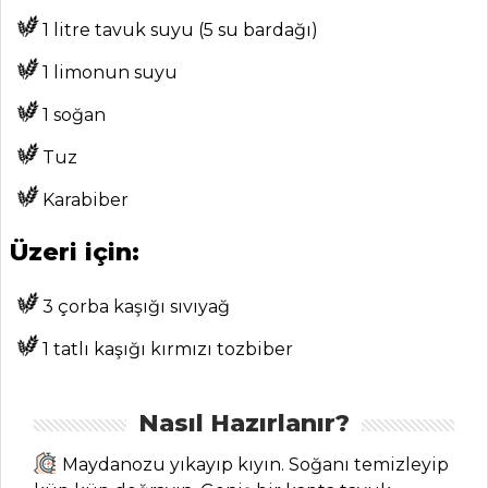
MENÜLER
1 litre tavuk suyu (5 su bardağı)
Tüm
1 limonun suyu
Kategoriler
1 soğan
Tuz
SEBZE
YEMEKLERI
Karabiber
Peynirli Yaz
Üzeri için:
Türlüsü Tarifi, Nasıl
Yapılır?
3 çorba kaşığı sıvıyağ
Zeytinyağlı
1 tatlı kaşığı kırmızı tozbiber
Deniz Börülcesi
Tarifi, Nasıl Yapılır?
Nasıl Hazırlanır?
Taze Sarımsaklı
Ve Patatesli Kiş
Maydanozu yıkayıp kıyın. Soğanı temizleyip
Tarifi, Nasıl Yapılır?