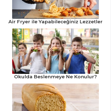
Kremalı Fasulye
Çorbası Tarifi, Nasıl
Yapılır?
Air Fryer ile Yapabileceğiniz Lezzetler
Fındık Çorbası
Tarifi, Nasıl Yapılır?
Clam Chowder
Çorbası Tarifi
Çorbalar Tüm
Tarifleri
Okulda Beslenmeye Ne Konulur?