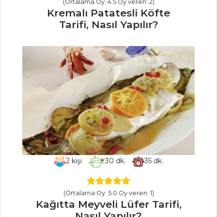
Yapılır?
(Ortalama Oy: 4.5 Oy veren: 2)
Kremalı Patatesli Köfte
Isırgan Otlu
Tarifi, Nasıl Yapılır?
Sucuk Ve
Böğürtlenli Manda
Yoğurdu
Domatesli Köy
Salatası Tarifi, Nasıl
Yapılır?
Salatalar Tüm
Tarifleri
İÇECEKLER
2
kişi
30
dk.
35
dk.
Kızılcık Şerbeti
Tarifi, Nasıl Yapılır?
(Ortalama Oy: 5.0 Oy veren: 1)
Kağıtta Meyveli Lüfer Tarifi,
Naneli Limon
Nasıl Yapılır?