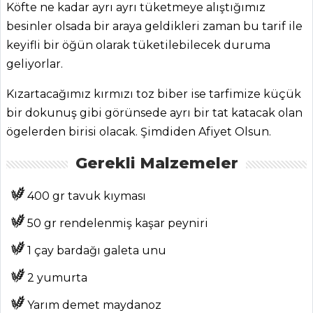
Köfte ne kadar ayrı ayrı tüketmeye alıştığımız
besinler olsada bir araya geldikleri zaman bu tarif ile
keyifli bir öğün olarak tüketilebilecek duruma
geliyorlar.
Kızartacağımız kırmızı toz biber ise tarfimize küçük
bir dokunuş gibi görünsede ayrı bir tat katacak olan
ANASAYFA
ögelerden birisi olacak. Şimdiden Afiyet Olsun.
BLOG
Gerekli Malzemeler
Medya
400 gr tavuk kıyması
Aktüel
50 gr rendelenmiş kaşar peyniri
Chefs
1 çay bardağı galeta unu
Haber
2 yumurta
ŞEFİN TARİFLERİ
Yarım demet maydanoz