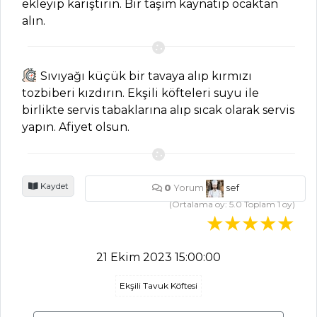
ekleyip karıştırın. Bir taşım kaynatıp ocaktan
alın.
BALIK
YEMEKLERI
Sıvıyağı küçük bir tavaya alıp kırmızı
Kızılcık Tarhanalı
tozbiberi kızdırın. Ekşili köfteleri suyu ile
Levrek Tarifi
birlikte servis tabaklarına alıp sıcak olarak servis
Tereyağında
yapın. Afiyet olsun.
Kızartılmış Limonlu
Dil Balığı Tarifi,
Nasıl Yapılır?
Kaydet
0
Yorum
sef
Ayvalı Dil Balığı
(Ortalama oy:
5.0
Toplam
1
oy)
Tarifi, Nasıl Yapılır?
Balık Yemekleri
21 Ekim 2023 15:00:00
Tüm Tarifleri
Ekşili Tavuk Köftesi
PILAV VE