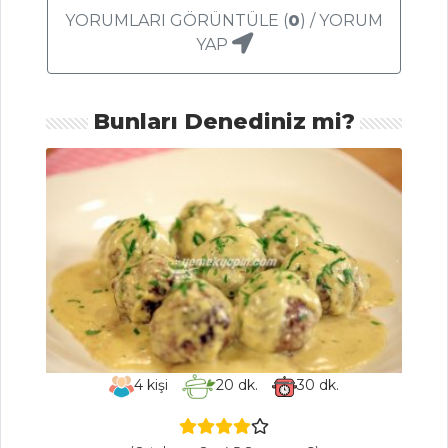
MAKARNA
YORUMLARI GÖRÜNTÜLE (
0
) / YORUM
YAP
Milföy Kasesinde
Patlıcanlı Pilav
Tarifi, Nasıl Yapılır?
Bunları Denediniz mi?
İzmir Pilavı
Tarifi, Nasıl Yapılır?
Gnocchi Tarifi,
Nasıl Yapılır?
Pilav ve Makarna
Tüm Tarifleri
SALATALAR
4
kişi
20
dk.
30
dk.
Peynir Toplu
Salata Tarifi, Nasıl