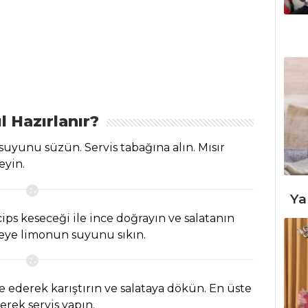
l Hazırlanır?
suyunu süzün. Servis tabağına alın. Mısır
eyin.
Ya
ips keseceği ile ince doğrayın ve salatanın
seye limonun suyunu sıkın.
ve ederek karıştırın ve salataya dökün. En üste
erek servis yapın.