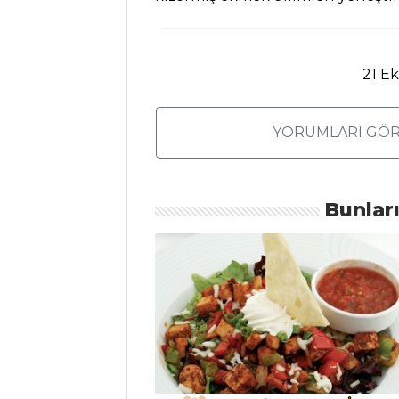
Elma Şerbeti
Tarifi, Nasıl Yapılır?
Sirkencübin
21 E
Şerbeti Tarifi, Nasıl
Yapılır?
YORUMLARI GÖR
İçecekler Tüm
Tarifleri
Bunlar
ET YEMEKLERI
Kıymalı Alinazik
Kebabı Tarifi, Nasıl
Yapılır?
İşkembe Yahnisi
Tarifi, Nasıl Yapılır?