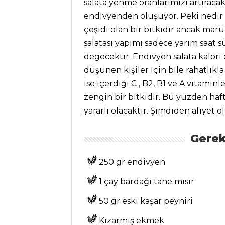
salata yenme oranlarimizi artıraca
PASTA VE
endivyenden oluşuyor. Peki nedir 
TATLILAR
çeşidi olan bir bitkidir ancak ma
Zencefilli Rulo
salatası yapımı sadece yarım saat
Pasta Tarifi, Nasıl
degecektir. Endivyen salata kalori 
Yapılır?
düşünen kişiler için bile rahatlıkl
Peynirli Tatlı Kek
ise içerdiği C , B2, B1 ve A vitami
Tarifi, Nasıl Yapılır?
zengin bir bitkidir. Bu yüzden haft
Kadayıflı
yararlı olacaktır. Şimdiden afiyet o
Muhallebi Tarifi,
Nasıl Yapılır?
Gerek
Pasta ve Tatlılar
250 gr endivyen
Tüm Tarifleri
1 çay bardağı tane mısır
50 gr eski kaşar peyniri
SEBZE
YEMEKLERI
Kızarmış ekmek