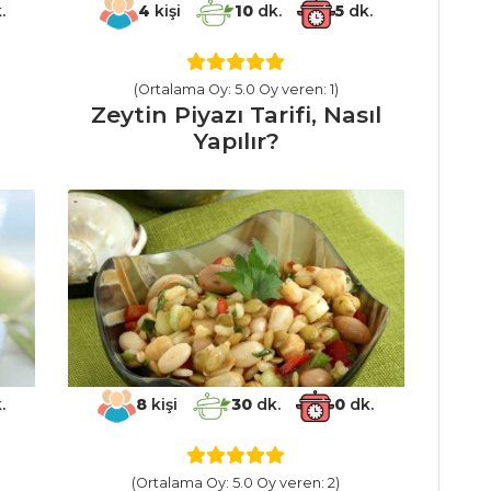
.
4
kişi
10
dk.
5
dk.
(Ortalama Oy: 5.0 Oy veren: 1)
Zeytin Piyazı Tarifi, Nasıl
Yapılır?
.
8
kişi
30
dk.
0
dk.
(Ortalama Oy: 5.0 Oy veren: 2)