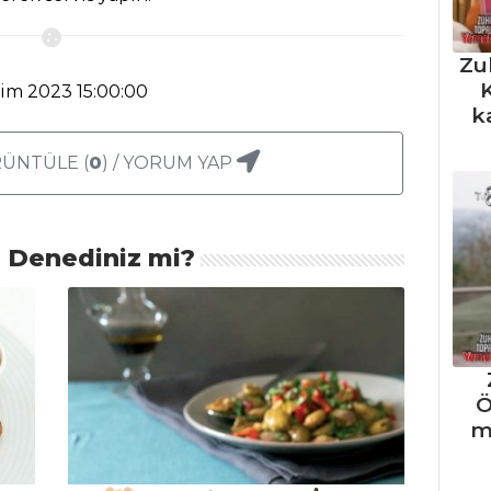
Zu
K
kim 2023 15:00:00
k
ÜNTÜLE (
0
) / YORUM YAP
ı Denediniz mi?
Ö
m