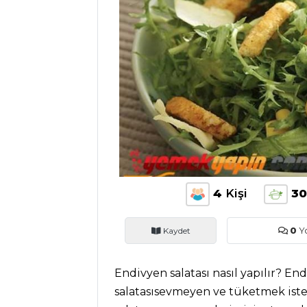
ANASAYFA
BLOG
Medya
Aktüel
Chefs
Haber
ŞEFİN TARİFLERİ
4
Kişi
30
MENÜLER
Kaydet
0
Y
Tüm
Endivyen salatası nasıl yapılır? En
Kategoriler
salatasısevmeyen ve tüketmek iste