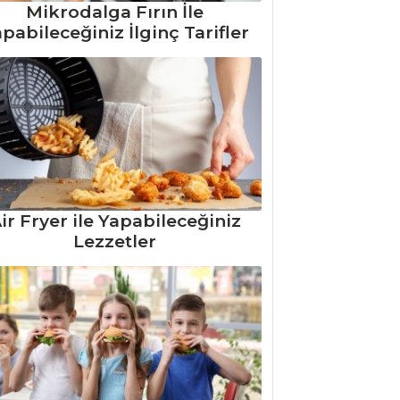
Mikrodalga Fırın İle
pabileceğiniz İlginç Tarifler
ir Fryer ile Yapabileceğiniz
Lezzetler