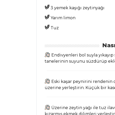
Mantar Dolgulu
3 yemek kaşığı zeytinyağı
Tatlı Patates Tarifi,
Nasıl Yapılır?
Yarım limon
Bezelyeli Falafel
Tuz
Tarifi, Nasıl Yapılır?
Beyaz Lahanalı
Nası
Ve Sebzeli Noodle
Tarifi, Nasıl Yapılır?
Endivyenleri bol suyla yıkayıp 
tanelerinin suyunu süzdürüp ekl
Sebze Yemekleri
Tüm Tarifleri
Eski kaşar peynirini rendenin c
üzerine yerleştirin. Küçük bir ka
İÇECEKLER
Naneli Limon
Şerbeti Tarifi, Nasıl
Üzerine zeytin yağı ile tuz ila
Yapılır?
kızarmış ekmek dilimleri yerleştir