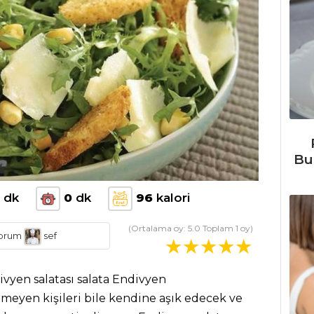
Bu
dk
0
dk
96
kalori
(Ortalama oy:
5.0
Toplam
1
oy)
orum
sef
divyen salatası salata Endivyen
meyen kişileri bile kendine aşık edecek ve