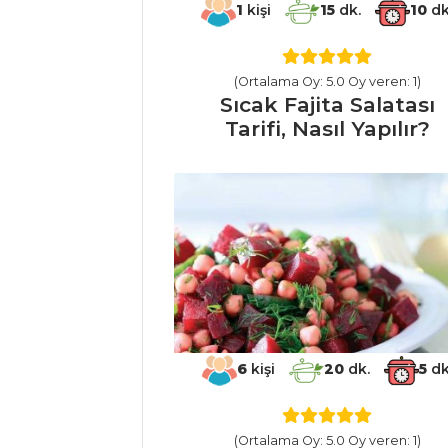
Tamtak Tiridi
1
kişi
15
dk.
10
dk
Et Yemekleri Tüm
Tarifleri
(Ortalama Oy: 5.0 Oy veren: 1)
Sıcak Fajita Salatası
Tarifi, Nasıl Yapılır?
SALATALAR
Pirinçli Sebze
Salatası Tarifi, Nasıl
Yapılır?
Baharat Soslu
Akdeniz Salatası
Tarifi, Nasıl Yapılır?
Çipohorta Tarifi,
6
kişi
20
dk.
5
dk
Nasıl Yapılır?
Salatalar Tüm
Tarifleri
(Ortalama Oy: 5.0 Oy veren: 1)