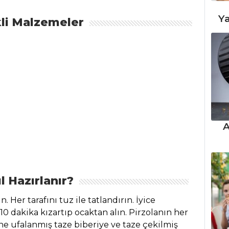
Ya
li Malzemeler
A
l Hazırlanır?
 Her tarafını tuz ile tatlandırın. İyice
 10 dakika kızartıp ocaktan alın. Pirzolanın her
ine ufalanmış taze biberiye ve taze çekilmiş