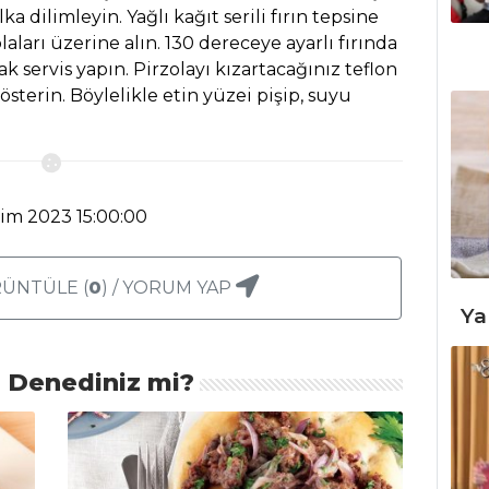
ka dilimleyin. Yağlı kağıt serili fırın tepsine
laları üzerine alın. 130 dereceye ayarlı fırında
ıcak servis yapın. Pirzolayı kızartacağınız teflon
sterin. Böylelikle etin yüzei pişip, suyu
kim 2023 15:00:00
ÜNTÜLE (
0
) / YORUM YAP
Ya
ı Denediniz mi?