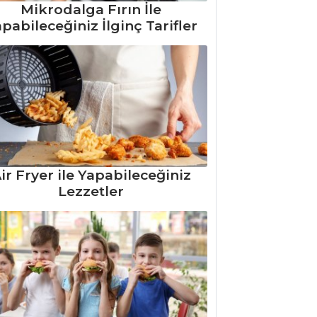
Mikrodalga Fırın İle
pabileceğiniz İlginç Tarifler
ir Fryer ile Yapabileceğiniz
Lezzetler