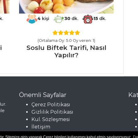
k.
4
kişi
30
dk.
15
dk.
(Ortalama Oy: 5.0 Oy veren: 1)
i
Soslu Biftek Tarifi, Nasıl
Yapılır?
Önemli Sayfalar
Kat
ur.
Çerez Politikası
ile
Gizlilik Politikası
Kul. Sözleşmesi
İletişim
r. Sitemize giriş yaparak Çerez bilgileri kullanımını kabul etmiş sayılıyorsunuz.
Da