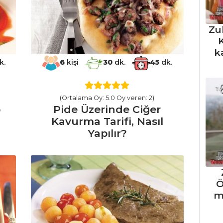
Zu
K
k
k.
6
kişi
30
dk.
45
dk.
(Ortalama Oy: 5.0 Oy veren: 2)
p
Pide Üzerinde Ciğer
Kavurma Tarifi, Nasıl
Yapılır?
Ö
m