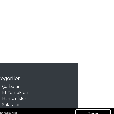
egoriler
Çorbalar
Et Yemekleri
Hamur İşleri
Salatalar
ha fazla bilgi
Tamam