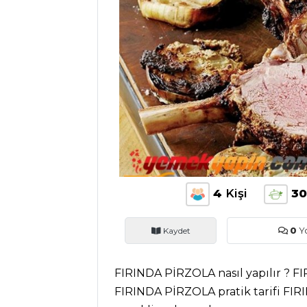
BLOG
Medya
Aktüel
Chefs
Haber
ŞEFİN TARİFLERİ
MENÜLER
4
Kişi
30
Tüm
Kaydet
0
Y
Kategoriler
FIRINDA PİRZOLA nasıl yapılır ? FI
SALATALAR
FIRINDA PİRZOLA pratik tarifi FI