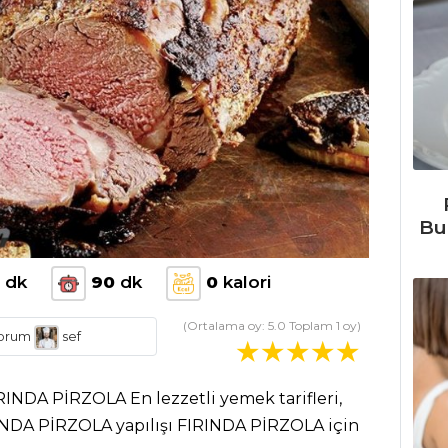
Bu
dk
90
dk
0
kalori
(Ortalama oy:
5.0
Toplam
1
oy)
orum
sef
RINDA PİRZOLA En lezzetli yemek tarifleri,
RINDA PİRZOLA yapılışı FIRINDA PİRZOLA için