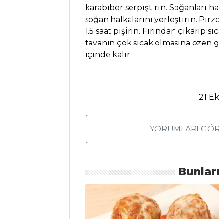
Tarifi, Nasıl Yapılır?
karabiber serpiştirin. Soğanları hal
Ahududulu
soğan halkalarını yerleştirin. Pirzo
Kolay Pasta Tarifi,
1.5 saat pişirin. Fırından çıkarıp s
Nasıl Yapılır?
tavanın çok sıcak olmasına özen gö
içinde kalır.
Erikli ve
Hindistan Cevizli
Pelte Tarifi, Nasıl
Yapılır?
21 E
Pasta ve Tatlılar
Tüm Tarifleri
YORUMLARI GÖR
MASTERCHEF
Bunlar
Chili Con Carne
Tarifi, Nasıl Yapılır?
Zeytinyağlı Kuru