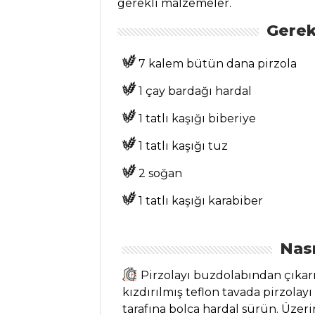
gerekli malzemeler.
Zeytinyağlı
Kabak Çiçeği
Gerek
Dolması Tarifi, Nasıl
Yapılır?
7 kalem bütün dana pirzola
Kinoalı Ve Tavuk
1 çay bardağı hardal
Etli Salata Tarifi,
Nasıl Yapılır?
1 tatlı kaşığı biberiye
Mercimek Pate
1 tatlı kaşığı tuz
Tarifi, Nasıl Yapılır?
2 soğan
Salatalar Tüm
1 tatlı kaşığı karabiber
Tarifleri
Nası
PASTA VE
TATLILAR
Pirzolayı buzdolabından çıkarın.
kızdırılmış teflon tavada pirzolayı
Çilekli Pasta
tarafına bolca hardal sürün. Üzer