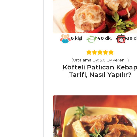
Dolma Tarifi, Nasıl
Yapılır?
Topik Meze
Tarifi, Nasıl Yapılır?
6
kişi
40
dk.
30
d
Masterchef Tüm
Tarifleri
(Ortalama Oy: 5.0 Oy veren: 1)
Köfteli Patlıcan Keba
ET YEMEKLERI
Tarifi, Nasıl Yapılır?
Fillet Mignon
Tarifi, Nasıl Yapılır?
Tavuk Tandır
Tarifi, Nasıl Yapılır?
Domates Soslu
Pirzola Tarifi, Nasıl
Yapılır?